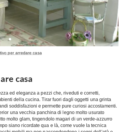
ativo per arredare casa
dare casa
hezza ed eleganza a pezzi che, riveduti e corretti,
ienti della cucina. Tirar fuori dagli oggetti una grinta
ndi soddisfazioni e permette pure curiosi accostamenti.
interior una vecchia panchina di legno molto usurato
etto molto glam, tingendolo magari di un verde-azzurro
mpo siano ricordate qua e là, come vuole la tecnica
 vecchi mobili ma non nascondendone i segni dell’età e