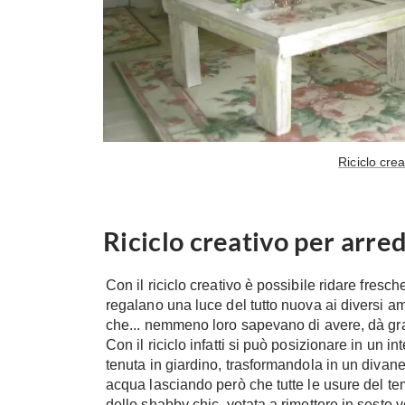
Riciclo cre
Riciclo creativo per arre
Con il riciclo creativo è possibile ridare fresc
regalano una luce del tutto nuova ai diversi amb
che... nemmeno loro sapevano di avere, dà gra
Con il riciclo infatti si può posizionare in un 
tenuta in giardino, trasformandola in un divan
acqua lasciando però che tutte le usure del te
dello shabby chic, votata a rimettere in sesto