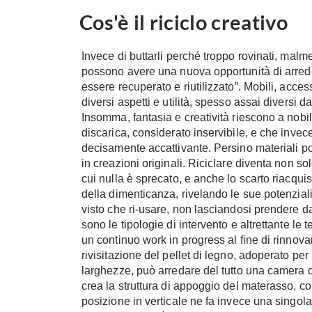
Cos'è il riciclo creativo
Invece di buttarli perché troppo rovinati, malmes
possono avere una nuova opportunità di arredo gr
essere recuperato e riutilizzato”. Mobili, accesso
diversi aspetti e utilità, spesso assai diversi da
Insomma, fantasia e creatività riescono a nobil
discarica, considerato inservibile, e che invec
decisamente accattivante. Persino materiali po
in creazioni originali. Riciclare diventa non so
cui nulla è sprecato, e anche lo scarto riacqui
della dimenticanza, rivelando le sue potenziali
visto che ri-usare, non lasciandosi prendere d
sono le tipologie di intervento e altrettante le t
un continuo work in progress al fine di rinnovare
rivisitazione del pellet di legno, adoperato pe
larghezze, può arredare del tutto una camera d
crea la struttura di appoggio del materasso, co
posizione in verticale ne fa invece una singol