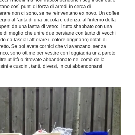
ano così punti di forza di arredi in cerca di
rare non ci sono, se ne reinventano ex novo. Un coffee
legno all’anta di una piccola credenza, all’interno della
operti da una lastra di vetro: il tutto shabbato con una
e di meglio che unire due persiane con tanto di vecchi
do da lasciar affiorare il colore originario) dotati di
retto. Se poi avete cornici che vi avanzano, senza
anco, sono ottime per vestire con leggiadria una parete
ltre utilità o ritrovate abbandonate nel comò della
ini e cuscini, tanti, diversi, in cui abbandonarsi