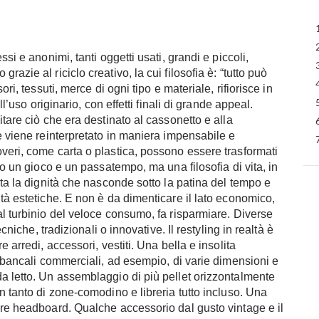
si e anonimi, tanti oggetti usati, grandi e piccoli,
azie al riciclo creativo, la cui filosofia è: “tutto può
ri, tessuti, merce di ogni tipo e materiale, rifiorisce in
ll’uso originario, con effetti finali di grande appeal.
itare ciò che era destinato al cassonetto e alla
e viene reinterpretato in maniera impensabile e
veri, come carta o plastica, possono essere trasformati
lo un gioco e un passatempo, ma una filosofia di vita, in
sta la dignità che nasconde sotto la patina del tempo e
tà estetiche. E non è da dimenticare il lato economico,
al turbinio del veloce consumo, fa risparmiare. Diverse
ecniche, tradizionali o innovative. Il restyling in realtà è
 arredi, accessori, vestiti. Una bella e insolita
r bancali commerciali, ad esempio, di varie dimensioni e
a letto. Un assemblaggio di più pellet orizzontalmente
n tanto di zone-comodino e libreria tutto incluso. Una
are headboard. Qualche accessorio dal gusto vintage e il