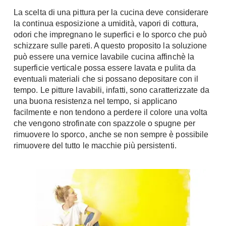
Chiller
Pareti Attrezzate
La scelta di una pittura per la cucina deve considerare
la continua esposizione a umidità, vapori di cottura,
Pompe di calore
Porta Tv
odori che impregnano le superfici e lo sporco che può
schizzare sulle pareti. A questo proposito la soluzione
Ecologia
Contatti
può essere una vernice lavabile cucina affinchè la
Geotermia
superficie verticale possa essere lavata e pulita da
Divani
Case in Legno
eventuali materiali che si possano depositare con il
Divani moderni
tempo. Le pitture lavabili, infatti, sono caratterizzate da
Case Prefabbricate
una buona resistenza nel tempo, si applicano
Divani classici
Fotovoltaico
facilmente e non tendono a perdere il colore una volta
Poltrone
Riciclo
che vengono strofinate con spazzole o spugne per
Poltroncine
rimuovere lo sporco, anche se non sempre è possibile
Energie Rinnovabili
rimuovere del tutto le macchie più persistenti.
Divanoletto
Bioedilizia
Chaise Longue
Teleriscaldamento
Divani Angolo
Cura della casa
Divani in Pelle
Pulizia
Complementi
Detergenti