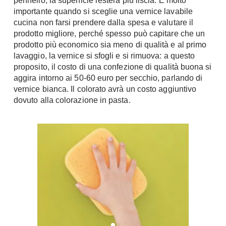
pennello, la superficie resterà più liscia. È molto
Console
importante quando si sceglie una vernice lavabile
Armadi
cucina non farsi prendere dalla spesa e valutare il
prodotto migliore, perché spesso può capitare che un
Porte
Armadio ante Battenti
prodotto più economico sia meno di qualità e al primo
Armadi ante
Blindate
lavaggio, la vernice si sfogli e si rimuova: a questo
Scorrevoli
Porte Interne
proposito, il costo di una confezione di qualità buona si
Cabine Armadio
aggira intorno ai 50-60 euro per secchio, parlando di
Porte Scorrevoli
vernice bianca. Il colorato avrà un costo aggiuntivo
Armadi su misura
Portoni
dovuto alla colorazione in pasta.
Armadi Angolo
Maniglie
I consigli sugli armadi
Finestre
Camerette
Finestre Pvc
Camerette Ragazzi
Finestre Alluminio
Camerette Bambini
Finestre Legno
Letti a Castello
Persiane
Per Neonati
Scale
Lettini