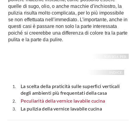
Fai da te in giardino
quelle di sugo, olio, o anche macchie d’inchiostro, la
Giardino
pulizia risulta molto complicata, per lo più impossibile
Il fai da te in bagno
se non effettuata nell’immediato. L’importante, anche in
Arredo giardino
Casa fai da te
questi casi è passare non solo la parte interessata
Tende da sole
Bricolage
poiché si creerebbe una differenza di colore tra la parte
Gazebo
pulita e la parte da pulire.
NAVIGA PER:
INDICE:
La scelta della praticità sulle superfici verticali
degli ambienti più frequentati della casa
Peculiarità della vernice lavabile cucina
La pulizia della vernice lavabile cucina