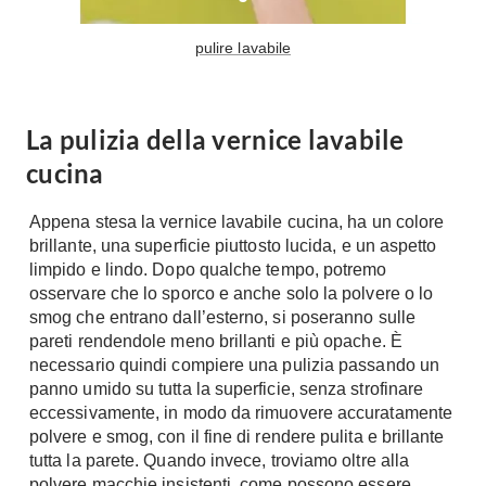
A Chiocciola
Materassi
pulire lavabile
Scale Interni
Lattice
Ringhiere
Memory Foam
Rivestimenti
Reti Letto
La pulizia della vernice lavabile
Cuscini
cucina
Ceramica
Consigli materassi
Cotto
Appena stesa la vernice lavabile cucina, ha un colore
Resina
Bagno
brillante, una superficie piuttosto lucida, e un aspetto
Parquet
limpido e lindo. Dopo qualche tempo, potremo
Arredo Bagno
osservare che lo sporco e anche solo la polvere o lo
Gres
Sanitari
smog che entrano dall’esterno, si poseranno sulle
Laminato
pareti rendendole meno brillanti e più opache. È
Cabine Doccia
Moquette
necessario quindi compiere una pulizia passando un
Idromassaggio
Carta da parati
panno umido su tutta la superficie, senza strofinare
Accessori Bagno
eccessivamente, in modo da rimuovere accuratamente
Pavimenti esterni
polvere e smog, con il fine di rendere pulita e brillante
Rubinetteria
tutta la parete. Quando invece, troviamo oltre alla
Fai da Te
Vasche da Bagno
polvere macchie insistenti, come possono essere