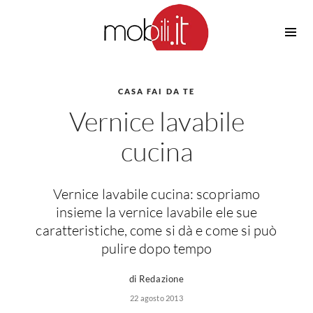
Cucine
Barbecue
Piscine
CASA FAI DA TE
Cucine Design
Vernice lavabile
Irrigazione
Cucine Moderne
Casette in Legno
Cucine Classiche
cucina
Amaca
Cucine Country
Ombrelloni
Cucine Monoblocco
Vernice lavabile cucina: scopriamo
Pergole
Consigli Cucine
insieme la vernice lavabile ele sue
Giardinaggio
Attrezzature Interne
caratteristiche, come si dà e come si può
Piante
pulire dopo tempo
Elettrodomestici
Luce
Frigoriferi
di Redazione
Lampade
Piani cottura
22 agosto 2013
Lampadari