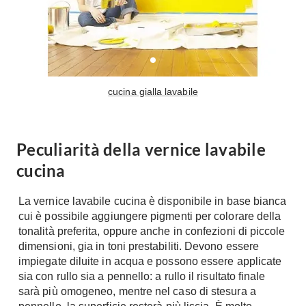
Tavoli
Stiro
Sedie
Aspirapolvere
Tavolini
Lavapavimenti
Tappeti
Progetti
Oggettistica
cucina gialla lavabile
Complementi arredo
Ristrutturazione
Progetto
Notte
Peculiarità della vernice lavabile
Norme
Camere Matrimoniali
cucina
Il Verde
Letti
Restauri
Comodino
La vernice lavabile cucina è disponibile in base bianca
Impianti
cui è possibile aggiungere pigmenti per colorare della
Camere Classiche
tonalità preferita, oppure anche in confezioni di piccole
Hi-Fi
Lenzuola
dimensioni, gia in toni prestabiliti. Devono essere
Piumini
impiegate diluite in acqua e possono essere applicate
Televisori
sia con rullo sia a pennello: a rullo il risultato finale
Letti Contenitore
Hi-Fi
sarà più omogeneo, mentre nel caso di stesura a
Letti a Scomparsa
Home-Theatre