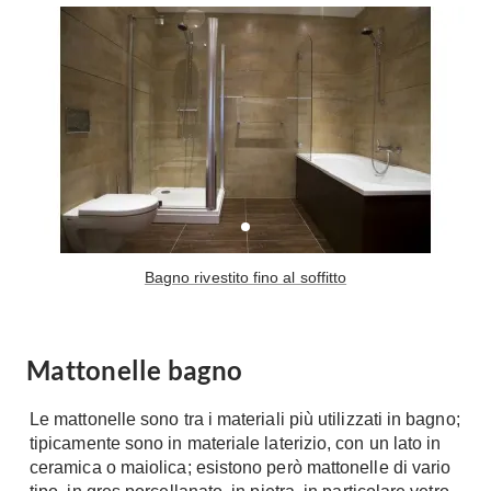
Tavoli
Stiro
Sedie
Aspirapolvere
Tavolini
Lavapavimenti
Tappeti
Progetti
Oggettistica
Complementi arredo
Ristrutturazione
Progetto
Notte
Norme
Camere Matrimoniali
Il Verde
Bagno rivestito fino al soffitto
Letti
Restauri
Comodino
Impianti
Camere Classiche
Mattonelle bagno
Hi-Fi
Lenzuola
Piumini
Le mattonelle sono tra i materiali più utilizzati in bagno;
Televisori
tipicamente sono in materiale laterizio, con un lato in
Letti Contenitore
Hi-Fi
ceramica o maiolica; esistono però mattonelle di vario
Letti a Scomparsa
Home-Theatre