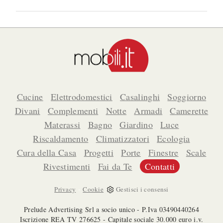
Cucine
Elettrodomestici
Casalinghi
Soggiorno
Divani
Complementi
Notte
Armadi
Camerette
Materassi
Bagno
Giardino
Luce
Riscaldamento
Climatizzatori
Ecologia
Cura della Casa
Progetti
Porte
Finestre
Scale
Rivestimenti
Fai da Te
Contatti
-
Privacy
Cookie
Gestisci i consensi
Prelude Advertising Srl a socio unico - P.Iva 03490440264
Iscrizione REA TV 276625 - Capitale sociale 30.000 euro i.v.