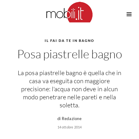
Cucine
Barbecue
Piscine
IL FAI DA TE IN BAGNO
Cucine Design
Posa piastrelle bagno
Irrigazione
Cucine Moderne
Casette in Legno
Cucine Classiche
Amaca
Cucine Country
La posa piastrelle bagno è quella che in
Ombrelloni
Cucine Monoblocco
casa va eseguita con maggiore
Pergole
Consigli Cucine
precisione: l'acqua non deve in alcun
Giardinaggio
modo penetrare nelle pareti e nella
Attrezzature Interne
Piante
soletta.
Elettrodomestici
Luce
di Redazione
Frigoriferi
14 ottobre 2014
Lampade
Piani cottura
Lampadari