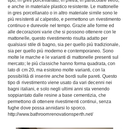
tipo, in gres porcellanato, in pietra, in particolare vetro,
Console
e anche in materiale plastico resistente. Le mattonelle
Armadi
in gres porcellanato o in altro materiale simile sono le
più resistenti al calpestio, e permettono un rivestimento
Porte
Armadio ante Battenti
continuo e durevole nel tempo. Grazie alle forme ed
Armadi ante
Blindate
alle decorazioni varie che si possono ottenere con le
Scorrevoli
Porte Interne
mattonelle, questo rivestimento risulta adatto per
Cabine Armadio
qualsiasi stile di bagno, sia per quello più tradizionale,
Porte Scorrevoli
sia per quello più moderno e contemporaneo. Sono
Armadi su misura
Portoni
molte le marche e le varianti di mattonelle presenti sul
Armadi Angolo
Maniglie
mercato; le più classiche hanno forma quadrata, con
I consigli sugli armadi
lato di cm 20, ma esistono molte varianti, con la
Finestre
possibilità di inserire anche bordi sulle pareti. Questo
Camerette
tipo di rivestimento viene usato da vari decenni nei
Finestre Pvc
bagni italiani, e solo negli ultimi anni sta venendo
Camerette Ragazzi
Finestre Alluminio
soppiantato dalle resine a base cementizia, che
Camerette Bambini
permettono di ottenere rivestimenti continui, senza
Finestre Legno
Letti a Castello
fughe dove possa annidarsi lo sporco.
Persiane
http://www.bathroomrenovationsperth.net/
Per Neonati
Scale
Lettini