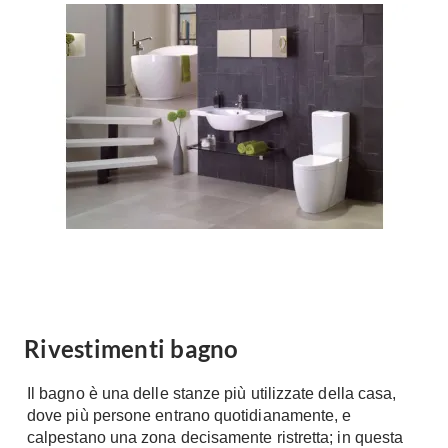
Forni
Faretti
Cappe
Applique
Lavastoviglie
Plafoniere
Lavatrici
Asciugatrici
Riscaldamento
Piccoli
Caminetti
Elettrodomestici
Stufe
Casalinghi
Radiatori
Moka
Caldaie
Bicchieri
Riscaldamento
pavimento
Utensili cucina
Stube
Rivestimenti bagno
Soggiorno
Climatizzatori
Mobili Soggiorno
Il bagno è una delle stanze più utilizzate della casa,
Climatizzatore
Librerie
dove più persone entrano quotidianamente, e
Deumidificatori
calpestano una zona decisamente ristretta; in questa
Vetrine