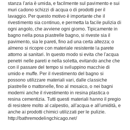
stanza l'aria è umida, e facilmente sul pavimento e sui
Chiller
Pareti Attrezzate
muri cadono schizzi di acqua o di prodotti per il
Pompe di calore
Porta Tv
lavaggio. Per questo motivo è importante che il
rivestimento sia continuo, e permetta la facile pulizia di
Ecologia
Contatti
ogni angolo, che avviene ogni giorno. Tipicamente in
bagno nella posa piastrelle bagno, si riveste sia il
Geotermia
Divani
pavimento, sia le pareti, fino ad una certa altezza; o
Case in Legno
almeno si ricopre con materiale resistente la parete
Divani moderni
Case Prefabbricate
attorno ai sanitari. In questo modo si evita che l'acqua
Divani classici
penetri nelle pareti e nella soletta, evitando anche che
Fotovoltaico
con il passare del tempo si sviluppino macchie di
Poltrone
Riciclo
umido e muffe. Per il rivestimento del bagno si
Poltroncine
Energie Rinnovabili
possono utilizzare materiali vari, dalle classiche
Divanoletto
piastrelle o mattonelle, fino al mosaico, o nei bagni
Bioedilizia
Chaise Longue
moderni anche il rivestimento in resina plastica o
Teleriscaldamento
resina cementizia. Tutti questi materiali hanno il pregio
Divani Angolo
di resistere molto al calpestio, all'acqua e all'umidità, e
Cura della casa
Divani in Pelle
anche ai prodotti chimici utilizzati per le pulizie.
http://bathremodelingchicago.net/
Pulizia
Complementi
Detergenti