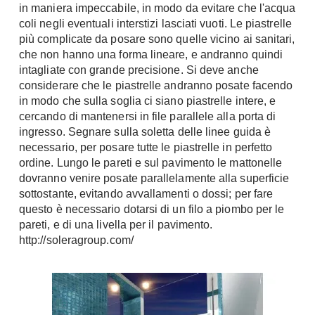
in maniera impeccabile, in modo da evitare che l'acqua
Fai da te in giardino
Giardino
coli negli eventuali interstizi lasciati vuoti. Le piastrelle
Il fai da te in bagno
più complicate da posare sono quelle vicino ai sanitari,
Arredo giardino
Casa fai da te
che non hanno una forma lineare, e andranno quindi
Tende da sole
intagliate con grande precisione. Si deve anche
Bricolage
considerare che le piastrelle andranno posate facendo
Gazebo
in modo che sulla soglia ci siano piastrelle intere, e
cercando di mantenersi in file parallele alla porta di
ingresso. Segnare sulla soletta delle linee guida è
necessario, per posare tutte le piastrelle in perfetto
ordine. Lungo le pareti e sul pavimento le mattonelle
dovranno venire posate parallelamente alla superficie
sottostante, evitando avvallamenti o dossi; per fare
questo è necessario dotarsi di un filo a piombo per le
pareti, e di una livella per il pavimento.
http://soleragroup.com/