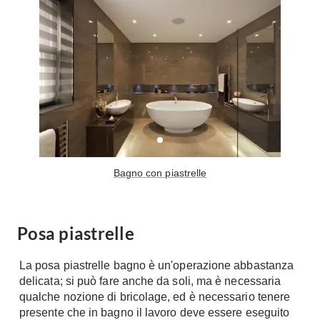
A Chiocciola
Materassi
Scale Interni
Lattice
Ringhiere
Memory Foam
Rivestimenti
Reti Letto
Cuscini
Ceramica
Consigli materassi
Cotto
Resina
Bagno
Parquet
Bagno con piastrelle
Arredo Bagno
Gres
Sanitari
Laminato
Cabine Doccia
Posa piastrelle
Moquette
Idromassaggio
Carta da parati
La posa piastrelle bagno è un'operazione abbastanza
Accessori Bagno
Pavimenti esterni
delicata; si può fare anche da soli, ma è necessaria
Rubinetteria
qualche nozione di bricolage, ed è necessario tenere
Fai da Te
Vasche da Bagno
presente che in bagno il lavoro deve essere eseguito