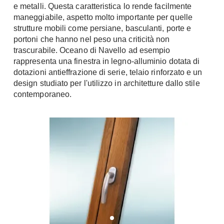
Tavoli
e metalli. Questa caratteristica lo rende facilmente
Stiro
maneggiabile, aspetto molto importante per quelle
Sedie
Aspirapolvere
strutture mobili come persiane, basculanti, porte e
Tavolini
Lavapavimenti
portoni che hanno nel peso una criticità non
Tappeti
trascurabile. Oceano di Navello ad esempio
rappresenta una finestra in legno-alluminio dotata di
Progetti
Oggettistica
dotazioni antieffrazione di serie, telaio rinforzato e un
Complementi arredo
Ristrutturazione
design studiato per l'utilizzo in architetture dallo stile
Progetto
contemporaneo.
Notte
Norme
Camere Matrimoniali
Il Verde
Letti
Restauri
Comodino
Impianti
Camere Classiche
Hi-Fi
Lenzuola
Piumini
Televisori
Letti Contenitore
Hi-Fi
Letti a Scomparsa
Home-Theatre