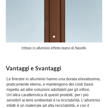
Fai da te in giardino
Giardino
Il fai da te in bagno
Arredo giardino
Casa fai da te
Tende da sole
Bricolage
Gazebo
Infisso in alluminio effetto legno di Navello
Vantaggi e Svantaggi
Le finestre in alluminio hanno una durata elevatissima,
praticamente eterna, e mantengono dei costi bassi
rispetto ad altre soluzioni adottabili per gli infissi.
Un’altra caratteristica di questi prodotti, per i più
sensibili ai temi ambientali è la riciclabilità. L’alluminio
infatti è un materiale ad alta reciclabilità, e con il