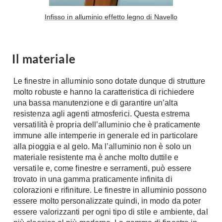
Console
Armadi
Infisso in alluminio effetto legno di Navello
Porte
Armadio ante Battenti
Armadi ante
Blindate
Il materiale
Scorrevoli
Porte Interne
Cabine Armadio
Porte Scorrevoli
Le finestre in alluminio sono dotate dunque di strutture
Armadi su misura
molto robuste e hanno la caratteristica di richiedere
Portoni
Armadi Angolo
una bassa manutenzione e di garantire un’alta
Maniglie
resistenza agli agenti atmosferici. Questa estrema
I consigli sugli armadi
versatilità è propria dell’alluminio che è praticamente
Finestre
immune alle intemperie in generale ed in particolare
Camerette
alla pioggia e al gelo. Ma l’alluminio non è solo un
Finestre Pvc
Camerette Ragazzi
materiale resistente ma è anche molto duttile e
Finestre Alluminio
versatile e, come finestre e serramenti, può essere
Camerette Bambini
Finestre Legno
trovato in una gamma praticamente infinita di
Letti a Castello
colorazioni e rifiniture. Le finestre in alluminio possono
Persiane
Per Neonati
essere molto personalizzate quindi, in modo da poter
essere valorizzanti per ogni tipo di stile e ambiente, dal
Scale
Lettini