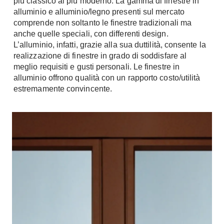
più classico al più moderno. La gamma di finestre in
A Chiocciola
alluminio e alluminio/legno presenti sul mercato
Materassi
comprende non soltanto le finestre tradizionali ma
Scale Interni
Lattice
anche quelle speciali, con differenti design.
Ringhiere
L’alluminio, infatti, grazie alla sua duttilità, consente la
Memory Foam
realizzazione di finestre in grado di soddisfare al
Rivestimenti
Reti Letto
meglio requisiti e gusti personali. Le finestre in
Cuscini
Ceramica
alluminio offrono qualità con un rapporto costo/utilità
estremamente convincente.
Consigli materassi
Cotto
Resina
Bagno
Parquet
Arredo Bagno
Gres
Sanitari
Laminato
Cabine Doccia
Moquette
Idromassaggio
Carta da parati
Accessori Bagno
Pavimenti esterni
Rubinetteria
Fai da Te
Vasche da Bagno