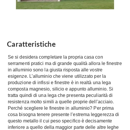
Chiller
Pareti Attrezzate
Pompe di calore
Porta Tv
Ecologia
Contatti
Geotermia
Divani
Caratteristiche
Case in Legno
Divani moderni
Case Prefabbricate
Se si desidera completare la propria casa con
Divani classici
Fotovoltaico
serramenti pratici ma di grande qualità allora le finestre
Poltrone
in alluminio sono la giusta risposta alle vostre
Riciclo
Poltroncine
esigenze. L’alluminio che viene utilizzato per la
Energie Rinnovabili
produzione di infissi e finestre è in realtà una lega
Divanoletto
Bioedilizia
composta magnesio, silicio e appunto alluminio. Si
Chaise Longue
tratta quindi di una lega che presenta peculiarità di
Teleriscaldamento
Divani Angolo
resistenza molto simili a quelle proprie dell’acciaio.
Perché scegliere le finestre in alluminio? Per prima
Cura della casa
Divani in Pelle
cosa bisogna tenere presente l’estrema leggerezza di
Pulizia
questo metallo il cui peso specifico è decisamente
Complementi
inferiore a quello della maggior parte delle altre leghe
Detergenti