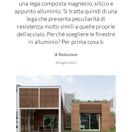
Forni
una lega composta magnesio, silicio e
Faretti
Cappe
appunto alluminio. Si tratta quindi di una
Applique
Lavastoviglie
lega che presenta peculiarità di
Plafoniere
resistenza molto simili a quelle proprie
Lavatrici
dell’acciaio. Perché scegliere le finestre
Asciugatrici
Riscaldamento
in alluminio? Per prima cosa b
Piccoli
Caminetti
Elettrodomestici
di Redazione
Stufe
Casalinghi
03 luglio 2012
Radiatori
Moka
Caldaie
Bicchieri
Riscaldamento
pavimento
Utensili cucina
Stube
Soggiorno
Climatizzatori
Mobili Soggiorno
Climatizzatore
Librerie
Deumidificatori
Vetrine