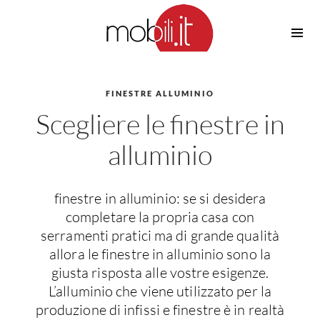
Cucine
Barbecue
Piscine
FINESTRE ALLUMINIO
Cucine Design
Scegliere le finestre in
Irrigazione
Cucine Moderne
Casette in Legno
Cucine Classiche
alluminio
Amaca
Cucine Country
Ombrelloni
Cucine Monoblocco
finestre in alluminio: se si desidera
Pergole
Consigli Cucine
completare la propria casa con
Giardinaggio
Attrezzature Interne
serramenti pratici ma di grande qualità
Piante
allora le finestre in alluminio sono la
Elettrodomestici
giusta risposta alle vostre esigenze.
Luce
Frigoriferi
L’alluminio che viene utilizzato per la
Lampade
Piani cottura
produzione di infissi e finestre è in realtà
Lampadari