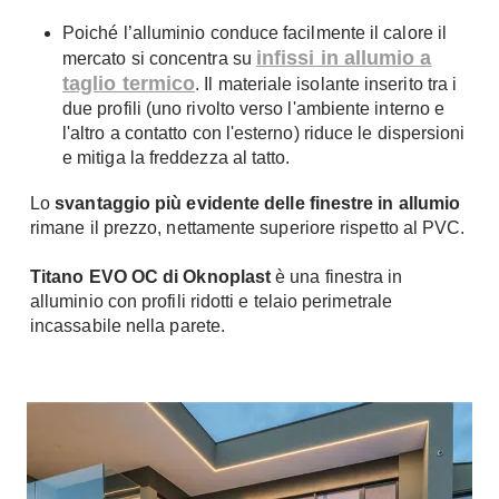
A Chiocciola
Materassi
Poiché l’alluminio conduce facilmente il calore il
Scale Interni
infissi in allumio a
mercato si concentra su
Lattice
taglio termico
Ringhiere
. Il materiale isolante inserito tra i
Memory Foam
due profili (uno rivolto verso l'ambiente interno e
l'altro a contatto con l'esterno) riduce le dispersioni
Rivestimenti
Reti Letto
e mitiga la freddezza al tatto.
Cuscini
Ceramica
Consigli materassi
Lo
svantaggio
più evidente delle finestre in allumio
Cotto
rimane il prezzo, nettamente superiore rispetto al PVC.
Resina
Bagno
Parquet
Titano EVO OC di Oknoplast
è una finestra in
Arredo Bagno
alluminio con profili ridotti e telaio perimetrale
Gres
Sanitari
incassabile nella parete.
Laminato
Cabine Doccia
Moquette
Idromassaggio
Carta da parati
Accessori Bagno
Pavimenti esterni
Rubinetteria
Fai da Te
Vasche da Bagno