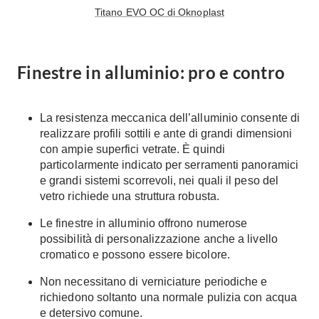
Titano EVO OC di Oknoplast
Console
Armadi
Porte
Armadio ante Battenti
Finestre in alluminio: pro e contro
Armadi ante
Blindate
Scorrevoli
Porte Interne
Cabine Armadio
Porte Scorrevoli
La resistenza meccanica dell’alluminio consente di
Armadi su misura
realizzare profili sottili e ante di grandi dimensioni
Portoni
Armadi Angolo
con ampie superfici vetrate. È quindi
Maniglie
particolarmente indicato per serramenti panoramici
I consigli sugli armadi
e grandi sistemi scorrevoli, nei quali il peso del
Finestre
vetro richiede una struttura robusta.
Camerette
Finestre Pvc
Le finestre in alluminio offrono numerose
Camerette Ragazzi
Finestre Alluminio
possibilità di personalizzazione anche a livello
Camerette Bambini
Finestre Legno
cromatico e possono essere bicolore.
Letti a Castello
Persiane
Non necessitano di verniciature periodiche e
Per Neonati
richiedono soltanto una normale pulizia con acqua
Scale
Lettini
e detersivo comune.