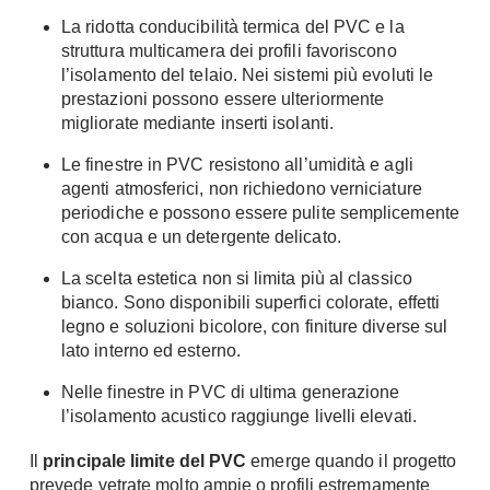
Chiller
Pareti Attrezzate
La ridotta conducibilità termica del PVC e la
struttura multicamera dei profili favoriscono
Pompe di calore
Porta Tv
l’isolamento del telaio. Nei sistemi più evoluti le
prestazioni possono essere ulteriormente
Ecologia
Contatti
migliorate mediante inserti isolanti.
Geotermia
Divani
Le finestre in PVC resistono all’umidità e agli
Case in Legno
agenti atmosferici, non richiedono verniciature
Divani moderni
Case Prefabbricate
periodiche e possono essere pulite semplicemente
Divani classici
Fotovoltaico
con acqua e un detergente delicato.
Poltrone
Riciclo
La scelta estetica non si limita più al classico
Poltroncine
Energie Rinnovabili
bianco. Sono disponibili superfici colorate, effetti
Divanoletto
legno e soluzioni bicolore, con finiture diverse sul
Bioedilizia
Chaise Longue
lato interno ed esterno.
Teleriscaldamento
Divani Angolo
Nelle finestre in PVC di ultima generazione
Cura della casa
Divani in Pelle
l’isolamento acustico raggiunge livelli elevati.
Pulizia
Il
principale limite del PVC
Complementi
emerge quando il progetto
Detergenti
prevede vetrate molto ampie o profili estremamente