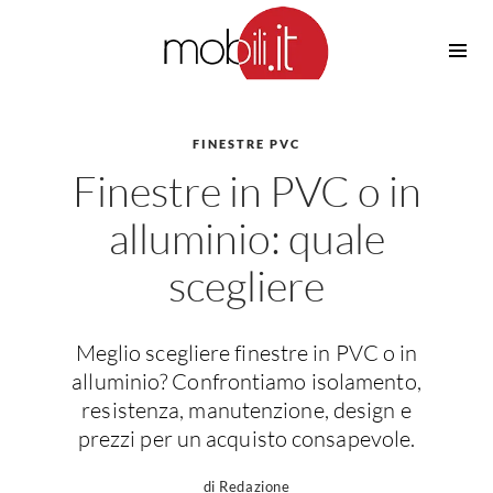
Cucine
Barbecue
Piscine
FINESTRE PVC
Cucine Design
Finestre in PVC o in
Irrigazione
Cucine Moderne
Casette in Legno
Cucine Classiche
alluminio: quale
Amaca
Cucine Country
scegliere
Ombrelloni
Cucine Monoblocco
Pergole
Consigli Cucine
Giardinaggio
Attrezzature Interne
Meglio scegliere finestre in PVC o in
Piante
alluminio? Confrontiamo isolamento,
Elettrodomestici
resistenza, manutenzione, design e
Luce
Frigoriferi
prezzi per un acquisto consapevole.
Lampade
Piani cottura
di Redazione
Lampadari