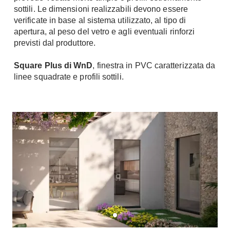
Tavoli
sottili. Le dimensioni realizzabili devono essere
Stiro
Sedie
verificate in base al sistema utilizzato, al tipo di
Aspirapolvere
apertura, al peso del vetro e agli eventuali rinforzi
Tavolini
Lavapavimenti
previsti dal produttore.
Tappeti
Progetti
Oggettistica
Square Plus di WnD
, finestra in PVC caratterizzata da
linee squadrate e profili sottili.
Complementi arredo
Ristrutturazione
Progetto
Notte
Norme
Camere Matrimoniali
Il Verde
Letti
Restauri
Comodino
Impianti
Camere Classiche
Hi-Fi
Lenzuola
Piumini
Televisori
Letti Contenitore
Hi-Fi
Letti a Scomparsa
Home-Theatre