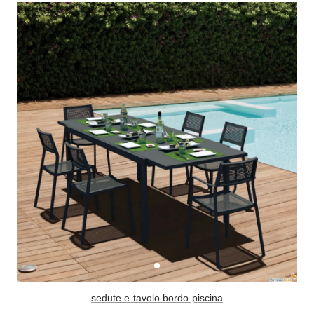
Console
Armadi
Porte
Armadio ante Battenti
Armadi ante
Blindate
Scorrevoli
Porte Interne
Cabine Armadio
Porte Scorrevoli
Armadi su misura
Portoni
Armadi Angolo
Maniglie
I consigli sugli armadi
Finestre
Camerette
Finestre Pvc
Camerette Ragazzi
Finestre Alluminio
Camerette Bambini
Finestre Legno
Letti a Castello
Persiane
Per Neonati
sedute e tavolo bordo piscina
Scale
Lettini