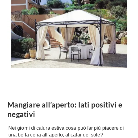
Forni
Faretti
Cappe
Applique
Lavastoviglie
Plafoniere
Lavatrici
Asciugatrici
Riscaldamento
Piccoli
Caminetti
Elettrodomestici
Stufe
Casalinghi
Radiatori
Moka
Caldaie
Bicchieri
Riscaldamento
pavimento
Utensili cucina
Stube
Mangiare all’aperto: lati positivi e
Soggiorno
negativi
Climatizzatori
Mobili Soggiorno
Climatizzatore
Librerie
Nei giorni di calura estiva cosa può far più piacere di
Deumidificatori
una bella cena all’aperto, al calar del sole?
Vetrine