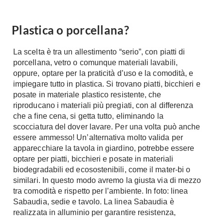
A Chiocciola
Materassi
Scale Interni
Plastica o porcellana?
Lattice
Ringhiere
Memory Foam
La scelta è tra un allestimento “serio”, con piatti di
Rivestimenti
Reti Letto
porcellana, vetro o comunque materiali lavabili,
Cuscini
oppure, optare per la praticità d’uso e la comodità, e
Ceramica
impiegare tutto in plastica. Si trovano piatti, bicchieri e
Consigli materassi
Cotto
posate in materiale plastico resistente, che
Resina
riproducano i materiali più pregiati, con al differenza
Bagno
che a fine cena, si getta tutto, eliminando la
Parquet
Arredo Bagno
scocciatura del dover lavare. Per una volta può anche
Gres
essere ammesso! Un’alternativa molto valida per
Sanitari
Laminato
apparecchiare la tavola in giardino, potrebbe essere
Cabine Doccia
optare per piatti, bicchieri e posate in materiali
Moquette
Idromassaggio
biodegradabili ed ecosostenibili, come il mater-bi o
Carta da parati
similari. In questo modo avremo la giusta via di mezzo
Accessori Bagno
Pavimenti esterni
tra comodità e rispetto per l’ambiente. In foto: linea
Rubinetteria
Sabaudia, sedie e tavolo. La linea Sabaudia è
Fai da Te
Vasche da Bagno
realizzata in alluminio per garantire resistenza,