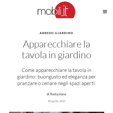
Cucine
Barbecue
Piscine
ARREDO GIARDINO
Cucine Design
Apparecchiare la
Irrigazione
Cucine Moderne
Casette in Legno
Cucine Classiche
tavola in giardino
Amaca
Cucine Country
Ombrelloni
Cucine Monoblocco
Come apparecchiare la tavola in
Pergole
Consigli Cucine
giardino: buongusto ed eleganza per
Giardinaggio
Attrezzature Interne
pranzare o cenare negli spazi aperti.
Piante
Elettrodomestici
di Redazione
Luce
Frigoriferi
18 aprile 2013
Lampade
Piani cottura
Lampadari