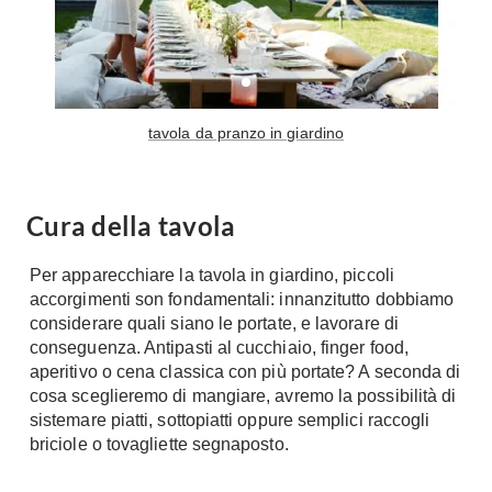
Tavoli
Stiro
Sedie
Aspirapolvere
Tavolini
Lavapavimenti
Tappeti
tavola da pranzo in giardino
Progetti
Oggettistica
Complementi arredo
Ristrutturazione
Progetto
Notte
Cura della tavola
Norme
Camere Matrimoniali
Il Verde
Per apparecchiare la tavola in giardino, piccoli
Letti
accorgimenti son fondamentali: innanzitutto dobbiamo
Restauri
Comodino
considerare quali siano le portate, e lavorare di
Impianti
conseguenza. Antipasti al cucchiaio, finger food,
Camere Classiche
aperitivo o cena classica con più portate? A seconda di
Hi-Fi
Lenzuola
cosa sceglieremo di mangiare, avremo la possibilità di
Piumini
sistemare piatti, sottopiatti oppure semplici raccogli
Televisori
briciole o tovagliette segnaposto.
Letti Contenitore
Hi-Fi
Letti a Scomparsa
Home-Theatre