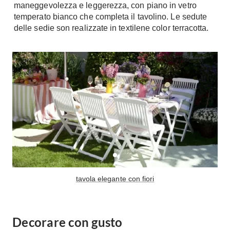
maneggevolezza e leggerezza, con piano in vetro
Fai da te in giardino
Giardino
temperato bianco che completa il tavolino. Le sedute
Il fai da te in bagno
delle sedie son realizzate in textilene color terracotta.
Arredo giardino
Casa fai da te
Tende da sole
Bricolage
Gazebo
tavola elegante con fiori
Decorare con gusto