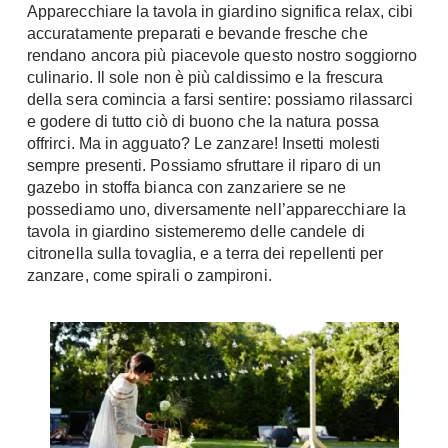
Apparecchiare la tavola in giardino significa relax, cibi
Chiller
Pareti Attrezzate
accuratamente preparati e bevande fresche che
Pompe di calore
Porta Tv
rendano ancora più piacevole questo nostro soggiorno
culinario. Il sole non è più caldissimo e la frescura
Ecologia
Contatti
della sera comincia a farsi sentire: possiamo rilassarci
e godere di tutto ciò di buono che la natura possa
Geotermia
Divani
offrirci. Ma in agguato? Le zanzare! Insetti molesti
Case in Legno
sempre presenti. Possiamo sfruttare il riparo di un
Divani moderni
Case Prefabbricate
gazebo in stoffa bianca con zanzariere se ne
Divani classici
possediamo uno, diversamente nell’apparecchiare la
Fotovoltaico
tavola in giardino sistemeremo delle candele di
Poltrone
Riciclo
citronella sulla tovaglia, e a terra dei repellenti per
Poltroncine
Energie Rinnovabili
zanzare, come spirali o zampironi.
Divanoletto
Bioedilizia
Chaise Longue
Teleriscaldamento
Divani Angolo
Cura della casa
Divani in Pelle
Pulizia
Complementi
Detergenti