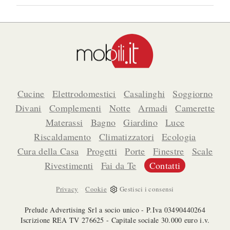
Cucine
Elettrodomestici
Casalinghi
Soggiorno
Divani
Complementi
Notte
Armadi
Camerette
Materassi
Bagno
Giardino
Luce
Riscaldamento
Climatizzatori
Ecologia
Cura della Casa
Progetti
Porte
Finestre
Scale
Rivestimenti
Fai da Te
Contatti
-
Privacy
Cookie
Gestisci i consensi
Prelude Advertising Srl a socio unico - P.Iva 03490440264
Iscrizione REA TV 276625 - Capitale sociale 30.000 euro i.v.