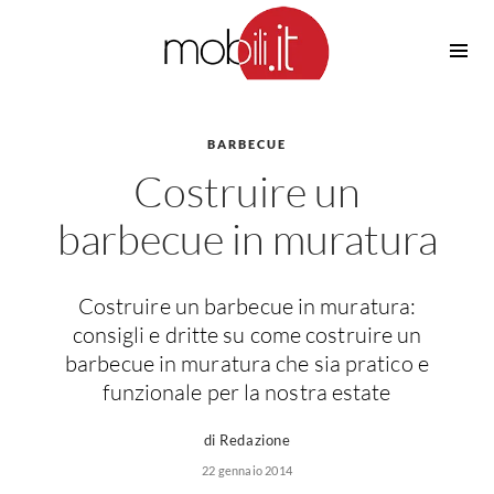
Cucine
Barbecue
Piscine
BARBECUE
Cucine Design
Costruire un
Irrigazione
Cucine Moderne
Casette in Legno
Cucine Classiche
barbecue in muratura
Amaca
Cucine Country
Ombrelloni
Cucine Monoblocco
Costruire un barbecue in muratura:
Pergole
Consigli Cucine
consigli e dritte su come costruire un
Giardinaggio
Attrezzature Interne
barbecue in muratura che sia pratico e
Piante
funzionale per la nostra estate
Elettrodomestici
Luce
Frigoriferi
di Redazione
Lampade
Piani cottura
22 gennaio 2014
Lampadari