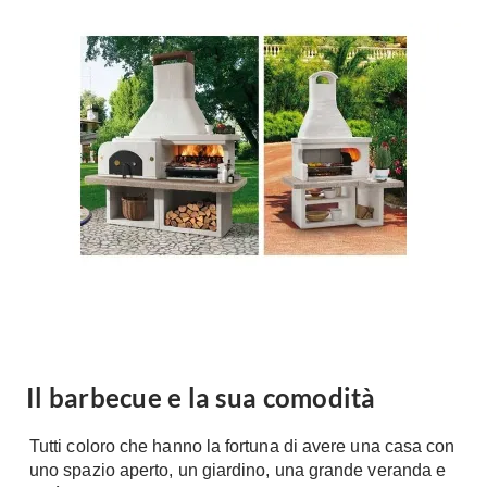
Forni
Faretti
Cappe
Applique
Lavastoviglie
Plafoniere
Lavatrici
Asciugatrici
Riscaldamento
Piccoli
Caminetti
Elettrodomestici
Stufe
Casalinghi
Radiatori
Moka
Caldaie
Bicchieri
Riscaldamento
pavimento
Utensili cucina
Stube
Soggiorno
Il barbecue e la sua comodità
Climatizzatori
Mobili Soggiorno
Climatizzatore
Tutti coloro che hanno la fortuna di avere una casa con
Librerie
uno spazio aperto, un giardino, una grande veranda e
Deumidificatori
Vetrine