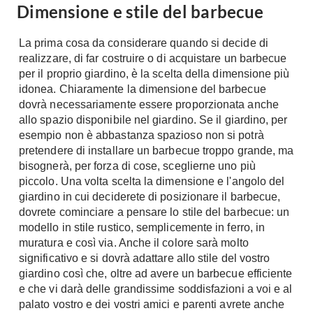
Dimensione e stile del barbecue
Console
Armadi
La prima cosa da considerare quando si decide di
Porte
Armadio ante Battenti
realizzare, di far costruire o di acquistare un barbecue
Armadi ante
Blindate
per il proprio giardino, è la scelta della dimensione più
Scorrevoli
idonea. Chiaramente la dimensione del barbecue
Porte Interne
Cabine Armadio
dovrà necessariamente essere proporzionata anche
Porte Scorrevoli
allo spazio disponibile nel giardino. Se il giardino, per
Armadi su misura
Portoni
esempio non è abbastanza spazioso non si potrà
Armadi Angolo
pretendere di installare un barbecue troppo grande, ma
Maniglie
I consigli sugli armadi
bisognerà, per forza di cose, sceglierne uno più
piccolo. Una volta scelta la dimensione e l'angolo del
Finestre
Camerette
giardino in cui deciderete di posizionare il barbecue,
Finestre Pvc
dovrete cominciare a pensare lo stile del barbecue: un
Camerette Ragazzi
modello in stile rustico, semplicemente in ferro, in
Finestre Alluminio
Camerette Bambini
muratura e così via. Anche il colore sarà molto
Finestre Legno
significativo e si dovrà adattare allo stile del vostro
Letti a Castello
Persiane
giardino così che, oltre ad avere un barbecue efficiente
Per Neonati
e che vi darà delle grandissime soddisfazioni a voi e al
Scale
Lettini
palato vostro e dei vostri amici e parenti avrete anche