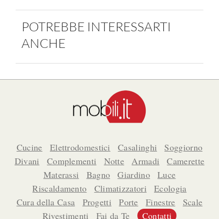
POTREBBE INTERESSARTI
ANCHE
Cucine
Elettrodomestici
Casalinghi
Soggiorno
Divani
Complementi
Notte
Armadi
Camerette
Materassi
Bagno
Giardino
Luce
Riscaldamento
Climatizzatori
Ecologia
Cura della Casa
Progetti
Porte
Finestre
Scale
Rivestimenti
Fai da Te
Contatti