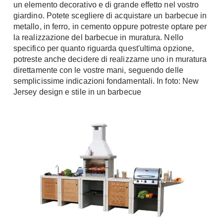
un elemento decorativo e di grande effetto nel vostro
A Chiocciola
Materassi
giardino. Potete scegliere di acquistare un barbecue in
Scale Interni
metallo, in ferro, in cemento oppure potreste optare per
Lattice
Ringhiere
la realizzazione del barbecue in muratura. Nello
Memory Foam
specifico per quanto riguarda quest'ultima opzione,
potreste anche decidere di realizzarne uno in muratura
Rivestimenti
Reti Letto
direttamente con le vostre mani, seguendo delle
Cuscini
Ceramica
semplicissime indicazioni fondamentali. In foto: New
Consigli materassi
Cotto
Jersey design e stile in un barbecue
Resina
Bagno
Parquet
Arredo Bagno
Gres
Sanitari
Laminato
Cabine Doccia
Moquette
Idromassaggio
Carta da parati
Accessori Bagno
Pavimenti esterni
Rubinetteria
Fai da Te
Vasche da Bagno