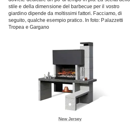
Tavoli
Stiro
stile e della dimensione del barbecue per il vostro
Sedie
giardino dipende da moltissimi fattori. Facciamo, di
Aspirapolvere
seguito, qualche esempio pratico. In foto: Palazzetti
Tavolini
Lavapavimenti
Tropea e Gargano
Tappeti
Progetti
Oggettistica
Complementi arredo
Ristrutturazione
Progetto
Notte
Norme
Camere Matrimoniali
Il Verde
Letti
Restauri
Comodino
Impianti
Camere Classiche
Hi-Fi
Lenzuola
Piumini
New Jersey
Televisori
Letti Contenitore
Hi-Fi
Letti a Scomparsa
Home-Theatre