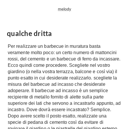
Fai da te in giardino
Giardino
melody
Il fai da te in bagno
Arredo giardino
Casa fai da te
Tende da sole
Bricolage
qualche dritta
Gazebo
Per realizzare un barbecue in muratura basta
veramente molto poco: un certo numero di mattoncini
rossi, del cemento e un barbecue di ferro da incassare.
Ecco quindi come procedere. Scegliete nel vostro
giardino (o nella vostra terrazza, balcone e così via) il
punto esatto in cui desiderate realizzarlo. scegliete la
misura del barbecue ad incasso che desiderate
adoperare. Il barbecue ad incasso è un semplice
recipiente di metallo fornito di alette sulla parte
superiore dei lati che servono a incastrarlo appunto, ad
incastro. Dove dovrà essere incastrato? Semplice.
Dopo avere scelto il posto esatto, realizzate una
specie di pedana di cemento così da evitare di
rovinare il giardino o le piastrelle del giardino esterno