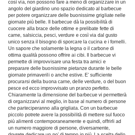
così via, non possono fare a meno di organizzare in un
Chiller
Pareti Attrezzate
angolo del giardino uno spazio dedicato al barbecue
Pompe di calore
per potere organizzare delle buonissime grigliate nelle
Porta Tv
giornate più belle. Il barbecue dà la possibilità di
Ecologia
cuocere alla brace delle ottime e prelibate fette di
Contatti
carne, salsiccia, pesci, verdure e così via dal gusto
Geotermia
unico senza il bisogno di sporcare la cucina e i fornelli.
Divani
Case in Legno
Un sapore che solamente la legna o il carbone di
Divani moderni
ottima qualità possono offrire ai cibi. Il barbecue vi
Case Prefabbricate
Divani classici
permette di improvvisare una festa tra amici e
Fotovoltaico
preparare delle buonissime pietanze durante le belle
Poltrone
Riciclo
giornate primaverili o anche estive. E' sufficiente
Poltroncine
procurarsi della buona carne, delle verdure, o del buon
Energie Rinnovabili
Divanoletto
pesce ed ecco improvvisato un pranzo perfetto.
Bioedilizia
Chiaramente la dimensione del barbecue vi permetterà
Chaise Longue
Teleriscaldamento
di organizzarvi al meglio, in base al numero di persone
Divani Angolo
che parteciperanno alla grigliata. Con un barbecue
Cura della casa
Divani in Pelle
piccolo potrete avere la possibilità di mettere sul fuoco
più alimenti contemporaneamente e quindi, offrirli ad
Pulizia
Complementi
un numero maggiore di persone, diversamente,
Detergenti
dovrete dedicare un po' di tempo in più. La scelta dello