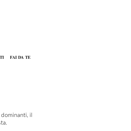
TI
FAI DA TE
i dominanti, il
ta.