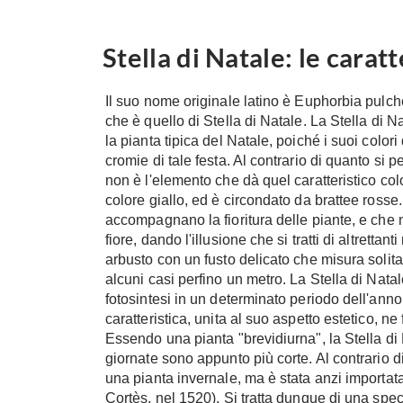
Stella di Natale: le carat
Il suo nome originale latino è Euphorbia pulc
che è quello di Stella di Natale. La Stella di 
la pianta tipica del Natale, poiché i suoi colori
cromie di tale festa. Al contrario di quanto si 
non è l'elemento che dà quel caratteristico color 
colore giallo, ed è circondato da brattee rosse
accompagnano la fioritura delle piante, e che n
fiore, dando l'illusione che si tratti di altretta
arbusto con un fusto delicato che misura soli
alcuni casi perfino un metro. La Stella di Nata
fotosintesi in un determinato periodo dell'anno
caratteristica, unita al suo aspetto estetico, ne
Essendo una pianta "brevidiurna", la Stella di N
giornate sono appunto più corte. Al contrario d
una pianta invernale, ma è stata anzi importata
Cortès, nel 1520). Si tratta dunque di una speci