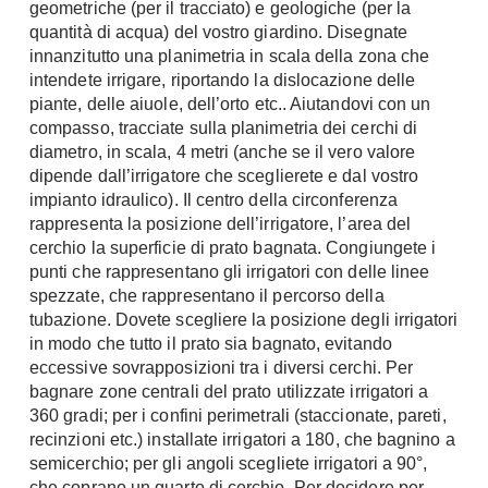
geometriche (per il tracciato) e geologiche (per la
Console
quantità di acqua) del vostro giardino. Disegnate
Armadi
innanzitutto una planimetria in scala della zona che
Porte
Armadio ante Battenti
intendete irrigare, riportando la dislocazione delle
piante, delle aiuole, dell’orto etc.. Aiutandovi con un
Armadi ante
Blindate
compasso, tracciate sulla planimetria dei cerchi di
Scorrevoli
Porte Interne
diametro, in scala, 4 metri (anche se il vero valore
Cabine Armadio
Porte Scorrevoli
dipende dall’irrigatore che sceglierete e dal vostro
Armadi su misura
impianto idraulico). Il centro della circonferenza
Portoni
rappresenta la posizione dell’irrigatore, l’area del
Armadi Angolo
Maniglie
cerchio la superficie di prato bagnata. Congiungete i
I consigli sugli armadi
punti che rappresentano gli irrigatori con delle linee
Finestre
spezzate, che rappresentano il percorso della
Camerette
tubazione. Dovete scegliere la posizione degli irrigatori
Finestre Pvc
Camerette Ragazzi
in modo che tutto il prato sia bagnato, evitando
Finestre Alluminio
eccessive sovrapposizioni tra i diversi cerchi. Per
Camerette Bambini
Finestre Legno
bagnare zone centrali del prato utilizzate irrigatori a
Letti a Castello
360 gradi; per i confini perimetrali (staccionate, pareti,
Persiane
Per Neonati
recinzioni etc.) installate irrigatori a 180, che bagnino a
semicerchio; per gli angoli scegliete irrigatori a 90°,
Scale
Lettini
che coprano un quarto di cerchio. Per decidere per