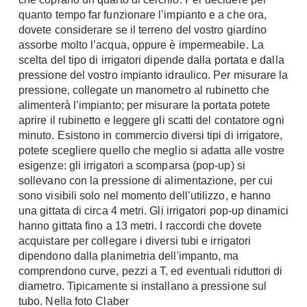
A Chiocciola
quanto tempo far funzionare l’impianto e a che ora,
Materassi
dovete considerare se il terreno del vostro giardino
Scale Interni
Lattice
assorbe molto l’acqua, oppure è impermeabile. La
Ringhiere
scelta del tipo di irrigatori dipende dalla portata e dalla
Memory Foam
pressione del vostro impianto idraulico. Per misurare la
Rivestimenti
Reti Letto
pressione, collegate un manometro al rubinetto che
Cuscini
alimenterà l’impianto; per misurare la portata potete
Ceramica
aprire il rubinetto e leggere gli scatti del contatore ogni
Consigli materassi
Cotto
minuto. Esistono in commercio diversi tipi di irrigatore,
Resina
potete scegliere quello che meglio si adatta alle vostre
Bagno
esigenze: gli irrigatori a scomparsa (pop-up) si
Parquet
Arredo Bagno
sollevano con la pressione di alimentazione, per cui
Gres
sono visibili solo nel momento dell’utilizzo, e hanno
Sanitari
Laminato
una gittata di circa 4 metri. Gli irrigatori pop-up dinamici
Cabine Doccia
Moquette
hanno gittata fino a 13 metri. I raccordi che dovete
Idromassaggio
acquistare per collegare i diversi tubi e irrigatori
Carta da parati
dipendono dalla planimetria dell'impanto, ma
Accessori Bagno
Pavimenti esterni
comprendono curve, pezzi a T, ed eventuali riduttori di
Rubinetteria
diametro. Tipicamente si installano a pressione sul
Fai da Te
Vasche da Bagno
tubo. Nella foto Claber