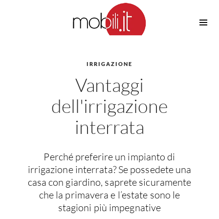
Cucine
Barbecue
Piscine
IRRIGAZIONE
Cucine Design
Vantaggi
Irrigazione
Cucine Moderne
Casette in Legno
Cucine Classiche
dell'irrigazione
Amaca
Cucine Country
interrata
Ombrelloni
Cucine Monoblocco
Pergole
Consigli Cucine
Giardinaggio
Attrezzature Interne
Perché preferire un impianto di
Piante
irrigazione interrata? Se possedete una
Elettrodomestici
casa con giardino, saprete sicuramente
Luce
Frigoriferi
che la primavera e l’estate sono le
Lampade
Piani cottura
stagioni più impegnative
Lampadari