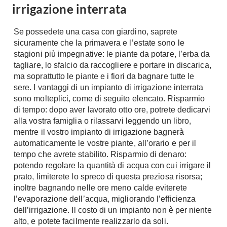
irrigazione interrata
Chiller
Pareti Attrezzate
Pompe di calore
Porta Tv
Se possedete una casa con giardino, saprete
sicuramente che la primavera e l’estate sono le
Ecologia
Contatti
stagioni più impegnative: le piante da potare, l’erba da
Geotermia
tagliare, lo sfalcio da raccogliere e portare in discarica,
Divani
ma soprattutto le piante e i fiori da bagnare tutte le
Case in Legno
sere. I vantaggi di un impianto di irrigazione interrata
Divani moderni
Case Prefabbricate
sono molteplici, come di seguito elencato. Risparmio
Divani classici
Fotovoltaico
di tempo: dopo aver lavorato otto ore, potrete dedicarvi
Poltrone
alla vostra famiglia o rilassarvi leggendo un libro,
Riciclo
mentre il vostro impianto di irrigazione bagnerà
Poltroncine
Energie Rinnovabili
automaticamente le vostre piante, all’orario e per il
Divanoletto
Bioedilizia
tempo che avrete stabilito. Risparmio di denaro:
Chaise Longue
potendo regolare la quantità di acqua con cui irrigare il
Teleriscaldamento
Divani Angolo
prato, limiterete lo spreco di questa preziosa risorsa;
inoltre bagnando nelle ore meno calde eviterete
Cura della casa
Divani in Pelle
l’evaporazione dell’acqua, migliorando l’efficienza
Pulizia
dell’irrigazione. Il costo di un impianto non è per niente
Complementi
alto, e potete facilmente realizzarlo da soli.
Detergenti