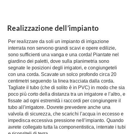
Fai da te in giardino
Giardino
Il fai da te in bagno
Arredo giardino
Casa fai da te
Realizzazione dell’impianto
Tende da sole
Bricolage
Gazebo
Per realizzare da soli un impianto di irrigazione
interrata non servono grandi scavi e opere edilizie,
sono sufficienti una vanga e una corda! Piantate nel
giardino dei paletti, dove sulla planimetria sono
segnate le posizioni degli irrigatori, e congiungeteli
con una corda. Scavate un solco profondo circa 20
centimetri seguendo la linea tracciata dalla corda.
Tagliate il tubo (che di solito è in PVC) in modo che sia
poco più corto della distanza tra un irrigatore e l’altro, e
fissate ad ogni estremità i raccordi per congiungere il
tubo all’irrigatore. Dovrete prevedere anche una
valvola di sicurezza, che scarichi l’acqua in eccesso e
impedisca eccessiva pressione nell’impianto. Quando
avrete collegato tutta la componentistica, interrate i tubi
e ricopriteli di terra.