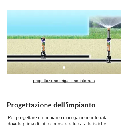
Tavoli
Stiro
Sedie
Aspirapolvere
Tavolini
Lavapavimenti
Tappeti
Progetti
Oggettistica
Complementi arredo
Ristrutturazione
Progetto
Notte
Norme
Camere Matrimoniali
Il Verde
Letti
Restauri
progettazione irrigazione interrata
Comodino
Impianti
Camere Classiche
Hi-Fi
Lenzuola
Progettazione dell’impianto
Piumini
Televisori
Letti Contenitore
Per progettare un impianto di irrigazione interrata
Hi-Fi
dovete prima di tutto conoscere le caratteristiche
Letti a Scomparsa
Home-Theatre