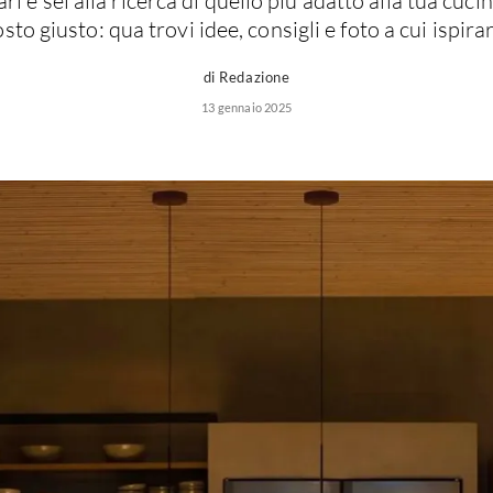
i e sei alla ricerca di quello più adatto alla tua cuci
sto giusto: qua trovi idee, consigli e foto a cui ispirar
di Redazione
13 gennaio 2025