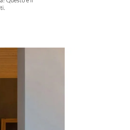
na? Questo è il
ti.