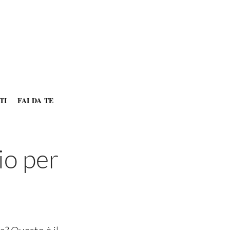
TI
FAI DA TE
io per