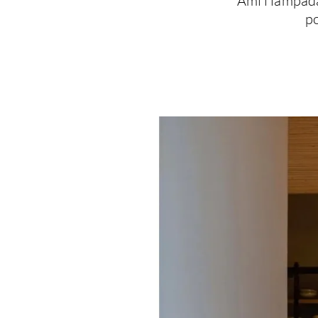
Ami i lampadar
po