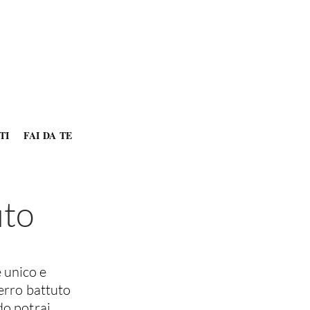
TI
FAI DA TE
uto
 unico e
ferro battuto
do potrai