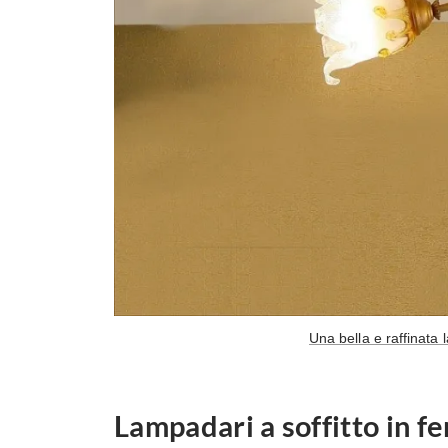
Una bella e raffinata 
Lampadari a soffitto in f