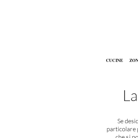
CUCINE
ZO
La
Se desi
particolare 
che si p