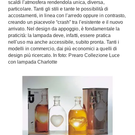
scaldi l’atmosfera rendendola unica, diversa,
Chiller
Pareti Attrezzate
particolare. Tanti gli stili e tante le possibilità di
Pompe di calore
accostamenti, in linea con l’arredo oppure in contrasto,
Porta Tv
creando un piacevole “crash” tra l’esistente e il nuovo
Ecologia
arrivato. Nel design da appoggio, è fondamentale la
Contatti
praticità: la lampada deve, infatti, essere pratica
Geotermia
Divani
nell’uso ma anche accessibile, subito pronta. Tanti i
Case in Legno
modelli in commercio, dai più economici a quelli di
Divani moderni
design più ricercato. In foto: Prearo Collezione Luce
Case Prefabbricate
Divani classici
con lampada Charlotte
Fotovoltaico
Poltrone
Riciclo
Poltroncine
Energie Rinnovabili
Divanoletto
Bioedilizia
Chaise Longue
Teleriscaldamento
Divani Angolo
Cura della casa
Divani in Pelle
Pulizia
Complementi
Detergenti