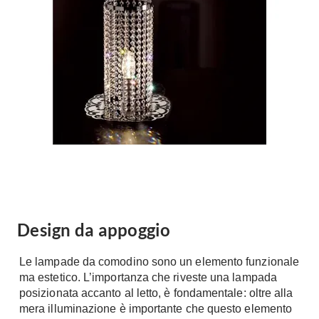
Forni
Faretti
Cappe
Applique
Lavastoviglie
Plafoniere
Lavatrici
Asciugatrici
Riscaldamento
Piccoli
Caminetti
Elettrodomestici
Stufe
Casalinghi
Radiatori
Moka
Caldaie
Bicchieri
Riscaldamento
pavimento
Utensili cucina
Design da appoggio
Stube
Soggiorno
Le lampade da comodino sono un elemento funzionale
Climatizzatori
Mobili Soggiorno
ma estetico. L’importanza che riveste una lampada
Climatizzatore
posizionata accanto al letto, è fondamentale: oltre alla
Librerie
mera illuminazione è importante che questo elemento
Deumidificatori
Vetrine