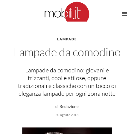
Cucine
Barbecue
Piscine
LAMPADE
Cucine Design
Lampade da comodino
Irrigazione
Cucine Moderne
Casette in Legno
Cucine Classiche
Amaca
Cucine Country
Lampade da comodino: giovani e
Ombrelloni
Cucine Monoblocco
frizzanti, cool e stilose, oppure
Pergole
Consigli Cucine
tradizionali e classiche con un tocco di
Giardinaggio
eleganza lampade per ogni zona notte
Attrezzature Interne
Piante
Elettrodomestici
di Redazione
Luce
30 agosto 2013
Frigoriferi
Lampade
Piani cottura
Lampadari