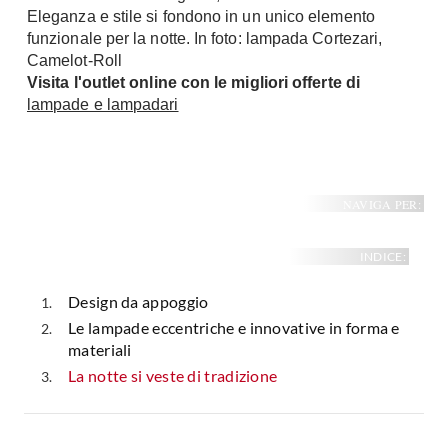
Eleganza e stile si fondono in un unico elemento
Fai da te in giardino
Giardino
funzionale per la notte. In foto: lampada Cortezari,
Il fai da te in bagno
Camelot-Roll
Arredo giardino
Casa fai da te
Visita l'outlet online con le migliori offerte di
Tende da sole
lampade e lampadari
Bricolage
Gazebo
NAVIGA PER:
INDICE:
Design da appoggio
Le lampade eccentriche e innovative in forma e
materiali
La notte si veste di tradizione