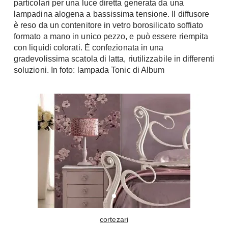
particolari per una luce diretta generata da una
Console
lampadina alogena a bassissima tensione. Il diffusore
Armadi
è reso da un contenitore in vetro borosilicato soffiato
Porte
Armadio ante Battenti
formato a mano in unico pezzo, e può essere riempita
con liquidi colorati. È confezionata in una
Armadi ante
Blindate
gradevolissima scatola di latta, riutilizzabile in differenti
Scorrevoli
Porte Interne
soluzioni. In foto: lampada Tonic di Album
Cabine Armadio
Porte Scorrevoli
Armadi su misura
Portoni
Armadi Angolo
Maniglie
I consigli sugli armadi
Finestre
Camerette
Finestre Pvc
Camerette Ragazzi
Finestre Alluminio
Camerette Bambini
Finestre Legno
Letti a Castello
Persiane
Per Neonati
Scale
Lettini
cortezari