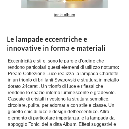
Tavoli
Stiro
Sedie
Aspirapolvere
tonic album
Tavolini
Lavapavimenti
Tappeti
Progetti
Oggettistica
Le lampade eccentriche e
Complementi arredo
Ristrutturazione
innovative in forma e materiali
Progetto
Notte
Eccentricità e stile, sono le parole d’ordine che
Norme
rendono particolari questi elementi di utilizzo notturno:
Camere Matrimoniali
Il Verde
Prearo Collezione Luce realizza la lampada Charlotte
Letti
Restauri
in un trionfo di brillanti Swarovski e struttura in metallo
Comodino
dorato 24carati. Un trionfo di luce e riflessi che
Impianti
Camere Classiche
rendono lo spazio intorno luminescente e gradevole.
Cascate di cristalli rivestono la struttura semplice,
Hi-Fi
Lenzuola
circolare, pulita, per adornarla con stile e classe. Un
Piumini
Televisori
gioiello chic di luce e design dell’eccentrico. Altro
Letti Contenitore
elemento di particolare importanza, è la lampada da
Hi-Fi
appoggio Tonic, della ditta Album. Effetti suggestivi e
Letti a Scomparsa
Home-Theatre