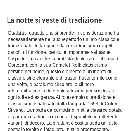
A Chiocciola
Materassi
Scale Interni
La notte si veste di tradizione
Lattice
Ringhiere
Memory Foam
Qualsiasi oggetto che si prende in considerazione ha
Rivestimenti
Reti Letto
necessariamente nel suo repertorio un lato classico e
Cuscini
Ceramica
tradizionale: le lampade da comodino sono oggetti
carichi di funzione, per cui è importante valutarne
Consigli materassi
Cotto
l’aspetto ama anche la praticità di utilizzo. È il caso di
Resina
Cortezari, con la sua Camelot-Roll: classicismo
Bagno
Parquet
persino nel nome, questo elemento è un trionfo di
Arredo Bagno
classe e stile elegante e di gusto. Fusto tornito come
Gres
Sanitari
una volta, e paralume circolare, a cilindro
Laminato
intercambiabile in differenti soluzioni per soddisfare
Cabine Doccia
Moquette
ogni stile ed esigenza. Altro esempio di tradizione e
Idromassaggio
classicismo è palesato dalla lampada 1693 di Grifoni
Carta da parati
Accessori Bagno
Silvano. Lampada da comodino in stile classico dotata
Pavimenti esterni
di paralume a tronco di cono, disponibile in differenti
Rubinetteria
varianti di decoro. La struttura è costituita da un fusto
Fai da Te
Vasche da Bagno
centrale tornito e intagliato, in stile arborescente.