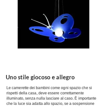
Forni
Faretti
Cappe
Applique
Lavastoviglie
Plafoniere
Lavatrici
Asciugatrici
Riscaldamento
Piccoli
Caminetti
Elettrodomestici
Stufe
Casalinghi
Radiatori
Moka
Caldaie
Bicchieri
Riscaldamento
pavimento
Utensili cucina
Uno stile giocoso e allegro
Stube
Soggiorno
Le camerette dei bambini come ogni spazio che si
Climatizzatori
Mobili Soggiorno
rispetti della casa, deve essere correttamente
Climatizzatore
illuminato, senza nulla lasciare al caso. È importante
Librerie
che la luce sia adatta allo spazio, se a sospensione
Deumidificatori
Vetrine