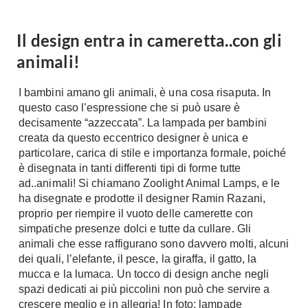
A Chiocciola
Materassi
Scale Interni
Il design entra in cameretta..con gli
Lattice
Ringhiere
animali!
Memory Foam
Rivestimenti
Reti Letto
I bambini amano gli animali, è una cosa risaputa. In
Cuscini
Ceramica
questo caso l’espressione che si può usare è
decisamente “azzeccata”. La lampada per bambini
Consigli materassi
Cotto
creata da questo eccentrico designer è unica e
Resina
particolare, carica di stile e importanza formale, poiché
Bagno
Parquet
è disegnata in tanti differenti tipi di forme tutte
Arredo Bagno
ad..animali! Si chiamano Zoolight Animal Lamps, e le
Gres
Sanitari
ha disegnate e prodotte il designer Ramin Razani,
Laminato
proprio per riempire il vuoto delle camerette con
Cabine Doccia
Moquette
simpatiche presenze dolci e tutte da cullare. Gli
Idromassaggio
animali che esse raffigurano sono davvero molti, alcuni
Carta da parati
Accessori Bagno
dei quali, l’elefante, il pesce, la giraffa, il gatto, la
Pavimenti esterni
mucca e la lumaca. Un tocco di design anche negli
Rubinetteria
spazi dedicati ai più piccolini non può che servire a
Fai da Te
Vasche da Bagno
crescere meglio e in allegria! In foto: lampade