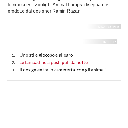
luminescenti Zoolight Animal Lamps, disegnate e
Fai da te in giardino
Giardino
prodotte dal designer Ramin Razani
Il fai da te in bagno
Arredo giardino
Casa fai da te
Tende da sole
NAVIGA PER:
Bricolage
Gazebo
INDICE:
Uno stile giocoso e allegro
Le lampadine a push pull da notte
Il design entra in cameretta..con gli animali!