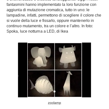
fantasmini hanno implementato la loro funzione con
Console
Armadi
aggiunta di mutazione cromatica, tutto in uno: le
lampadine, infatti, permettono di scegliere il colore che
Porte
Armadio ante Battenti
si vuole della luce e fissarlo, oppure mantenerlo in
Armadi ante
Blindate
continuo mutamento, tra un colore e l’altro. In foto:
Scorrevoli
Spoka, luce notturna a LED, di Ikea
Porte Interne
Cabine Armadio
Porte Scorrevoli
Armadi su misura
Portoni
Armadi Angolo
Maniglie
I consigli sugli armadi
Finestre
Camerette
Finestre Pvc
Camerette Ragazzi
Finestre Alluminio
Camerette Bambini
Finestre Legno
Letti a Castello
Persiane
Per Neonati
zoolamp
Scale
Lettini