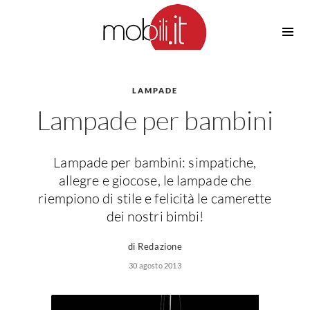
Cucine
Barbecue
Piscine
LAMPADE
Cucine Design
Lampade per bambini
Irrigazione
Cucine Moderne
Casette in Legno
Cucine Classiche
Amaca
Cucine Country
Lampade per bambini: simpatiche,
Ombrelloni
Cucine Monoblocco
allegre e giocose, le lampade che
Pergole
Consigli Cucine
riempiono di stile e felicità le camerette
Giardinaggio
dei nostri bimbi!
Attrezzature Interne
Piante
Elettrodomestici
di Redazione
Luce
30 agosto 2013
Frigoriferi
Lampade
Piani cottura
Lampadari