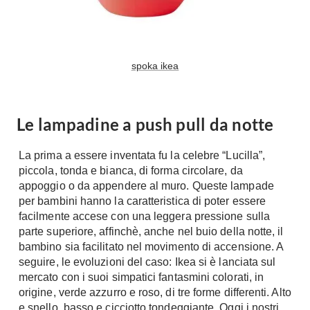
Tavoli
Stiro
Sedie
Aspirapolvere
Tavolini
Lavapavimenti
Tappeti
spoka ikea
Progetti
Oggettistica
Complementi arredo
Ristrutturazione
Le lampadine a push pull da notte
Progetto
Notte
Norme
La prima a essere inventata fu la celebre “Lucilla”,
Camere Matrimoniali
Il Verde
piccola, tonda e bianca, di forma circolare, da
Letti
appoggio o da appendere al muro. Queste lampade
Restauri
per bambini hanno la caratteristica di poter essere
Comodino
Impianti
facilmente accese con una leggera pressione sulla
Camere Classiche
parte superiore, affinchè, anche nel buio della notte, il
Hi-Fi
Lenzuola
bambino sia facilitato nel movimento di accensione. A
seguire, le evoluzioni del caso: Ikea si è lanciata sul
Piumini
Televisori
mercato con i suoi simpatici fantasmini colorati, in
Letti Contenitore
Hi-Fi
origine, verde azzurro e roso, di tre forme differenti. Alto
Letti a Scomparsa
Home-Theatre
e snello, basso e cicciotto tondeggiante. Oggi i nostri