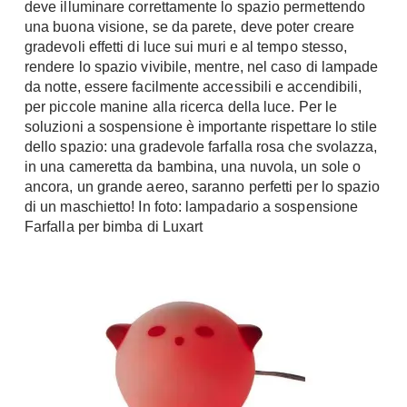
deve illuminare correttamente lo spazio permettendo
Chiller
Pareti Attrezzate
una buona visione, se da parete, deve poter creare
Pompe di calore
gradevoli effetti di luce sui muri e al tempo stesso,
Porta Tv
rendere lo spazio vivibile, mentre, nel caso di lampade
Ecologia
da notte, essere facilmente accessibili e accendibili,
Contatti
per piccole manine alla ricerca della luce. Per le
Geotermia
Divani
soluzioni a sospensione è importante rispettare lo stile
Case in Legno
dello spazio: una gradevole farfalla rosa che svolazza,
Divani moderni
in una cameretta da bambina, una nuvola, un sole o
Case Prefabbricate
Divani classici
ancora, un grande aereo, saranno perfetti per lo spazio
Fotovoltaico
di un maschietto! In foto: lampadario a sospensione
Poltrone
Riciclo
Farfalla per bimba di Luxart
Poltroncine
Energie Rinnovabili
Divanoletto
Bioedilizia
Chaise Longue
Teleriscaldamento
Divani Angolo
Cura della casa
Divani in Pelle
Pulizia
Complementi
Detergenti