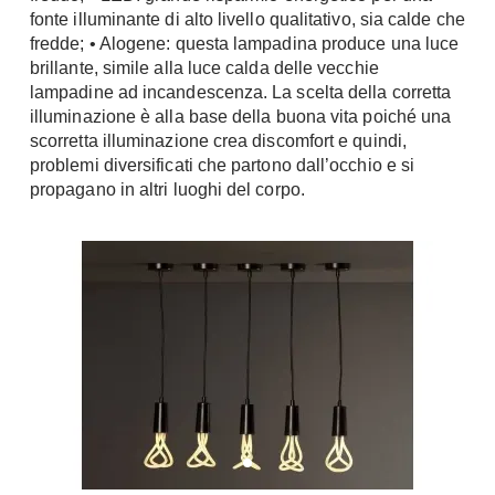
fonte illuminante di alto livello qualitativo, sia calde che
Console
Armadi
fredde; • Alogene: questa lampadina produce una luce
brillante, simile alla luce calda delle vecchie
Porte
Armadio ante Battenti
lampadine ad incandescenza. La scelta della corretta
Armadi ante
Blindate
illuminazione è alla base della buona vita poiché una
Scorrevoli
scorretta illuminazione crea discomfort e quindi,
Porte Interne
Cabine Armadio
problemi diversificati che partono dall’occhio e si
Porte Scorrevoli
propagano in altri luoghi del corpo.
Armadi su misura
Portoni
Armadi Angolo
Maniglie
I consigli sugli armadi
Finestre
Camerette
Finestre Pvc
Camerette Ragazzi
Finestre Alluminio
Camerette Bambini
Finestre Legno
Letti a Castello
Persiane
Per Neonati
Scale
Lettini