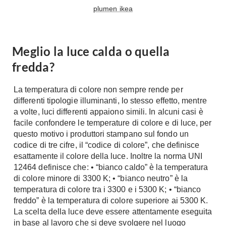
A Chiocciola
plumen ikea
Materassi
Scale Interni
Lattice
Ringhiere
Memory Foam
Meglio la luce calda o quella
Rivestimenti
Reti Letto
fredda?
Cuscini
Ceramica
La temperatura di colore non sempre rende per
Consigli materassi
Cotto
differenti tipologie illuminanti, lo stesso effetto, mentre
Resina
a volte, luci differenti appaiono simili. In alcuni casi è
Bagno
Parquet
facile confondere le temperature di colore e di luce, per
Arredo Bagno
questo motivo i produttori stampano sul fondo un
Gres
codice di tre cifre, il “codice di colore”, che definisce
Sanitari
Laminato
esattamente il colore della luce. Inoltre la norma UNI
Cabine Doccia
Moquette
12464 definisce che: • “bianco caldo” è la temperatura
Idromassaggio
di colore minore di 3300 K; • “bianco neutro” è la
Carta da parati
Accessori Bagno
temperatura di colore tra i 3300 e i 5300 K; • “bianco
Pavimenti esterni
freddo” è la temperatura di colore superiore ai 5300 K.
Rubinetteria
La scelta della luce deve essere attentamente eseguita
Fai da Te
Vasche da Bagno
in base al lavoro che si deve svolgere nel luogo