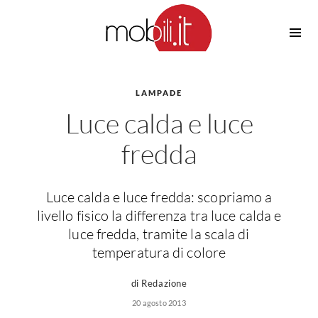
Cucine
Barbecue
Piscine
LAMPADE
Cucine Design
Luce calda e luce
Irrigazione
Cucine Moderne
Casette in Legno
Cucine Classiche
fredda
Amaca
Cucine Country
Ombrelloni
Cucine Monoblocco
Luce calda e luce fredda: scopriamo a
Pergole
Consigli Cucine
livello fisico la differenza tra luce calda e
Giardinaggio
Attrezzature Interne
luce fredda, tramite la scala di
Piante
temperatura di colore
Elettrodomestici
Luce
Frigoriferi
di Redazione
Lampade
Piani cottura
20 agosto 2013
Lampadari