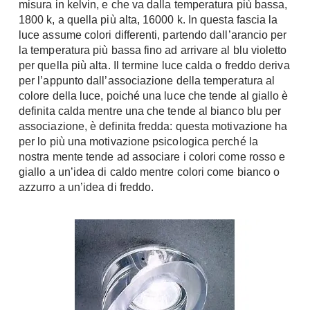
misura in kelvin, e che va dalla temperatura più bassa,
Chiller
Pareti Attrezzate
1800 k, a quella più alta, 16000 k. In questa fascia la
Pompe di calore
luce assume colori differenti, partendo dall’arancio per
Porta Tv
la temperatura più bassa fino ad arrivare al blu violetto
Ecologia
per quella più alta. Il termine luce calda o freddo deriva
Contatti
per l’appunto dall’associazione della temperatura al
Geotermia
colore della luce, poiché una luce che tende al giallo è
Divani
Case in Legno
definita calda mentre una che tende al bianco blu per
Divani moderni
associazione, è definita fredda: questa motivazione ha
Case Prefabbricate
Divani classici
per lo più una motivazione psicologica perché la
Fotovoltaico
nostra mente tende ad associare i colori come rosso e
Poltrone
Riciclo
giallo a un’idea di caldo mentre colori come bianco o
Poltroncine
azzurro a un’idea di freddo.
Energie Rinnovabili
Divanoletto
Bioedilizia
Chaise Longue
Teleriscaldamento
Divani Angolo
Cura della casa
Divani in Pelle
Pulizia
Complementi
Detergenti