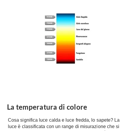
Forni
Faretti
Cappe
Applique
Lavastoviglie
Plafoniere
Lavatrici
Asciugatrici
Riscaldamento
Piccoli
Caminetti
Elettrodomestici
Stufe
Casalinghi
Radiatori
Moka
Caldaie
Bicchieri
Riscaldamento
pavimento
Utensili cucina
Stube
Soggiorno
La temperatura di colore
Climatizzatori
Mobili Soggiorno
Climatizzatore
Cosa significa luce calda e luce fredda, lo sapete? La
Librerie
luce è classificata con un range di misurazione che si
Deumidificatori
Vetrine