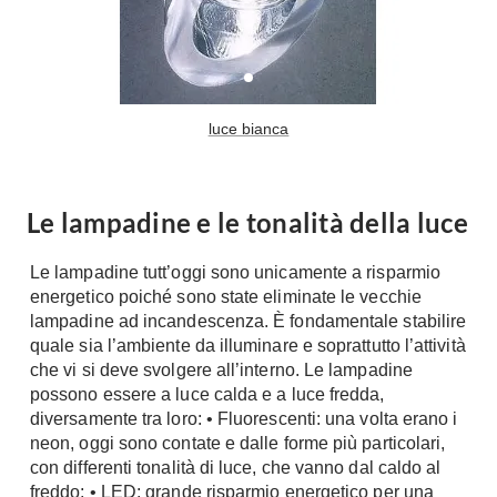
Tavoli
Stiro
Sedie
Aspirapolvere
Tavolini
Lavapavimenti
Tappeti
luce bianca
Progetti
Oggettistica
Complementi arredo
Ristrutturazione
Progetto
Le lampadine e le tonalità della luce
Notte
Norme
Camere Matrimoniali
Il Verde
Le lampadine tutt’oggi sono unicamente a risparmio
Letti
energetico poiché sono state eliminate le vecchie
Restauri
lampadine ad incandescenza. È fondamentale stabilire
Comodino
Impianti
quale sia l’ambiente da illuminare e soprattutto l’attività
Camere Classiche
che vi si deve svolgere all’interno. Le lampadine
Hi-Fi
Lenzuola
possono essere a luce calda e a luce fredda,
diversamente tra loro: • Fluorescenti: una volta erano i
Piumini
Televisori
neon, oggi sono contate e dalle forme più particolari,
Letti Contenitore
Hi-Fi
con differenti tonalità di luce, che vanno dal caldo al
Letti a Scomparsa
Home-Theatre
freddo; • LED: grande risparmio energetico per una