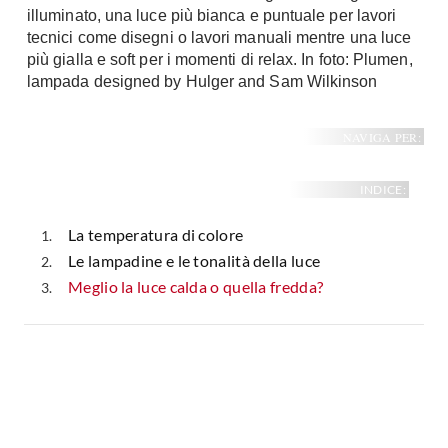
illuminato, una luce più bianca e puntuale per lavori
Fai da te in giardino
Giardino
tecnici come disegni o lavori manuali mentre una luce
Il fai da te in bagno
più gialla e soft per i momenti di relax. In foto: Plumen,
Arredo giardino
Casa fai da te
lampada designed by Hulger and Sam Wilkinson
Tende da sole
Bricolage
Gazebo
NAVIGA PER:
INDICE:
La temperatura di colore
Le lampadine e le tonalità della luce
Meglio la luce calda o quella fredda?