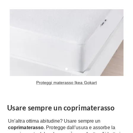
Tavoli
Stiro
Sedie
Aspirapolvere
Tavolini
Lavapavimenti
Tappeti
Progetti
Oggettistica
Complementi arredo
Ristrutturazione
Progetto
Notte
Norme
Camere Matrimoniali
Il Verde
Letti
Restauri
Proteggi materasso Ikea Gokart
Comodino
Impianti
Camere Classiche
Hi-Fi
Lenzuola
Usare sempre un coprimaterasso
Piumini
Televisori
Un’altra ottima abitudine? Usare sempre un
Letti Contenitore
Hi-Fi
coprimaterasso
. Protegge dall’usura e assorbe la
Letti a Scomparsa
Home-Theatre