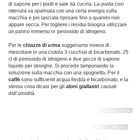
di sapone per i piatti e sale da cucina. La pasta così
ottenuta va spalmata con una certa energia sulla
macchia e poi lasciata riposare fino a quando non
appare secca. Per togliere i residui bisogna utilizzare
un panno immerso in perossido di idrogeno.
Per le
chiazze di urina
suggeriamo invece di
mescolare in una ciotola 3 cucchiai di bicarbonato, 25
cl di perossido di idrogeno e due gocce di sapone
liquido per stoviglie. Si procede tamponando la
soluzione sulla macchia con una spugnetta. Per il
caffè
sono sufficienti acqua fredda e bicarbonato, e la
stessa cosa dicasi per gli
aloni giallastri
causati
dall’umidità.
NAVIGA PER:
INDICE: