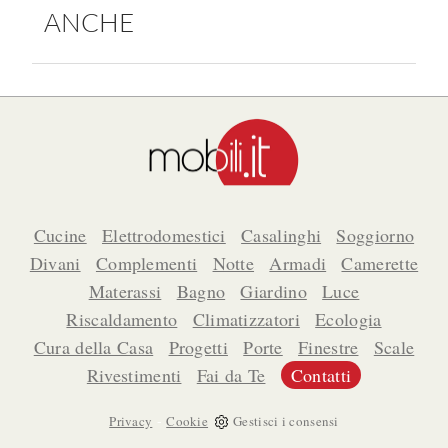
ANCHE
Cucine
Elettrodomestici
Casalinghi
Soggiorno
Divani
Complementi
Notte
Armadi
Camerette
Materassi
Bagno
Giardino
Luce
Riscaldamento
Climatizzatori
Ecologia
Cura della Casa
Progetti
Porte
Finestre
Scale
Rivestimenti
Fai da Te
Contatti
-
Privacy
Cookie
Gestisci i consensi