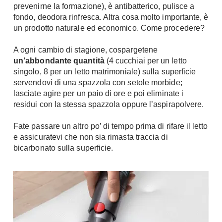
prevenirne la formazione), è antibatterico, pulisce a
Fai da te in giardino
Giardino
fondo, deodora rinfresca. Altra cosa molto importante, è
Il fai da te in bagno
un prodotto naturale ed economico. Come procedere?
Arredo giardino
Casa fai da te
Tende da sole
A ogni cambio di stagione, cospargetene
Bricolage
un’abbondante quantità
Gazebo
(4 cucchiai per un letto
singolo, 8 per un letto matrimoniale) sulla superficie
servendovi di una spazzola con setole morbide;
lasciate agire per un paio di ore e poi eliminate i
residui con la stessa spazzola oppure l’aspirapolvere.
Fate passare un altro po’ di tempo prima di rifare il letto
e assicuratevi che non sia rimasta traccia di
bicarbonato sulla superficie.