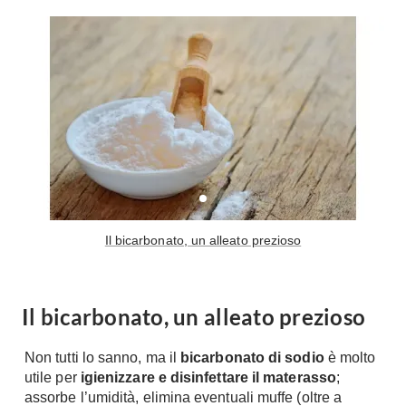
A Chiocciola
Materassi
Scale Interni
Lattice
Ringhiere
Memory Foam
Rivestimenti
Reti Letto
Cuscini
Ceramica
Consigli materassi
Cotto
Resina
Bagno
Parquet
Arredo Bagno
Il bicarbonato, un alleato prezioso
Gres
Sanitari
Laminato
Cabine Doccia
Moquette
Il bicarbonato, un alleato prezioso
Idromassaggio
Carta da parati
Accessori Bagno
Pavimenti esterni
Non tutti lo sanno, ma il
bicarbonato di sodio
è molto
Rubinetteria
utile per
igienizzare e disinfettare il materasso
;
Fai da Te
Vasche da Bagno
assorbe l’umidità, elimina eventuali muffe (oltre a