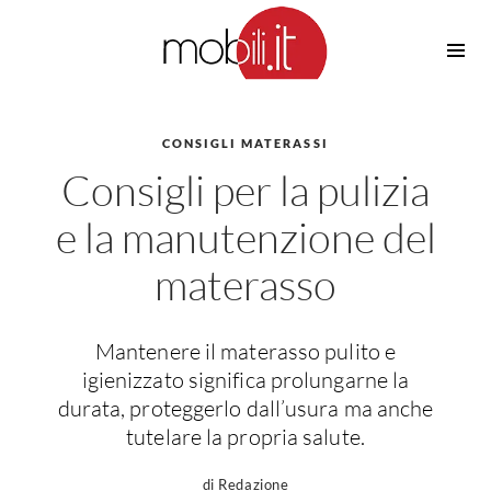
Cucine
Barbecue
Piscine
CONSIGLI MATERASSI
Cucine Design
Consigli per la pulizia
Irrigazione
Cucine Moderne
Casette in Legno
Cucine Classiche
e la manutenzione del
Amaca
Cucine Country
materasso
Ombrelloni
Cucine Monoblocco
Pergole
Consigli Cucine
Giardinaggio
Attrezzature Interne
Mantenere il materasso pulito e
Piante
igienizzato significa prolungarne la
Elettrodomestici
durata, proteggerlo dall’usura ma anche
Luce
Frigoriferi
tutelare la propria salute.
Lampade
Piani cottura
di Redazione
Lampadari