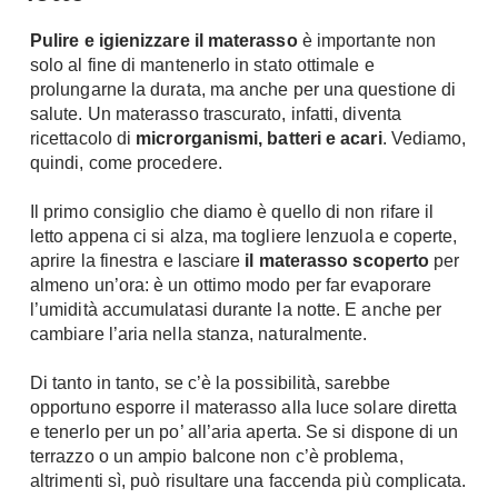
Chiller
Pareti Attrezzate
Pulire e igienizzare il materasso
è importante non
Pompe di calore
Porta Tv
solo al fine di mantenerlo in stato ottimale e
prolungarne la durata, ma anche per una questione di
Ecologia
Contatti
salute. Un materasso trascurato, infatti, diventa
ricettacolo di
microrganismi, batteri e acari
. Vediamo,
Geotermia
Divani
quindi, come procedere.
Case in Legno
Divani moderni
Case Prefabbricate
Il primo consiglio che diamo è quello di non rifare il
Divani classici
letto appena ci si alza, ma togliere lenzuola e coperte,
Fotovoltaico
Poltrone
aprire la finestra e lasciare
il materasso scoperto
per
Riciclo
almeno un’ora: è un ottimo modo per far evaporare
Poltroncine
Energie Rinnovabili
l’umidità accumulatasi durante la notte. E anche per
Divanoletto
cambiare l’aria nella stanza, naturalmente.
Bioedilizia
Chaise Longue
Teleriscaldamento
Di tanto in tanto, se c’è la possibilità, sarebbe
Divani Angolo
opportuno esporre il materasso alla luce solare diretta
Cura della casa
Divani in Pelle
e tenerlo per un po’ all’aria aperta. Se si dispone di un
Pulizia
terrazzo o un ampio balcone non c’è problema,
Complementi
altrimenti sì, può risultare una faccenda più complicata.
Detergenti