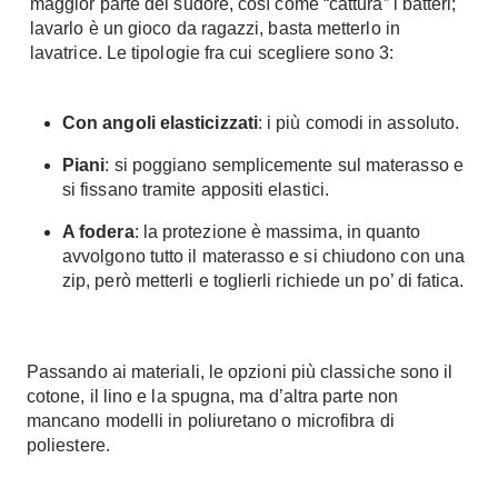
maggior parte del sudore, così come “cattura” i batteri;
Console
lavarlo è un gioco da ragazzi, basta metterlo in
Armadi
lavatrice. Le tipologie fra cui scegliere sono 3:
Porte
Armadio ante Battenti
Armadi ante
Blindate
Con angoli elasticizzati
: i più comodi in assoluto.
Scorrevoli
Porte Interne
Cabine Armadio
Piani
: si poggiano semplicemente sul materasso e
Porte Scorrevoli
si fissano tramite appositi elastici.
Armadi su misura
Portoni
Armadi Angolo
A fodera
: la protezione è massima, in quanto
Maniglie
avvolgono tutto il materasso e si chiudono con una
I consigli sugli armadi
zip, però metterli e toglierli richiede un po’ di fatica.
Finestre
Camerette
Finestre Pvc
Camerette Ragazzi
Finestre Alluminio
Passando ai
materiali
, le opzioni più classiche sono il
Camerette Bambini
Finestre Legno
cotone, il lino e la spugna, ma d’altra parte non
Letti a Castello
mancano modelli in poliuretano o microfibra di
Persiane
poliestere.
Per Neonati
Scale
Lettini