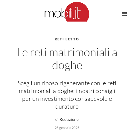
Cucine
Barbecue
Piscine
RETI LETTO
Cucine Design
Le reti matrimoniali a
Irrigazione
Cucine Moderne
Casette in Legno
Cucine Classiche
doghe
Amaca
Cucine Country
Ombrelloni
Cucine Monoblocco
Scegli un riposo rigenerante con le reti
Pergole
Consigli Cucine
matrimoniali a doghe: i nostri consigli
Giardinaggio
Attrezzature Interne
per un investimento consapevole e
Piante
duraturo
Elettrodomestici
Luce
Frigoriferi
di Redazione
Lampade
Piani cottura
23 gennaio 2025
Lampadari