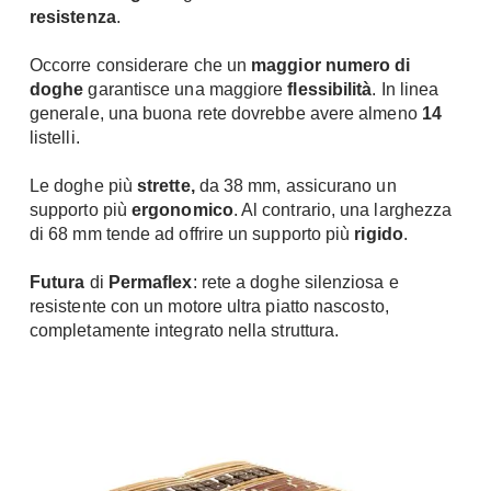
resistenza
.
Fai da te in giardino
Giardino
Il fai da te in bagno
Occorre considerare che un
maggior numero di
Arredo giardino
Casa fai da te
doghe
garantisce una maggiore
flessibilità
. In linea
Tende da sole
generale, una buona rete dovrebbe avere almeno
14
Bricolage
Gazebo
listelli.
Le doghe più
strette,
da 38 mm, assicurano un
supporto più
ergonomico
. Al contrario, una larghezza
di 68 mm tende ad offrire un supporto più
rigido
.
Futura
di
Permaflex
: rete a doghe silenziosa e
resistente con un motore ultra piatto nascosto,
completamente integrato nella struttura.