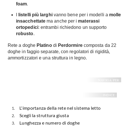
foam
.
I
listelli più larghi
vanno bene per i modelli a
molle
insacchettate
ma anche per i
materassi
ortopedici
: entrambi richiedono un supporto
robusto
.
Rete a doghe
Platino
di
Perdormire
composta da 22
doghe in faggio separate, con regolatori di rigidità,
ammortizzatori e una struttura in legno.
NAVIGA PER:
INDICE:
L'importanza della rete nel sistema letto
Scegli la struttura giusta
Lunghezza e numero di doghe