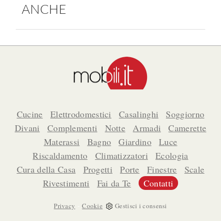
ANCHE
Cucine
Elettrodomestici
Casalinghi
Soggiorno
Divani
Complementi
Notte
Armadi
Camerette
Materassi
Bagno
Giardino
Luce
Riscaldamento
Climatizzatori
Ecologia
Cura della Casa
Progetti
Porte
Finestre
Scale
Rivestimenti
Fai da Te
Contatti
-
Privacy
Cookie
Gestisci i consensi