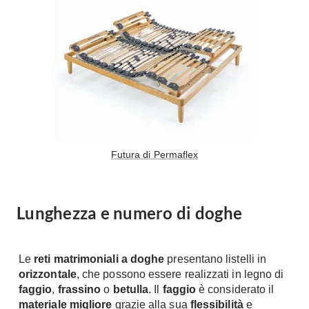
A Chiocciola
Materassi
Scale Interni
Lattice
Ringhiere
Memory Foam
Rivestimenti
Reti Letto
Cuscini
Ceramica
Consigli materassi
Cotto
Resina
Bagno
Futura di Permaflex
Parquet
Arredo Bagno
Gres
Sanitari
Laminato
Lunghezza e numero di doghe
Cabine Doccia
Moquette
Idromassaggio
Carta da parati
Accessori Bagno
Le
reti matrimoniali a doghe
presentano listelli in
Pavimenti esterni
orizzontale
, che
possono essere realizzati in legno di
Rubinetteria
faggio
,
frassino
o
betulla
. Il
faggio
è considerato il
Fai da Te
Vasche da Bagno
materiale migliore
grazie alla sua
flessibilità
e