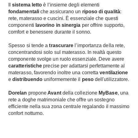
Il
sistema letto
è l’insieme degli elementi
Chiller
Pareti Attrezzate
fondamentali
che assicurano un
riposo di qualità
:
Pompe di calore
Porta Tv
rete, materasso e cuscini. È essenziale che questi
componenti
lavorino in sinergia
per offrire supporto,
Ecologia
Contatti
comfort e benessere durante il sonno.
Geotermia
Divani
Spesso si tende a
trascurare
l’importanza della rete,
Case in Legno
concentrandosi solo sul materasso. In realtà questo
Divani moderni
Case Prefabbricate
componente svolge un ruolo essenziale. Deve avere
Divani classici
caratteristiche
precise per adattarsi perfettamente al
Fotovoltaico
Poltrone
materasso, favorendo inoltre una corretta
ventilazione
Riciclo
e
distribuendo
uniformemente il
peso
dell'utilizzatore.
Poltroncine
Energie Rinnovabili
Divanoletto
Bioedilizia
Dorelan
propone
Avant
della collezione
MyBase
, una
Chaise Longue
rete a doghe matrimoniale che offre un sostegno
Teleriscaldamento
efficiente nella sua zona centrale regalando il massimo
Divani Angolo
confort notturno.
Cura della casa
Divani in Pelle
Pulizia
Complementi
Detergenti