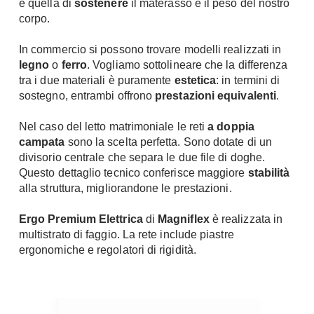
è quella di
sostenere
il materasso e il peso del nostro
Console
corpo.
Armadi
Porte
Armadio ante Battenti
In commercio si possono trovare modelli realizzati in
legno
o
ferro
. Vogliamo sottolineare che la differenza
Armadi ante
Blindate
tra i due materiali è puramente
estetica
: in termini di
Scorrevoli
Porte Interne
sostegno, entrambi offrono
prestazioni equivalenti
.
Cabine Armadio
Porte Scorrevoli
Armadi su misura
Nel caso del letto matrimoniale le reti
a doppia
Portoni
campata
sono la scelta perfetta. Sono dotate di un
Armadi Angolo
Maniglie
divisorio centrale che separa le due file di doghe.
I consigli sugli armadi
Questo dettaglio tecnico conferisce maggiore
stabilità
Finestre
alla struttura, migliorandone le prestazioni.
Camerette
Finestre Pvc
Ergo Premium Elettrica
di
Magniflex
è realizzata in
Camerette Ragazzi
Finestre Alluminio
multistrato di faggio. La rete include piastre
Camerette Bambini
Finestre Legno
ergonomiche e regolatori di rigidità.
Letti a Castello
Persiane
Per Neonati
Scale
Lettini