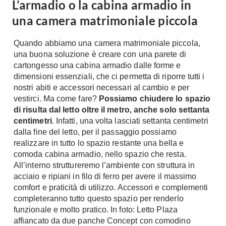
L’armadio o la cabina armadio in
A Chiocciola
Materassi
una camera matrimoniale piccola
Scale Interni
Lattice
Ringhiere
Quando abbiamo una camera matrimoniale piccola,
Memory Foam
una buona soluzione è creare con una parete di
Rivestimenti
Reti Letto
cartongesso una cabina armadio dalle forme e
Cuscini
dimensioni essenziali, che ci permetta di riporre tutti i
Ceramica
nostri abiti e accessori necessari al cambio e per
Consigli materassi
Cotto
vestirci. Ma come fare?
Possiamo chiudere lo spazio
Resina
di risulta dal letto oltre il metro, anche solo settanta
Bagno
centimetri
. Infatti, una volta lasciati settanta centimetri
Parquet
Arredo Bagno
dalla fine del letto, per il passaggio possiamo
Gres
realizzare in tutto lo spazio restante una bella e
Sanitari
Laminato
comoda cabina armadio, nello spazio che resta.
Cabine Doccia
All’interno struttureremo l’ambiente con struttura in
Moquette
Idromassaggio
acciaio e ripiani in filo di ferro per avere il massimo
Carta da parati
comfort e praticità di utilizzo. Accessori e complementi
Accessori Bagno
Pavimenti esterni
completeranno tutto questo spazio per renderlo
Rubinetteria
funzionale e molto pratico. In foto: Letto Plaza
Fai da Te
Vasche da Bagno
affiancato da due panche Concept con comodino