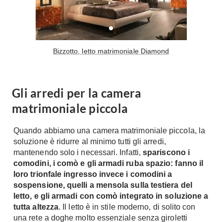
Tavoli
Stiro
Sedie
Aspirapolvere
Tavolini
Lavapavimenti
Tappeti
Bizzotto, letto matrimoniale Diamond
Progetti
Oggettistica
Complementi arredo
Ristrutturazione
Gli arredi per la camera
Progetto
Notte
matrimoniale piccola
Norme
Camere Matrimoniali
Il Verde
Letti
Quando abbiamo una camera matrimoniale piccola, la
Restauri
soluzione è ridurre al minimo tutti gli arredi,
Comodino
Impianti
mantenendo solo i necessari. Infatti,
spariscono i
Camere Classiche
comodini, i comò e gli armadi ruba spazio: fanno il
Hi-Fi
Lenzuola
loro trionfale ingresso invece i comodini a
sospensione, quelli a mensola sulla testiera del
Piumini
Televisori
letto, e gli armadi con comò integrato in soluzione a
Letti Contenitore
Hi-Fi
tutta altezza
. Il letto è in stile moderno, di solito con
Letti a Scomparsa
una rete a doghe molto essenziale senza giroletti
Home-Theatre