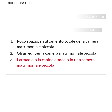
monocassetto
Fai da te in giardino
Giardino
Il fai da te in bagno
Arredo giardino
NAVIGA PER:
Casa fai da te
Tende da sole
Bricolage
INDICE:
Gazebo
Poco spazio, sfruttamento totale della camera
matrimoniale piccola
Gli arredi per la camera matrimoniale piccola
L’armadio o la cabina armadio in una camera
matrimoniale piccola