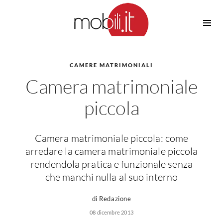
Cucine
Barbecue
Piscine
CAMERE MATRIMONIALI
Cucine Design
Camera matrimoniale
Irrigazione
Cucine Moderne
Casette in Legno
Cucine Classiche
piccola
Amaca
Cucine Country
Ombrelloni
Cucine Monoblocco
Camera matrimoniale piccola: come
Pergole
Consigli Cucine
arredare la camera matrimoniale piccola
Giardinaggio
Attrezzature Interne
rendendola pratica e funzionale senza
Piante
che manchi nulla al suo interno
Elettrodomestici
Luce
Frigoriferi
di Redazione
Lampade
Piani cottura
08 dicembre 2013
Lampadari