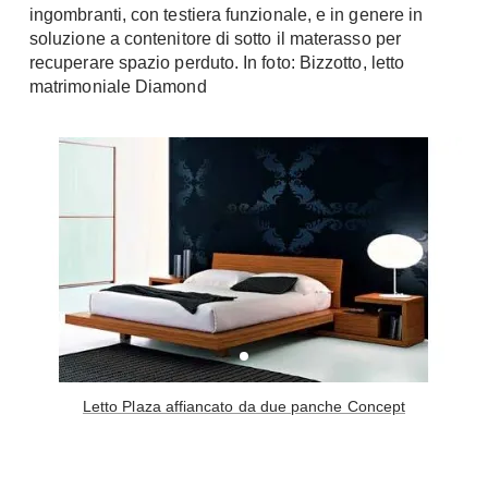
ingombranti, con testiera funzionale, e in genere in
Console
Armadi
soluzione a contenitore di sotto il materasso per
recuperare spazio perduto. In foto: Bizzotto, letto
Porte
Armadio ante Battenti
matrimoniale Diamond
Armadi ante
Blindate
Scorrevoli
Porte Interne
Cabine Armadio
Porte Scorrevoli
Armadi su misura
Portoni
Armadi Angolo
Maniglie
I consigli sugli armadi
Finestre
Camerette
Finestre Pvc
Camerette Ragazzi
Finestre Alluminio
Camerette Bambini
Finestre Legno
Letti a Castello
Letto Plaza affiancato da due panche Concept
Persiane
Per Neonati
Scale
Lettini