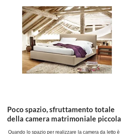
Forni
Faretti
Cappe
Applique
Lavastoviglie
Plafoniere
Lavatrici
Asciugatrici
Riscaldamento
Piccoli
Caminetti
Elettrodomestici
Stufe
Casalinghi
Radiatori
Moka
Caldaie
Bicchieri
Riscaldamento
pavimento
Utensili cucina
Stube
Soggiorno
Poco spazio, sfruttamento totale
Climatizzatori
Mobili Soggiorno
della camera matrimoniale piccola
Climatizzatore
Librerie
Deumidificatori
Quando lo spazio per realizzare la camera da letto è
Vetrine