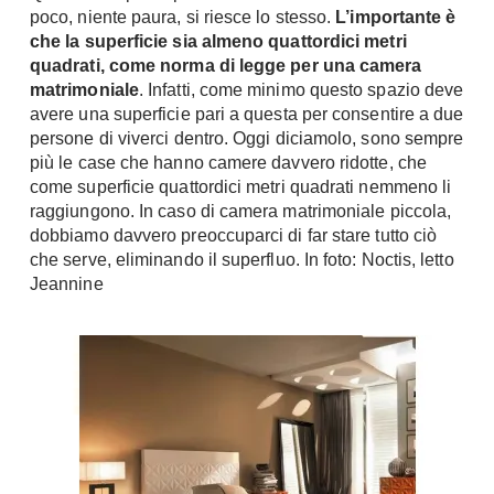
poco, niente paura, si riesce lo stesso.
L’importante è
Chiller
Pareti Attrezzate
che la superficie sia almeno quattordici metri
Pompe di calore
Porta Tv
quadrati, come norma di legge per una camera
matrimoniale
. Infatti, come minimo questo spazio deve
Ecologia
Contatti
avere una superficie pari a questa per consentire a due
persone di viverci dentro. Oggi diciamolo, sono sempre
Geotermia
Divani
più le case che hanno camere davvero ridotte, che
Case in Legno
come superficie quattordici metri quadrati nemmeno li
Divani moderni
Case Prefabbricate
raggiungono. In caso di camera matrimoniale piccola,
Divani classici
dobbiamo davvero preoccuparci di far stare tutto ciò
Fotovoltaico
Poltrone
che serve, eliminando il superfluo. In foto: Noctis, letto
Riciclo
Jeannine
Poltroncine
Energie Rinnovabili
Divanoletto
Bioedilizia
Chaise Longue
Teleriscaldamento
Divani Angolo
Cura della casa
Divani in Pelle
Pulizia
Complementi
Detergenti