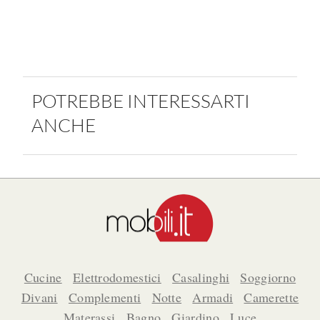
POTREBBE INTERESSARTI
ANCHE
Cucine
Elettrodomestici
Casalinghi
Soggiorno
Divani
Complementi
Notte
Armadi
Camerette
Materassi
Bagno
Giardino
Luce