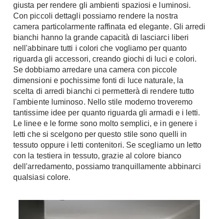
giusta per rendere gli ambienti spaziosi e luminosi.
Chiller
Pareti Attrezzate
Con piccoli dettagli possiamo rendere la nostra
Pompe di calore
Porta Tv
camera particolarmente raffinata ed elegante. Gli arredi
bianchi hanno la grande capacità di lasciarci liberi
Ecologia
Contatti
nell'abbinare tutti i colori che vogliamo per quanto
riguarda gli accessori, creando giochi di luci e colori.
Geotermia
Divani
Se dobbiamo arredare una camera con piccole
Case in Legno
dimensioni e pochissime fonti di luce naturale, la
Divani moderni
Case Prefabbricate
scelta di arredi bianchi ci permetterà di rendere tutto
Divani classici
l'ambiente luminoso. Nello stile moderno troveremo
Fotovoltaico
tantissime idee per quanto riguarda gli armadi e i letti.
Poltrone
Riciclo
Le linee e le forme sono molto semplici, e in genere i
Poltroncine
Energie Rinnovabili
letti che si scelgono per questo stile sono quelli in
Divanoletto
tessuto oppure i letti contenitori. Se scegliamo un letto
Bioedilizia
con la testiera in tessuto, grazie al colore bianco
Chaise Longue
Teleriscaldamento
dell'arredamento, possiamo tranquillamente abbinarci
Divani Angolo
qualsiasi colore.
Cura della casa
Divani in Pelle
Pulizia
Complementi
Detergenti