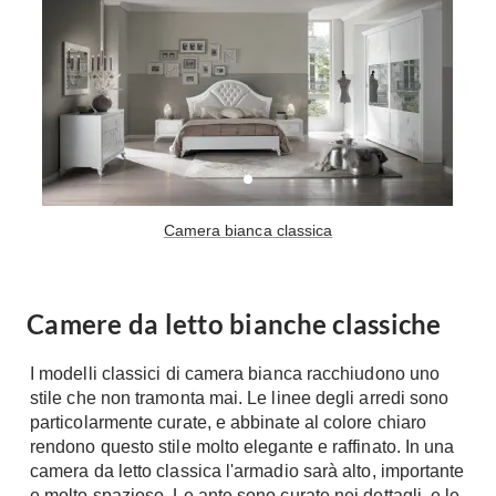
Tavoli
Stiro
Sedie
Aspirapolvere
Tavolini
Lavapavimenti
Tappeti
Progetti
Oggettistica
Complementi arredo
Ristrutturazione
Progetto
Notte
Camera bianca classica
Norme
Camere Matrimoniali
Il Verde
Letti
Restauri
Camere da letto bianche classiche
Comodino
Impianti
Camere Classiche
I modelli classici di camera bianca racchiudono uno
Hi-Fi
Lenzuola
stile che non tramonta mai. Le linee degli arredi sono
Piumini
particolarmente curate, e abbinate al colore chiaro
Televisori
rendono questo stile molto elegante e raffinato. In una
Letti Contenitore
Hi-Fi
camera da letto classica l'armadio sarà alto, importante
Letti a Scomparsa
Home-Theatre
e molto spazioso. Le ante sono curate nei dettagli, e le