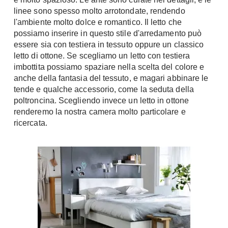
linee sono spesso molto arrotondate, rendendo
Console
Armadi
l'ambiente molto dolce e romantico. Il letto che
possiamo inserire in questo stile d'arredamento può
Porte
Armadio ante Battenti
essere sia con testiera in tessuto oppure un classico
Armadi ante
Blindate
letto di ottone. Se scegliamo un letto con testiera
Scorrevoli
Porte Interne
imbottita possiamo spaziare nella scelta del colore e
Cabine Armadio
anche della fantasia del tessuto, e magari abbinare le
Porte Scorrevoli
tende e qualche accessorio, come la seduta della
Armadi su misura
Portoni
poltroncina. Scegliendo invece un letto in ottone
Armadi Angolo
Maniglie
renderemo la nostra camera molto particolare e
I consigli sugli armadi
ricercata.
Finestre
Camerette
Finestre Pvc
Camerette Ragazzi
Finestre Alluminio
Camerette Bambini
Finestre Legno
Letti a Castello
Persiane
Per Neonati
Scale
Lettini