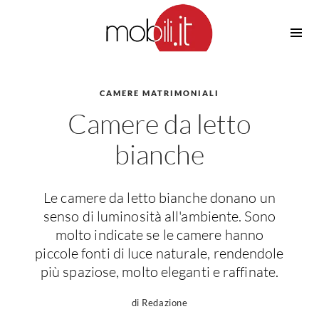
Cucine
Barbecue
Piscine
CAMERE MATRIMONIALI
Cucine Design
Camere da letto
Irrigazione
Cucine Moderne
Casette in Legno
Cucine Classiche
bianche
Amaca
Cucine Country
Ombrelloni
Cucine Monoblocco
Le camere da letto bianche donano un
Pergole
Consigli Cucine
senso di luminosità all'ambiente. Sono
Giardinaggio
Attrezzature Interne
molto indicate se le camere hanno
Piante
piccole fonti di luce naturale, rendendole
Elettrodomestici
più spaziose, molto eleganti e raffinate.
Luce
Frigoriferi
Lampade
Piani cottura
di Redazione
Lampadari