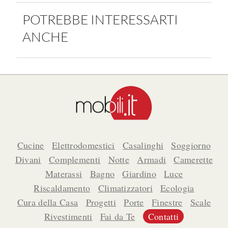
POTREBBE INTERESSARTI
ANCHE
Cucine
Elettrodomestici
Casalinghi
Soggiorno
Divani
Complementi
Notte
Armadi
Camerette
Materassi
Bagno
Giardino
Luce
Riscaldamento
Climatizzatori
Ecologia
Cura della Casa
Progetti
Porte
Finestre
Scale
Rivestimenti
Fai da Te
Contatti