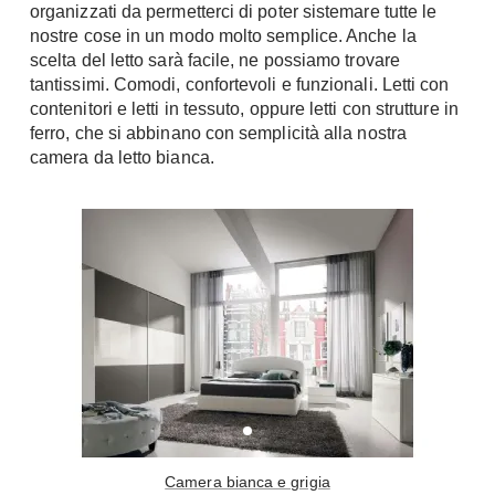
organizzati da permetterci di poter sistemare tutte le
Fai da te in giardino
Giardino
nostre cose in un modo molto semplice. Anche la
Il fai da te in bagno
scelta del letto sarà facile, ne possiamo trovare
Arredo giardino
tantissimi. Comodi, confortevoli e funzionali. Letti con
Casa fai da te
Tende da sole
contenitori e letti in tessuto, oppure letti con strutture in
Bricolage
ferro, che si abbinano con semplicità alla nostra
Gazebo
camera da letto bianca.
Camera bianca e grigia