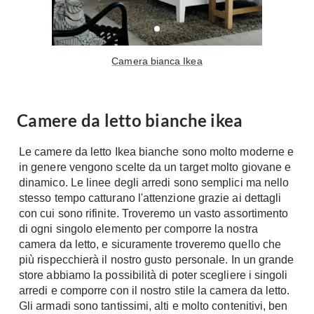
A Chiocciola
Materassi
Scale Interni
Lattice
Ringhiere
Camera bianca Ikea
Memory Foam
Rivestimenti
Reti Letto
Cuscini
Ceramica
Camere da letto bianche ikea
Consigli materassi
Cotto
Resina
Le camere da letto Ikea bianche sono molto moderne e
Bagno
in genere vengono scelte da un target molto giovane e
Parquet
Arredo Bagno
dinamico. Le linee degli arredi sono semplici ma nello
Gres
stesso tempo catturano l'attenzione grazie ai dettagli
Sanitari
Laminato
con cui sono rifinite. Troveremo un vasto assortimento
Cabine Doccia
di ogni singolo elemento per comporre la nostra
Moquette
Idromassaggio
camera da letto, e sicuramente troveremo quello che
Carta da parati
più rispecchierà il nostro gusto personale. In un grande
Accessori Bagno
Pavimenti esterni
store abbiamo la possibilità di poter scegliere i singoli
Rubinetteria
arredi e comporre con il nostro stile la camera da letto.
Fai da Te
Vasche da Bagno
Gli armadi sono tantissimi, alti e molto contenitivi, ben