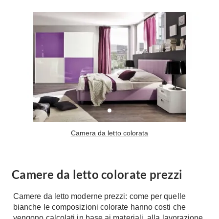
A Chiocciola
Materassi
Scale Interni
Lattice
Ringhiere
Memory Foam
Rivestimenti
Reti Letto
Cuscini
Ceramica
Consigli materassi
Cotto
Resina
Bagno
Parquet
Arredo Bagno
Gres
Camera da letto colorata
Sanitari
Laminato
Cabine Doccia
Moquette
Idromassaggio
Camere da letto colorate prezzi
Carta da parati
Accessori Bagno
Pavimenti esterni
Camere da letto moderne prezzi: come per quelle
Rubinetteria
bianche le composizioni colorate hanno costi che
Fai da Te
Vasche da Bagno
vengono calcolati in base ai materiali, alla lavorazione