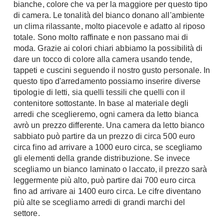
bianche, colore che va per la maggiore per questo tipo
Console
di camera. Le tonalità del bianco donano all'ambiente
Armadi
un clima rilassante, molto piacevole e adatto al riposo
Porte
Armadio ante Battenti
totale. Sono molto raffinate e non passano mai di
moda. Grazie ai colori chiari abbiamo la possibilità di
Armadi ante
Blindate
dare un tocco di colore alla camera usando tende,
Scorrevoli
Porte Interne
tappeti e cuscini seguendo il nostro gusto personale. In
Cabine Armadio
Porte Scorrevoli
questo tipo d'arredamento possiamo inserire diverse
Armadi su misura
tipologie di letti, sia quelli tessili che quelli con il
Portoni
Armadi Angolo
contenitore sottostante. In base al materiale degli
Maniglie
arredi che sceglieremo, ogni camera da letto bianca
I consigli sugli armadi
avrò un prezzo differente. Una camera da letto bianco
Finestre
sabbiato può partire da un prezzo di circa 500 euro
Camerette
circa fino ad arrivare a 1000 euro circa, se scegliamo
Finestre Pvc
Camerette Ragazzi
gli elementi della grande distribuzione. Se invece
Finestre Alluminio
scegliamo un bianco laminato o laccato, il prezzo sarà
Camerette Bambini
Finestre Legno
leggermente più alto, può partire dai 700 euro circa
Letti a Castello
fino ad arrivare ai 1400 euro circa. Le cifre diventano
Persiane
Per Neonati
più alte se scegliamo arredi di grandi marchi del
settore.
Scale
Lettini