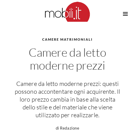
Cucine
Barbecue
Piscine
CAMERE MATRIMONIALI
Cucine Design
Camere da letto
Irrigazione
Cucine Moderne
Casette in Legno
Cucine Classiche
moderne prezzi
Amaca
Cucine Country
Ombrelloni
Cucine Monoblocco
Camere da letto moderne prezzi: questi
Pergole
Consigli Cucine
possono accontentare ogni acquirente. Il
Giardinaggio
Attrezzature Interne
loro prezzo cambia in base alla scelta
Piante
dello stile e del materiale che viene
Elettrodomestici
utilizzato per realizzarle.
Luce
Frigoriferi
Lampade
Piani cottura
di Redazione
Lampadari