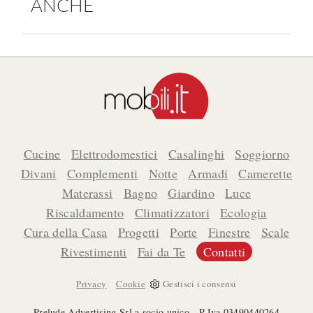
ANCHE
Cucine
Elettrodomestici
Casalinghi
Soggiorno
Divani
Complementi
Notte
Armadi
Camerette
Materassi
Bagno
Giardino
Luce
Riscaldamento
Climatizzatori
Ecologia
Cura della Casa
Progetti
Porte
Finestre
Scale
Rivestimenti
Fai da Te
Contatti
-
Privacy
Cookie
Gestisci i consensi
Prelude Advertising Srl a socio unico - P.Iva 03490440264