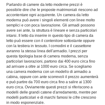
Chiller
Parlando di camere da letto moderne prezzi è
Pareti Attrezzate
possibile dire che le proposte matrimoniali riescono ad
Pompe di calore
Porta Tv
accontentare ogni acquirente. Un camera da letto
moderna può avere i singoli elementi con linee molto
Ecologia
Contatti
semplici e con poca lavorazione. Gli armadi possono
Geotermia
avere sei ante, la struttura è lineare e senza particolari
Divani
intarsi. Il letto da inserire in questo tipo di camera da
Case in Legno
letto può essere con il contenitore sottostante oppure
Divani moderni
Case Prefabbricate
con la testiera in tessuto. I comodini e il cassettone
Divani classici
Fotovoltaico
avranno la stessa linea dell'armadio. I prezzi per
Poltrone
questa tipologia base di camera moderna, senza
Riciclo
Poltroncine
particolari lavorazioni, partono dai 400 euro circa fino
Energie Rinnovabili
ad arrivare a oltre ai 1000 euro circa. Se scegliamo
Divanoletto
Bioedilizia
una camera moderna con un modello di armadio a
Chaise Longue
cabina, oppure con ante scorrevoli il prezzo aumenterà
Teleriscaldamento
Divani Angolo
e può partire da 700 euro circa fino a salire ai 1300
euro circa. Ovviamente questi prezzi si riferiscono a
Cura della casa
Divani in Pelle
modelli delle grandi catene d'arredamento, mentre per
Pulizia
modelli particolari e di marchi famosi le cifre crescono
Complementi
in modo esponenziale.
Detergenti