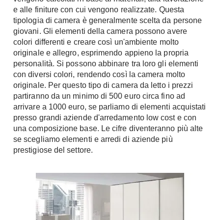
Fai da te in giardino
e alle finiture con cui vengono realizzate. Questa
Giardino
tipologia di camera è generalmente scelta da persone
Il fai da te in bagno
giovani. Gli elementi della camera possono avere
Arredo giardino
Casa fai da te
colori differenti e creare così un'ambiente molto
Tende da sole
Bricolage
originale e allegro, esprimendo appieno la propria
Gazebo
personalità. Si possono abbinare tra loro gli elementi
con diversi colori, rendendo così la camera molto
originale. Per questo tipo di camera da letto i prezzi
partiranno da un minimo di 500 euro circa fino ad
arrivare a 1000 euro, se parliamo di elementi acquistati
presso grandi aziende d'arredamento low cost e con
una composizione base. Le cifre diventeranno più alte
se scegliamo elementi e arredi di aziende più
prestigiose del settore.