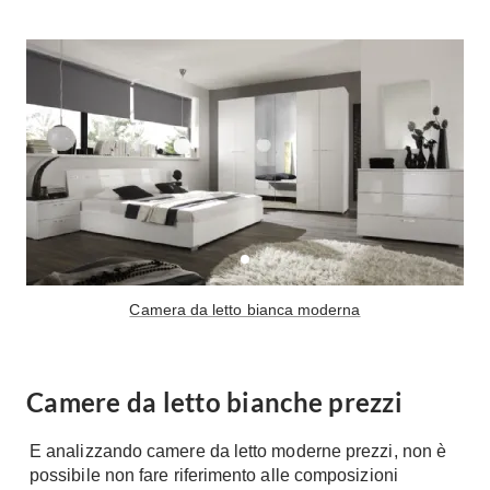
Tavoli
Stiro
Sedie
Aspirapolvere
Tavolini
Lavapavimenti
Tappeti
Progetti
Oggettistica
Complementi arredo
Ristrutturazione
Progetto
Notte
Norme
Camere Matrimoniali
Il Verde
Letti
Restauri
Camera da letto bianca moderna
Comodino
Impianti
Camere Classiche
Hi-Fi
Lenzuola
Camere da letto bianche prezzi
Piumini
Televisori
Letti Contenitore
Hi-Fi
E analizzando camere da letto moderne prezzi, non è
possibile non fare riferimento alle composizioni
Letti a Scomparsa
Home-Theatre