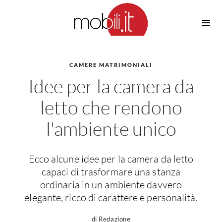
Cucine
Barbecue
Piscine
CAMERE MATRIMONIALI
Cucine Design
Idee per la camera da
Irrigazione
Cucine Moderne
Casette in Legno
Cucine Classiche
letto che rendono
Amaca
Cucine Country
l'ambiente unico
Ombrelloni
Cucine Monoblocco
Pergole
Consigli Cucine
Giardinaggio
Attrezzature Interne
Ecco alcune idee per la camera da letto
Piante
capaci di trasformare una stanza
Elettrodomestici
ordinaria in un ambiente davvero
Luce
Frigoriferi
elegante, ricco di carattere e personalità.
Lampade
Piani cottura
di Redazione
Lampadari