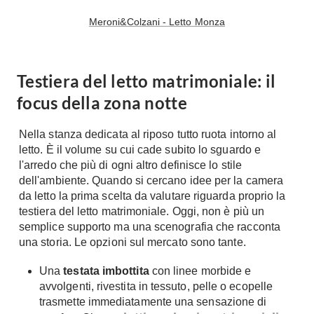
Tavoli
Stiro
Meroni&Colzani - Letto Monza
Sedie
Aspirapolvere
Tavolini
Lavapavimenti
Tappeti
Testiera del letto matrimoniale: il
Progetti
Oggettistica
focus della zona notte
Complementi arredo
Ristrutturazione
Progetto
Nella stanza dedicata al riposo tutto ruota intorno al
Notte
letto. È il volume su cui cade subito lo sguardo e
Norme
Camere Matrimoniali
l'arredo che più di ogni altro definisce lo stile
Il Verde
dell'ambiente. Quando si cercano idee per la camera
Letti
Restauri
da letto la prima scelta da valutare riguarda proprio la
Comodino
testiera del letto matrimoniale. Oggi, non è più un
Impianti
Camere Classiche
semplice supporto ma una scenografia che racconta
una storia. Le opzioni sul mercato sono tante.
Hi-Fi
Lenzuola
Piumini
Televisori
Una
testata imbottita
con linee morbide e
Letti Contenitore
avvolgenti, rivestita in tessuto, pelle o ecopelle
Hi-Fi
trasmette immediatamente una sensazione di
Letti a Scomparsa
Home-Theatre