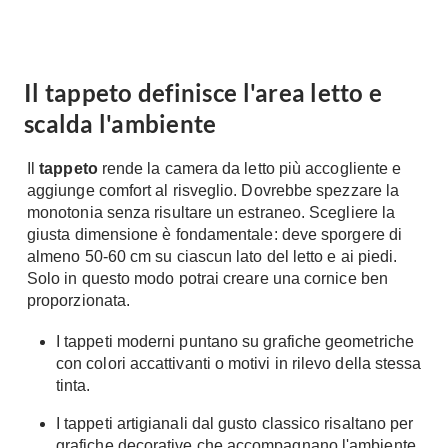
Fai da te in giardino
Giardino
Il fai da te in bagno
Arredo giardino
Casa fai da te
Il tappeto definisce l'area letto e
Tende da sole
Bricolage
scalda l'ambiente
Gazebo
Il
tappeto
rende la camera da letto più accogliente e
aggiunge comfort al risveglio. Dovrebbe spezzare la
monotonia senza risultare un estraneo. Scegliere la
giusta dimensione è fondamentale: deve sporgere di
almeno 50-60 cm su ciascun lato del letto e ai piedi.
Solo in questo modo potrai creare una cornice ben
proporzionata.
I tappeti moderni
puntano su grafiche geometriche
con colori accattivanti o motivi in rilevo della stessa
tinta.
I tappeti artigianali dal gusto
classico risaltano per
grafiche decorative che accompagnano l'ambiente