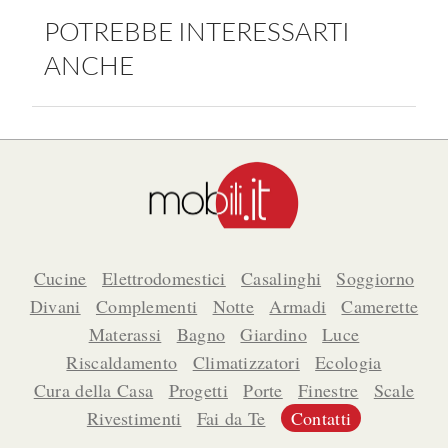
POTREBBE INTERESSARTI
ANCHE
Cucine
Elettrodomestici
Casalinghi
Soggiorno
Divani
Complementi
Notte
Armadi
Camerette
Materassi
Bagno
Giardino
Luce
Riscaldamento
Climatizzatori
Ecologia
Cura della Casa
Progetti
Porte
Finestre
Scale
Rivestimenti
Fai da Te
Contatti