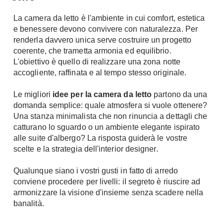
Chiller
Pareti Attrezzate
La camera da letto è l'ambiente in cui comfort, estetica
Pompe di calore
Porta Tv
e benessere devono convivere con naturalezza. Per
renderla davvero unica serve costruire un progetto
Ecologia
Contatti
coerente, che trametta armonia ed equilibrio.
L'obiettivo è quello di realizzare una zona notte
Geotermia
Divani
accogliente, raffinata e al tempo stesso originale.
Case in Legno
Divani moderni
Case Prefabbricate
Le migliori
idee per la camera da letto
partono da una
Divani classici
domanda semplice: quale atmosfera si vuole ottenere?
Fotovoltaico
Poltrone
Una stanza minimalista che non rinuncia a dettagli che
Riciclo
catturano lo sguardo o un ambiente elegante ispirato
Poltroncine
Energie Rinnovabili
alle suite d'albergo? La risposta guiderà le vostre
Divanoletto
scelte e la strategia dell'interior designer.
Bioedilizia
Chaise Longue
Teleriscaldamento
Qualunque siano i vostri gusti in fatto di arredo
Divani Angolo
conviene procedere per livelli: iI segreto è riuscire ad
Cura della casa
Divani in Pelle
armonizzare la visione d'insieme senza scadere nella
Pulizia
banalità.
Complementi
Detergenti