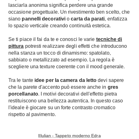
lasciarla anonima significa perdere una grande
A Chiocciola
Materassi
occasione progettuale. Un rivestimento ben scelto, che
Scale Interni
siano
pannelli decorativi
o
carta da parati
, enfatizza
Lattice
Ringhiere
lo spazio verticale creando continuità estetica.
Memory Foam
Rivestimenti
Reti Letto
Se ti piace il fai da te e conosci le varie
tecniche di
pittura
potresti realizzare degli effetti che introducono
Cuscini
Ceramica
nella stanza un tocco di dinamismo: spatolato,
Consigli materassi
Cotto
sabbiato o metallizzato ad esempio. La regola è
Resina
scegliere una texture coerente con il mood generale.
Bagno
Parquet
Tra le tante
Arredo Bagno
idee per la camera da letto
devi sapere
Gres
che la parete d'accento può essere anche in
gres
Sanitari
Laminato
porcellanato
.
I motivi decorativi dell'effetto pietra
Cabine Doccia
restituiscono una bellezza autentica. In questo caso
Moquette
Idromassaggio
l'ideale è giocare su un forte contrasto cromatico
Carta da parati
rispetto al pavimento.
Accessori Bagno
Pavimenti esterni
Rubinetteria
Fai da Te
Vasche da Bagno
Illulian - Tappeto moderno Edra