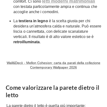
letti moderni matrimoniali
comfort. Ci sono
Console
con testata particolarmente ampia e continua che
Armadi
accoglie anche i comodini.
Porte
Armadio ante Battenti
La
testiera in legno
è la scelta giusta per chi
Armadi ante
Blindate
desidera un'atmosfera calda e naturale. Può essere
Scorrevoli
Porte Interne
liscia o cannettata, con delicate scanalature
Cabine Armadio
verticali. Il risultato è di alto valore estetico se è
Porte Scorrevoli
retroilluminata
.
Armadi su misura
Portoni
Armadi Angolo
Maniglie
I consigli sugli armadi
Finestre
Wall&Decò - Mellon Cohesion: carta da parati della collezione
Camerette
Contemporary Wallpaper 2026
Finestre Pvc
Camerette Ragazzi
Finestre Alluminio
Camerette Bambini
Finestre Legno
Come valorizzare la parete dietro il
Letti a Castello
Persiane
letto
Per Neonati
Scale
Lettini
La parete dietro il letto è quella più importante: