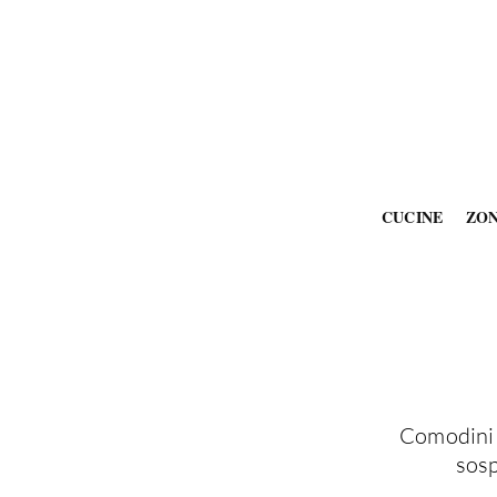
CUCINE
ZO
Comodini s
sosp