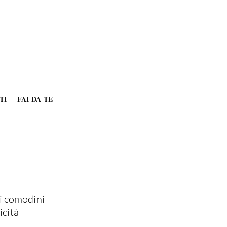
TI
FAI DA TE
ei comodini
icità