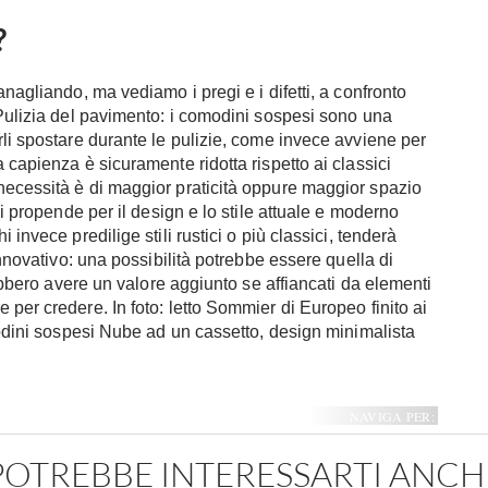
?
anagliando, ma vediamo i pregi e i difetti, a confronto
 Pulizia del pavimento: i comodini sospesi sono una
rli spostare durante le pulizie, come invece avviene per
 capienza è sicuramente ridotta rispetto ai classici
necessità è di maggior praticità oppure maggior spazio
hi propende per il design e lo stile attuale e moderno
invece predilige stili rustici o più classici, tenderà
innovativo: una possibilità potrebbe essere quella di
rebbero avere un valore aggiunto se affiancati da elementi
per credere. In foto: letto Sommier di Europeo finito ai
omodini sospesi Nube ad un cassetto, design minimalista
NAVIGA PER:
POTREBBE INTERESSARTI ANCH