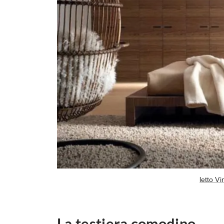
letto V
La testiera comodino