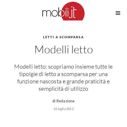
Cucine
Barbecue
Piscine
LETTI A SCOMPARSA
Cucine Design
Modelli letto
Irrigazione
Cucine Moderne
Casette in Legno
Cucine Classiche
Amaca
Cucine Country
Modelli letto: scopriamo insieme tutte le
Ombrelloni
Cucine Monoblocco
tipolgie di letto a scomparsa per una
Pergole
Consigli Cucine
funzione nascosta e grande praticità e
Giardinaggio
semplicità di utilizzo
Attrezzature Interne
Piante
Elettrodomestici
di Redazione
Luce
24 luglio 2013
Frigoriferi
Lampade
Piani cottura
Lampadari