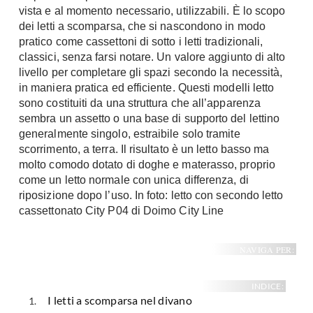
vista e al momento necessario, utilizzabili. È lo scopo
A Chiocciola
Materassi
dei letti a scomparsa, che si nascondono in modo
Scale Interni
pratico come cassettoni di sotto i letti tradizionali,
Lattice
Ringhiere
classici, senza farsi notare. Un valore aggiunto di alto
Memory Foam
livello per completare gli spazi secondo la necessità,
Rivestimenti
Reti Letto
in maniera pratica ed efficiente. Questi modelli letto
sono costituiti da una struttura che all’apparenza
Cuscini
Ceramica
sembra un assetto o una base di supporto del lettino
Consigli materassi
Cotto
generalmente singolo, estraibile solo tramite
Resina
scorrimento, a terra. Il risultato è un letto basso ma
Bagno
molto comodo dotato di doghe e materasso, proprio
Parquet
come un letto normale con unica differenza, di
Arredo Bagno
Gres
riposizione dopo l’uso. In foto: letto con secondo letto
Sanitari
Laminato
cassettonato City P04 di Doimo City Line
Cabine Doccia
Moquette
Idromassaggio
NAVIGA PER:
Carta da parati
Accessori Bagno
Pavimenti esterni
Rubinetteria
INDICE:
I letti a scomparsa nel divano
Fai da Te
Vasche da Bagno