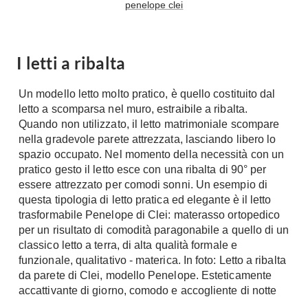
penelope clei
Tavoli
Stiro
Sedie
Aspirapolvere
Tavolini
Lavapavimenti
I letti a ribalta
Tappeti
Progetti
Oggettistica
Un modello letto molto pratico, è quello costituito dal
Complementi arredo
Ristrutturazione
letto a scomparsa nel muro, estraibile a ribalta.
Quando non utilizzato, il letto matrimoniale scompare
Progetto
Notte
nella gradevole parete attrezzata, lasciando libero lo
Norme
spazio occupato. Nel momento della necessità con un
Camere Matrimoniali
Il Verde
pratico gesto il letto esce con una ribalta di 90° per
Letti
essere attrezzato per comodi sonni. Un esempio di
Restauri
questa tipologia di letto pratica ed elegante è il letto
Comodino
Impianti
trasformabile Penelope di Clei: materasso ortopedico
Camere Classiche
per un risultato di comodità paragonabile a quello di un
Hi-Fi
Lenzuola
classico letto a terra, di alta qualità formale e
funzionale, qualitativo - materica. In foto: Letto a ribalta
Piumini
Televisori
da parete di Clei, modello Penelope. Esteticamente
Letti Contenitore
Hi-Fi
accattivante di giorno, comodo e accogliente di notte
Letti a Scomparsa
Home-Theatre