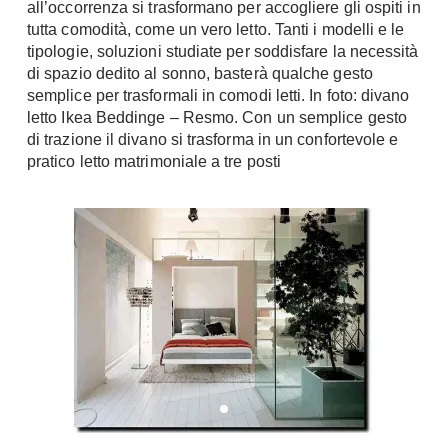
all’occorrenza si trasformano per accogliere gli ospiti in
Chiller
Pareti Attrezzate
tutta comodità, come un vero letto. Tanti i modelli e le
Pompe di calore
tipologie, soluzioni studiate per soddisfare la necessità
Porta Tv
di spazio dedito al sonno, basterà qualche gesto
Ecologia
semplice per trasformali in comodi letti. In foto: divano
Contatti
letto Ikea Beddinge – Resmo. Con un semplice gesto
Geotermia
Divani
di trazione il divano si trasforma in un confortevole e
Case in Legno
pratico letto matrimoniale a tre posti
Divani moderni
Case Prefabbricate
Divani classici
Fotovoltaico
Poltrone
Riciclo
Poltroncine
Energie Rinnovabili
Divanoletto
Bioedilizia
Chaise Longue
Teleriscaldamento
Divani Angolo
Cura della casa
Divani in Pelle
Pulizia
Complementi
Detergenti