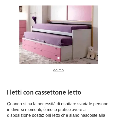
Console
Armadi
Porte
Armadio ante Battenti
Armadi ante
Blindate
Scorrevoli
Porte Interne
Cabine Armadio
Porte Scorrevoli
Armadi su misura
Portoni
Armadi Angolo
Maniglie
I consigli sugli armadi
Finestre
doimo
Camerette
Finestre Pvc
Camerette Ragazzi
Finestre Alluminio
Camerette Bambini
I letti con cassettone letto
Finestre Legno
Letti a Castello
Persiane
Quando si ha la necessità di ospitare svariate persone
Per Neonati
in diversi momenti, è molto pratico avere a
Scale
Lettini
disposizione postazioni letto che siano nascoste alla