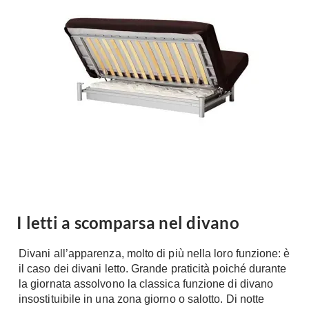
Forni
Faretti
Cappe
Applique
Lavastoviglie
Plafoniere
Lavatrici
Asciugatrici
Riscaldamento
Piccoli
Caminetti
Elettrodomestici
Stufe
Casalinghi
Radiatori
Moka
Caldaie
Bicchieri
Riscaldamento
pavimento
Utensili cucina
I letti a scomparsa nel divano
Stube
Soggiorno
Divani all’apparenza, molto di più nella loro funzione: è
Climatizzatori
Mobili Soggiorno
il caso dei divani letto. Grande praticità poiché durante
Climatizzatore
la giornata assolvono la classica funzione di divano
Librerie
insostituibile in una zona giorno o salotto. Di notte
Deumidificatori
Vetrine