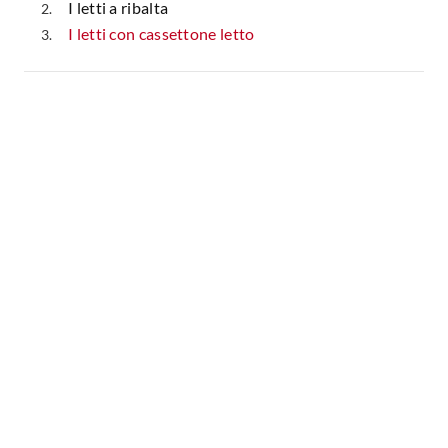
I letti a ribalta
Fai da te in giardino
Giardino
I letti con cassettone letto
Il fai da te in bagno
Arredo giardino
Casa fai da te
Tende da sole
Bricolage
Gazebo