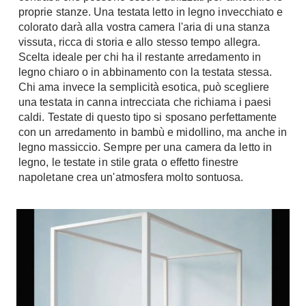
A Chiocciola
proprie stanze. Una testata letto in legno invecchiato e
Materassi
colorato darà alla vostra camera l'aria di una stanza
Scale Interni
vissuta, ricca di storia e allo stesso tempo allegra.
Lattice
Ringhiere
Scelta ideale per chi ha il restante arredamento in
Memory Foam
legno chiaro o in abbinamento con la testata stessa.
Rivestimenti
Reti Letto
Chi ama invece la semplicità esotica, può scegliere
una testata in canna intrecciata che richiama i paesi
Cuscini
Ceramica
caldi. Testate di questo tipo si sposano perfettamente
Consigli materassi
Cotto
con un arredamento in bambù e midollino, ma anche in
Resina
legno massiccio. Sempre per una camera da letto in
Bagno
legno, le testate in stile grata o effetto finestre
Parquet
Arredo Bagno
napoletane crea un'atmosfera molto sontuosa.
Gres
Sanitari
Laminato
Cabine Doccia
Moquette
Idromassaggio
Carta da parati
Accessori Bagno
Pavimenti esterni
Rubinetteria
Fai da Te
Vasche da Bagno