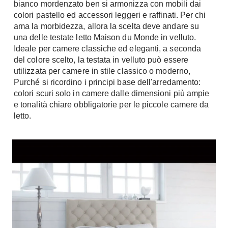
bianco mordenzato ben si armonizza con mobili dai
Tavoli
Stiro
colori pastello ed accessori leggeri e raffinati. Per chi
Sedie
Aspirapolvere
ama la morbidezza, allora la scelta deve andare su
Tavolini
una delle testate letto Maison du Monde in velluto.
Lavapavimenti
Ideale per camere classiche ed eleganti, a seconda
Tappeti
del colore scelto, la testata in velluto può essere
Progetti
Oggettistica
utilizzata per camere in stile classico o moderno,
Complementi arredo
Ristrutturazione
Purché si ricordino i principi base dell'arredamento:
colori scuri solo in camere dalle dimensioni più ampie
Progetto
Notte
e tonalità chiare obbligatorie per le piccole camere da
Norme
letto.
Camere Matrimoniali
Il Verde
Letti
Restauri
Comodino
Impianti
Camere Classiche
Hi-Fi
Lenzuola
Piumini
Televisori
Letti Contenitore
Hi-Fi
Letti a Scomparsa
Home-Theatre