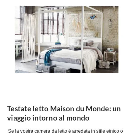
Forni
Faretti
Cappe
Applique
Lavastoviglie
Plafoniere
Lavatrici
Asciugatrici
Riscaldamento
Piccoli
Caminetti
Elettrodomestici
Stufe
Casalinghi
Radiatori
Moka
Caldaie
Bicchieri
Riscaldamento
pavimento
Utensili cucina
Stube
Soggiorno
Testate letto Maison du Monde: un
Climatizzatori
Mobili Soggiorno
viaggio intorno al mondo
Climatizzatore
Librerie
Deumidificatori
Se la vostra camera da letto è arredata in stile etnico o
Vetrine