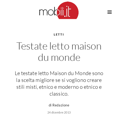
Cucine
Barbecue
Piscine
LETTI
Cucine Design
Testate letto maison
Irrigazione
Cucine Moderne
Casette in Legno
Cucine Classiche
du monde
Amaca
Cucine Country
Ombrelloni
Cucine Monoblocco
Le testate letto Maison du Monde sono
Pergole
Consigli Cucine
la scelta migliore se si vogliono creare
Giardinaggio
Attrezzature Interne
stili misti, etnico e moderno o etnico e
Piante
classico.
Elettrodomestici
Luce
Frigoriferi
di Redazione
Lampade
Piani cottura
24 dicembre 2013
Lampadari