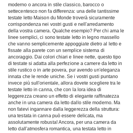
moderno o ancora in stile classico, barocco o
Chiller
Pareti Attrezzate
settecentesco non fa differenza: una delle tantissime
Pompe di calore
Porta Tv
testate letto Maison du Monde troverà sicuramente
corrispondenza nei vostri gusti e nell'arredamento
Ecologia
Contatti
della vostra camera. Qualche esempio? Per chi ama le
linee semplici, ci sono testate letto in legno massello
Geotermia
Divani
che vanno semplicemente appoggiate dietro al letto e
Case in Legno
fissate alla parete con un semplice sistema di
Divani moderni
Case Prefabbricate
ancoraggio. Dai colori chiari e linee nette, questo tipo
Divani classici
di testate si adatta alla perfezione a camere da letto in
Fotovoltaico
Poltrone
stile rustico o in arte povera, pur avendo un'eleganza
Riciclo
innata che le rende uniche. Se i vostri gusti puntano
Poltroncine
Energie Rinnovabili
invece più sull'orientale, allora dovete scegliere tra le
Divanoletto
Bioedilizia
testate letto in canna, che con la lora idea di
Chaise Longue
leggerezza creano un effetto di elegante raffinatezza
Teleriscaldamento
anche in una camera da letto dallo stile moderno. Ma
Divani Angolo
non fatevi ingannare dalla leggerezza della struttura:
Cura della casa
Divani in Pelle
una testata in canna può essere delicata, ma
Pulizia
assolutamente robusta! Ancora, per una camera da
Complementi
letto dall'atmosfera romantica, una testata letto in
Detergenti