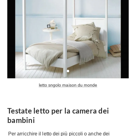
Fai da te in giardino
Giardino
Il fai da te in bagno
Arredo giardino
Casa fai da te
Tende da sole
Bricolage
Gazebo
letto sngolo maison du monde
Testate letto per la camera dei
bambini
Per arricchire il letto dei più piccoli o anche dei