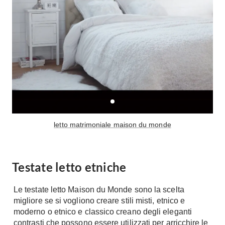
Console
Armadi
Porte
Armadio ante Battenti
Armadi ante
Blindate
Scorrevoli
Porte Interne
Cabine Armadio
Porte Scorrevoli
Armadi su misura
Portoni
Armadi Angolo
Maniglie
I consigli sugli armadi
letto matrimoniale maison du monde
Finestre
Camerette
Finestre Pvc
Camerette Ragazzi
Testate letto etniche
Finestre Alluminio
Camerette Bambini
Finestre Legno
Letti a Castello
Le testate letto Maison du Monde sono la scelta
Persiane
migliore se si vogliono creare stili misti, etnico e
Per Neonati
moderno o etnico e classico creano degli eleganti
Scale
Lettini
contrasti che possono essere utilizzati per arricchire le