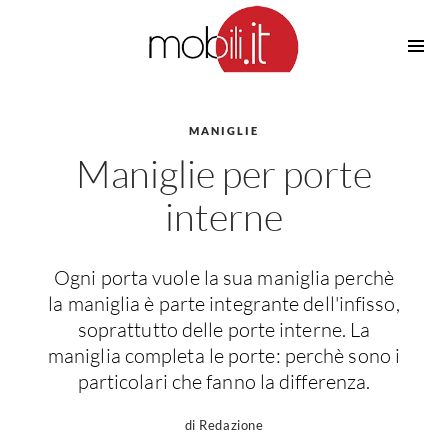
Cucine
Barbecue
Piscine
MANIGLIE
Cucine Design
Maniglie per porte
Irrigazione
Cucine Moderne
Casette in Legno
Cucine Classiche
interne
Amaca
Cucine Country
Ombrelloni
Cucine Monoblocco
Ogni porta vuole la sua maniglia perchè
Pergole
Consigli Cucine
la maniglia è parte integrante dell'infisso,
Giardinaggio
Attrezzature Interne
soprattutto delle porte interne. La
Piante
maniglia completa le porte: perchè sono i
Elettrodomestici
particolari che fanno la differenza.
Luce
Frigoriferi
Lampade
Piani cottura
di Redazione
Lampadari