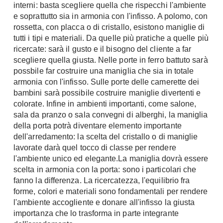
interni: basta scegliere quella che rispecchi l'ambiente
Chiller
Pareti Attrezzate
e soprattutto sia in armonia con l'infisso. A polomo, con
Pompe di calore
Porta Tv
rossetta, con placca o di cristallo, esistono maniglie di
tutti i tipi e materiali. Da quelle più pratiche a quelle più
Ecologia
Contatti
ricercate: sarà il gusto e il bisogno del cliente a far
scegliere quella giusta. Nelle porte in ferro battuto sarà
Geotermia
Divani
possbile far costruire una maniglia che sia in totale
Case in Legno
armonia con l'infisso. Sulle porte delle camerette dei
Divani moderni
Case Prefabbricate
bambini sarà possibile costruire maniglie divertenti e
Divani classici
colorate. Infine in ambienti importanti, come salone,
Fotovoltaico
sala da pranzo o sala convegni di alberghi, la maniglia
Poltrone
Riciclo
della porta potrà diventare elemento importante
Poltroncine
Energie Rinnovabili
dell'arredamento: la scelta del cristallo o di maniglie
Divanoletto
lavorate darà quel tocco di classe per rendere
Bioedilizia
l'ambiente unico ed elegante.La maniglia dovrà essere
Chaise Longue
Teleriscaldamento
scelta in armonia con la porta: sono i particolari che
Divani Angolo
fanno la differenza. La ricercatezza, l'equilibrio fra
Cura della casa
Divani in Pelle
forme, colori e materiali sono fondamentali per rendere
l'ambiente accogliente e donare all'infisso la giusta
Pulizia
Complementi
importanza che lo trasforma in parte integrante
Detergenti