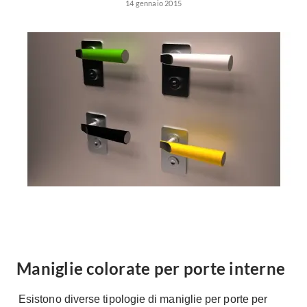
Forni
14 gennaio 2015
Faretti
Cappe
Applique
Lavastoviglie
Plafoniere
Lavatrici
Asciugatrici
Riscaldamento
Piccoli
Caminetti
Elettrodomestici
Stufe
Casalinghi
Radiatori
Moka
Caldaie
Bicchieri
Riscaldamento
pavimento
Utensili cucina
Stube
Soggiorno
Climatizzatori
Mobili Soggiorno
Maniglie colorate per porte interne
Climatizzatore
Librerie
Esistono diverse tipologie di maniglie per porte per
Deumidificatori
Vetrine