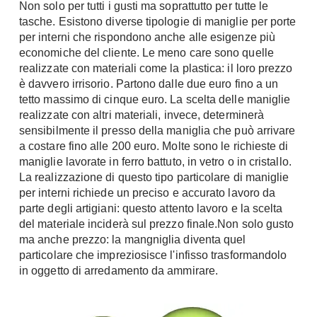
Non solo per tutti i gusti ma soprattutto per tutte le
Console
tasche. Esistono diverse tipologie di maniglie per porte
Armadi
per interni che rispondono anche alle esigenze più
Porte
Armadio ante Battenti
economiche del cliente. Le meno care sono quelle
realizzate con materiali come la plastica: il loro prezzo
Armadi ante
Blindate
è davvero irrisorio. Partono dalle due euro fino a un
Scorrevoli
Porte Interne
tetto massimo di cinque euro. La scelta delle maniglie
Cabine Armadio
Porte Scorrevoli
realizzate con altri materiali, invece, determinerà
Armadi su misura
sensibilmente il presso della maniglia che può arrivare
Portoni
Armadi Angolo
a costare fino alle 200 euro. Molte sono le richieste di
Maniglie
maniglie lavorate in ferro battuto, in vetro o in cristallo.
I consigli sugli armadi
La realizzazione di questo tipo particolare di maniglie
Finestre
per interni richiede un preciso e accurato lavoro da
Camerette
parte degli artigiani: questo attento lavoro e la scelta
Finestre Pvc
Camerette Ragazzi
del materiale inciderà sul prezzo finale.Non solo gusto
Finestre Alluminio
ma anche prezzo: la mangniglia diventa quel
Camerette Bambini
Finestre Legno
particolare che impreziosisce l'infisso trasformandolo
Letti a Castello
in oggetto di arredamento da ammirare.
Persiane
Per Neonati
Scale
Lettini