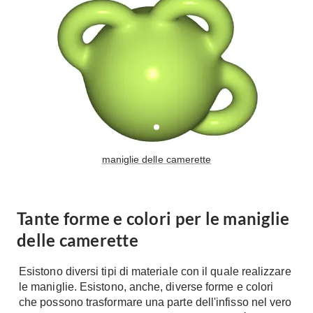
A Chiocciola
Materassi
Scale Interni
Lattice
Ringhiere
Memory Foam
Rivestimenti
Reti Letto
Cuscini
Ceramica
Consigli materassi
Cotto
Resina
Bagno
maniglie delle camerette
Parquet
Arredo Bagno
Gres
Sanitari
Laminato
Tante forme e colori per le maniglie
Cabine Doccia
Moquette
delle camerette
Idromassaggio
Carta da parati
Accessori Bagno
Pavimenti esterni
Esistono diversi tipi di materiale con il quale realizzare
Rubinetteria
le maniglie. Esistono, anche, diverse forme e colori
Fai da Te
che possono trasformare una parte dell'infisso nel vero
Vasche da Bagno