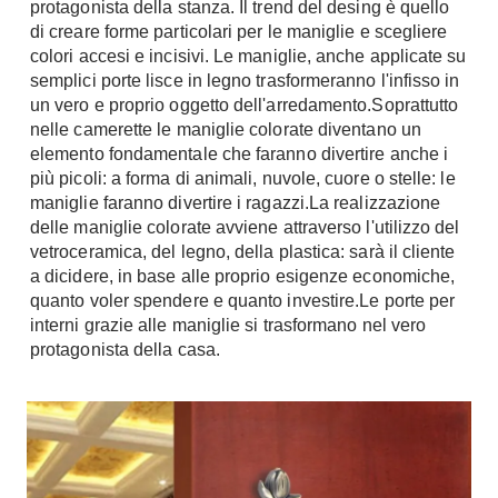
protagonista della stanza. Il trend del desing è quello
Fai da te in giardino
di creare forme particolari per le maniglie e scegliere
Giardino
Il fai da te in bagno
colori accesi e incisivi. Le maniglie, anche applicate su
Arredo giardino
semplici porte lisce in legno trasformeranno l'infisso in
Casa fai da te
Tende da sole
un vero e proprio oggetto dell'arredamento.Soprattutto
Bricolage
nelle camerette le maniglie colorate diventano un
Gazebo
elemento fondamentale che faranno divertire anche i
più picoli: a forma di animali, nuvole, cuore o stelle: le
maniglie faranno divertire i ragazzi.La realizzazione
delle maniglie colorate avviene attraverso l'utilizzo del
vetroceramica, del legno, della plastica: sarà il cliente
a dicidere, in base alle proprio esigenze economiche,
quanto voler spendere e quanto investire.Le porte per
interni grazie alle maniglie si trasformano nel vero
protagonista della casa.