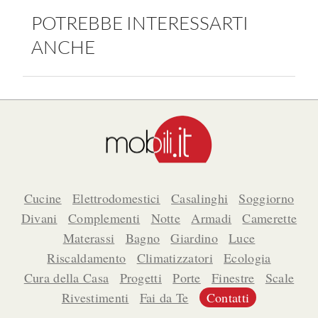
POTREBBE INTERESSARTI
ANCHE
Cucine
Elettrodomestici
Casalinghi
Soggiorno
Divani
Complementi
Notte
Armadi
Camerette
Materassi
Bagno
Giardino
Luce
Riscaldamento
Climatizzatori
Ecologia
Cura della Casa
Progetti
Porte
Finestre
Scale
Rivestimenti
Fai da Te
Contatti