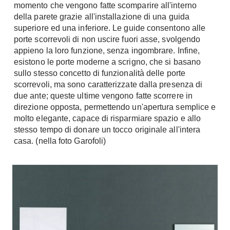
momento che vengono fatte scomparire all'interno
A Chiocciola
Materassi
della parete grazie all'installazione di una guida
Scale Interni
superiore ed una inferiore. Le guide consentono alle
Lattice
Ringhiere
porte scorrevoli di non uscire fuori asse, svolgendo
Memory Foam
appieno la loro funzione, senza ingombrare. Infine,
Rivestimenti
esistono le porte moderne a scrigno, che si basano
Reti Letto
sullo stesso concetto di funzionalità delle porte
Cuscini
Ceramica
scorrevoli, ma sono caratterizzate dalla presenza di
Consigli materassi
Cotto
due ante; queste ultime vengono fatte scorrere in
direzione opposta, permettendo un'apertura semplice e
Resina
Bagno
molto elegante, capace di risparmiare spazio e allo
Parquet
stesso tempo di donare un tocco originale all'intera
Arredo Bagno
Gres
casa. (nella foto Garofoli)
Sanitari
Laminato
Cabine Doccia
Moquette
Idromassaggio
Carta da parati
Accessori Bagno
Pavimenti esterni
Rubinetteria
Fai da Te
Vasche da Bagno