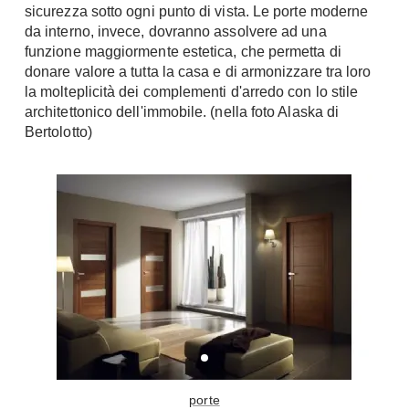
Tavoli
sicurezza sotto ogni punto di vista. Le porte moderne
Stiro
da interno, invece, dovranno assolvere ad una
Sedie
Aspirapolvere
funzione maggiormente estetica, che permetta di
Tavolini
Lavapavimenti
donare valore a tutta la casa e di armonizzare tra loro
Tappeti
la molteplicità dei complementi d'arredo con lo stile
architettonico dell'immobile. (nella foto Alaska di
Progetti
Oggettistica
Bertolotto)
Complementi arredo
Ristrutturazione
Progetto
Notte
Norme
Camere Matrimoniali
Il Verde
Letti
Restauri
Comodino
Impianti
Camere Classiche
Hi-Fi
Lenzuola
Piumini
Televisori
Letti Contenitore
Hi-Fi
Letti a Scomparsa
porte
Home-Theatre