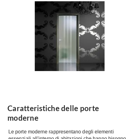
Forni
Faretti
Cappe
Applique
Lavastoviglie
Plafoniere
Lavatrici
Asciugatrici
Riscaldamento
Piccoli
Caminetti
Elettrodomestici
Stufe
Casalinghi
Radiatori
Moka
Caldaie
Bicchieri
Riscaldamento
pavimento
Utensili cucina
Stube
Caratteristiche delle porte
Soggiorno
Climatizzatori
moderne
Mobili Soggiorno
Climatizzatore
Librerie
Le porte moderne rappresentano degli elementi
Deumidificatori
Vetrine
essenziali all'interno di abitazioni che hanno bisogno