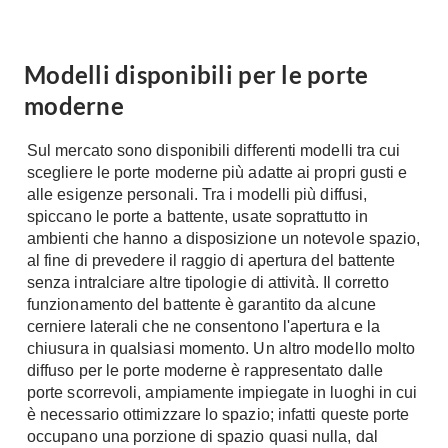
Console
Armadi
Porte
Modelli disponibili per le porte
Armadio ante Battenti
Armadi ante
moderne
Blindate
Scorrevoli
Porte Interne
Cabine Armadio
Sul mercato sono disponibili differenti modelli tra cui
Porte Scorrevoli
scegliere le porte moderne più adatte ai propri gusti e
Armadi su misura
Portoni
alle esigenze personali. Tra i modelli più diffusi,
Armadi Angolo
spiccano le porte a battente, usate soprattutto in
Maniglie
I consigli sugli armadi
ambienti che hanno a disposizione un notevole spazio,
al fine di prevedere il raggio di apertura del battente
Finestre
Camerette
senza intralciare altre tipologie di attività. Il corretto
Finestre Pvc
funzionamento del battente è garantito da alcune
Camerette Ragazzi
cerniere laterali che ne consentono l'apertura e la
Finestre Alluminio
Camerette Bambini
chiusura in qualsiasi momento. Un altro modello molto
Finestre Legno
diffuso per le porte moderne è rappresentato dalle
Letti a Castello
Persiane
porte scorrevoli, ampiamente impiegate in luoghi in cui
Per Neonati
è necessario ottimizzare lo spazio; infatti queste porte
Scale
Lettini
occupano una porzione di spazio quasi nulla, dal