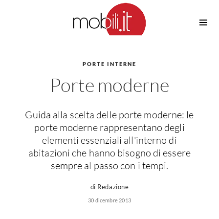
Cucine
Barbecue
Piscine
PORTE INTERNE
Cucine Design
Porte moderne
Irrigazione
Cucine Moderne
Casette in Legno
Cucine Classiche
Amaca
Cucine Country
Guida alla scelta delle porte moderne: le
Ombrelloni
Cucine Monoblocco
porte moderne rappresentano degli
Pergole
Consigli Cucine
elementi essenziali all'interno di
Giardinaggio
abitazioni che hanno bisogno di essere
Attrezzature Interne
Piante
sempre al passo con i tempi.
Elettrodomestici
Luce
di Redazione
Frigoriferi
30 dicembre 2013
Lampade
Piani cottura
Lampadari