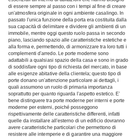
Chiller
di essere sempre al passo con i tempi al fine di creare
Pareti Attrezzate
un'atmosfera originale in ogni ambiente casalingo. In
Pompe di calore
Porta Tv
passato l'unica funzione della porta era costituita dalla
sua capacità di delimitare e dividere gli ambienti di un
Ecologia
Contatti
immobile, mentre oggi questo ruolo passa in secondo
Geotermia
piano, lasciando spazio alle caratteristiche estetiche e
Divani
alla forma e, permettendo, di armonizzare tra loro tutti i
Case in Legno
Divani moderni
complementi d'arredo. Le porte moderne sono
Case Prefabbricate
adattabili a qualsiasi spazio della casa e sono in grado
Divani classici
Fotovoltaico
di soddisfare ogni tipo di richiesta del mercato, in base
Poltrone
alle esigenze abitative della clientela; questo tipo di
Riciclo
Poltroncine
porte donano un'attenzione particolare ai dettagli, i
Energie Rinnovabili
quali assumono un ruolo di primaria importanza
Divanoletto
Bioedilizia
soprattutto per quanto riguarda l'aspetto estetico. E'
Chaise Longue
bene distinguere tra porte moderne per interni e porte
Teleriscaldamento
Divani Angolo
moderne per esterni, poiché posseggono
rispettivamente delle caratteristiche differenti, infatti
Cura della casa
Divani in Pelle
quelle da installare all'esterno di un edificio dovranno
Pulizia
avere caratteristiche particolari che permettono di
Complementi
resistere alle intemperie e di garantire una maggiore
Detergenti