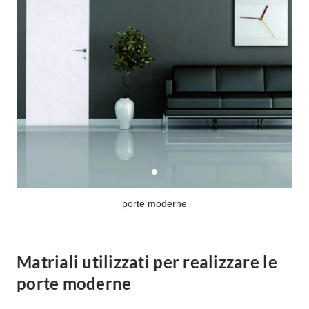
Fai da te in giardino
Giardino
Il fai da te in bagno
Arredo giardino
Casa fai da te
Tende da sole
Bricolage
Gazebo
porte moderne
Matriali utilizzati per realizzare le
porte moderne