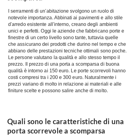
Chiller
Pareti Attrezzate
I serramenti di un'abitazione svolgono un ruolo di
Pompe di calore
Porta Tv
notevole importanza. Abbinati ai pavimenti e allo stile
d'arredo esistente all'interno, creano degli ambienti
Ecologia
Contatti
unici e perfetti. Oggi le aziende che fabbricano porte e
finestre di un certo livello sono tante, tuttavia quelle
Geotermia
Divani
che assicurano dei prodotti che durino nel tempo e che
Case in Legno
abbiano delle prestazioni tecniche ottimali sono poche.
Divani moderni
Case Prefabbricate
Le persone valutano la qualità e allo stesso tempo il
Divani classici
prezzo. Il prezzo di una porta a scomparsa di buona
Fotovoltaico
Poltrone
qualità è intorno ai 150 euro. Le porte scorrevoli hanno
Riciclo
costi compresi tra i 200 e 300 euro. Naturalmente i
Poltroncine
Energie Rinnovabili
prezzi variano di molto in relazione ai materiali e alle
Divanoletto
finiture scelte e possono salire anche di molto.
Bioedilizia
Chaise Longue
Teleriscaldamento
Divani Angolo
Cura della casa
Divani in Pelle
Quali sono le caratteristiche di una
Pulizia
Complementi
porta scorrevole a scomparsa
Detergenti