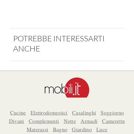
POTREBBE INTERESSARTI
ANCHE
Cucine
Elettrodomestici
Casalinghi
Soggiorno
Divani
Complementi
Notte
Armadi
Camerette
Materassi
Bagno
Giardino
Luce