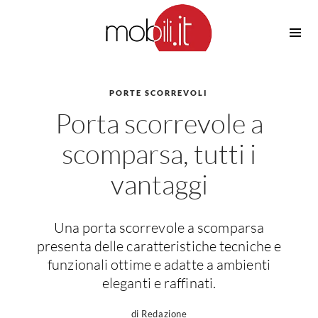
Cucine
Barbecue
Piscine
PORTE SCORREVOLI
Cucine Design
Porta scorrevole a
Irrigazione
Cucine Moderne
Casette in Legno
Cucine Classiche
scomparsa, tutti i
Amaca
Cucine Country
vantaggi
Ombrelloni
Cucine Monoblocco
Pergole
Consigli Cucine
Giardinaggio
Attrezzature Interne
Una porta scorrevole a scomparsa
Piante
presenta delle caratteristiche tecniche e
Elettrodomestici
funzionali ottime e adatte a ambienti
Luce
Frigoriferi
eleganti e raffinati.
Lampade
Piani cottura
di Redazione
Lampadari