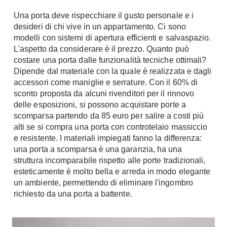
Tavoli
Stiro
Una porta deve rispecchiare il gusto personale e i
Sedie
Aspirapolvere
desideri di chi vive in un appartamento. Ci sono
Tavolini
modelli con sistemi di apertura efficienti e salvaspazio.
Lavapavimenti
Tappeti
L'aspetto da considerare è il prezzo. Quanto può
costare una porta dalle funzionalità tecniche ottimali?
Progetti
Oggettistica
Dipende dal materiale con la quale è realizzata e dagli
Complementi arredo
Ristrutturazione
accessori come maniglie e serrature. Con il 60% di
sconto proposta da alcuni rivenditori per il rinnovo
Progetto
Notte
delle esposizioni, si possono acquistare porte a
Norme
scomparsa partendo da 85 euro per salire a costi più
Camere Matrimoniali
Il Verde
alti se si compra una porta con controtelaio massiccio
Letti
e resistente. I materiali impiegati fanno la differenza:
Restauri
Comodino
una porta a scomparsa è una garanzia, ha una
Impianti
struttura incomparabile rispetto alle porte tradizionali,
Camere Classiche
esteticamente è molto bella e arreda in modo elegante
Hi-Fi
Lenzuola
un ambiente, permettendo di eliminare l'ingombro
Piumini
richiesto da una porta a battente.
Televisori
Letti Contenitore
Hi-Fi
Letti a Scomparsa
Home-Theatre