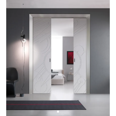
Console
Armadi
Porte
Armadio ante Battenti
Armadi ante
Blindate
Scorrevoli
Porte Interne
Cabine Armadio
Porte Scorrevoli
Armadi su misura
Portoni
Armadi Angolo
Maniglie
I consigli sugli armadi
Finestre
Camerette
Finestre Pvc
Camerette Ragazzi
Finestre Alluminio
Camerette Bambini
Finestre Legno
Letti a Castello
Persiane
Per Neonati
Scale
Lettini