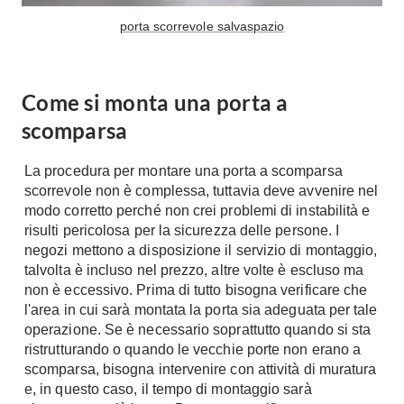
A Chiocciola
Materassi
porta scorrevole salvaspazio
Scale Interni
Lattice
Ringhiere
Memory Foam
Come si monta una porta a
Rivestimenti
Reti Letto
scomparsa
Cuscini
Ceramica
Consigli materassi
Cotto
La procedura per montare una porta a scomparsa
scorrevole non è complessa, tuttavia deve avvenire nel
Resina
Bagno
modo corretto perché non crei problemi di instabilità e
Parquet
risulti pericolosa per la sicurezza delle persone. I
Arredo Bagno
Gres
negozi mettono a disposizione il servizio di montaggio,
Sanitari
talvolta è incluso nel prezzo, altre volte è escluso ma
Laminato
Cabine Doccia
non è eccessivo. Prima di tutto bisogna verificare che
Moquette
l'area in cui sarà montata la porta sia adeguata per tale
Idromassaggio
Carta da parati
operazione. Se è necessario soprattutto quando si sta
Accessori Bagno
Pavimenti esterni
ristrutturando o quando le vecchie porte non erano a
Rubinetteria
scomparsa, bisogna intervenire con attività di muratura
e, in questo caso, il tempo di montaggio sarà
Fai da Te
Vasche da Bagno