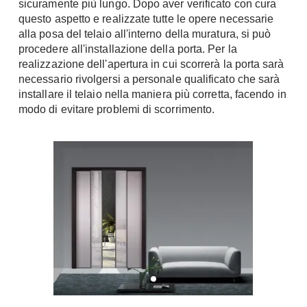
sicuramente più lungo. Dopo aver verificato con cura
Fai da te in giardino
questo aspetto e realizzate tutte le opere necessarie
Giardino
Il fai da te in bagno
alla posa del telaio all'interno della muratura, si può
Arredo giardino
procedere all'installazione della porta. Per la
Casa fai da te
Tende da sole
realizzazione dell'apertura in cui scorrerà la porta sarà
Bricolage
necessario rivolgersi a personale qualificato che sarà
Gazebo
installare il telaio nella maniera più corretta, facendo in
modo di evitare problemi di scorrimento.