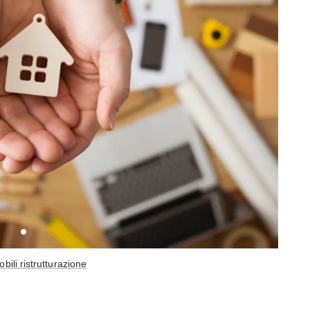
ili ristrutturazione