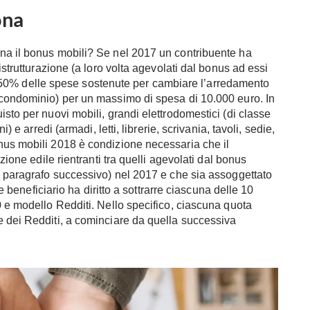
ona
na il bonus mobili? Se nel 2017 un contribuente ha
istrutturazione (a loro volta agevolati dal bonus ad essi
e il 50% delle spese sostenute per cambiare l’arredamento
 condominio) per un massimo di spesa di 10.000 euro. In
sto per nuovi mobili, grandi elettrodomestici (di classe
) e arredi (armadi, letti, librerie, scrivania, tavoli, sedie,
nus mobili 2018 è condizione necessaria che il
zione edile rientranti tra quelli agevolati dal bonus
l paragrafo successivo) nel 2017 e che sia assoggettato
te beneficiario ha diritto a sottrarre ciascuna delle 10
0 e modello Redditi. Nello specifico, ciascuna quota
e dei Redditi, a cominciare da quella successiva