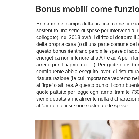
Bonus mobili come funzi
Entriamo nel campo della pratica: come funzio
sostenuto una serie di spese per interventi di r
collegato), nel 2018 avrà il diritto di detrarr
della propria casa (o di una parte comune del
questo bonus rientrano perciò le spese di acqui
energetica non inferiore alla A+ e ad A per i forni
arredo per il bagno, ecc…). Per godere del bo
contribuente abbia eseguito lavori di ristruttura
ristrutturazione (la cui importanza vedremo ne
all’Irpef o all’Ires. A questo punto il contribuen
quote pattuite per legge ogni anno, tramite 73
viene detratta annualmente nella dichiarazion
all’anno in cui si sono sostenute le spese.