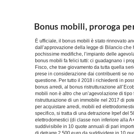
Bonus mobili, proroga per
È ufficiale, il bonus mobili è stato rinnovato anc
dall’approvazione della legge di Bilancio che
pochissime modifiche, l’impianto delle agevol
bonus mobili fa felici tutti: ci guadagnano i prop
Fisco, che trae giovamento da tutta quella se
prese in considerazione dai contribuenti se non
questione. Per tutto il 2018 i richiedenti in p
bonus arredi, al bonus ristrutturazione all’Ec
mobili non è altro che un’agevolazione di tipo 
ristrutturazione di un immobile nel 2017 di po
per acquistare arredi, mobili ed elettrodomesti
specifico, si tratta di una detrazione Irpef del
elettrodomestici (di classe non inferiore alla A
suddivisibile in 10 quote annuali di pari import
di detrarre 2.500 euro da suddividere in 10 quo