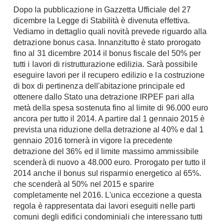
Chiller
Dopo la pubblicazione in Gazzetta Ufficiale del 27
Pareti Attrezzate
dicembre la Legge di Stabilità è divenuta effettiva.
Pompe di calore
Porta Tv
Vediamo in dettaglio quali novità prevede riguardo alla
detrazione bonus casa. Innanzitutto è stato prorogato
Ecologia
Contatti
fino al 31 dicembre 2014 il bonus fiscale del 50% per
Geotermia
tutti i lavori di ristrutturazione edilizia. Sarà possibile
Divani
eseguire lavori per il recupero edilizio e la costruzione
Case in Legno
di box di pertinenza dell'abitazione principale ed
Divani moderni
Case Prefabbricate
ottenere dallo Stato una detrazione IRPEF pari alla
Divani classici
Fotovoltaico
metà della spesa sostenuta fino al limite di 96.000 euro
Poltrone
ancora per tutto il 2014. A partire dal 1 gennaio 2015 è
Riciclo
Poltroncine
prevista una riduzione della detrazione al 40% e dal 1
Energie Rinnovabili
gennaio 2016 tornerà in vigore la precedente
Divanoletto
Bioedilizia
detrazione del 36% ed il limite massimo ammissibile
Chaise Longue
scenderà di nuovo a 48.000 euro. Prorogato per tutto il
Teleriscaldamento
Divani Angolo
2014 anche il bonus sul risparmio energetico al 65%.
che scenderà al 50% nel 2015 e sparire
Cura della casa
Divani in Pelle
completamente nel 2016. L'unica eccezione a questa
Pulizia
regola è rappresentata dai lavori eseguiti nelle parti
Complementi
comuni degli edifici condominiali che interessano tutti
Detergenti