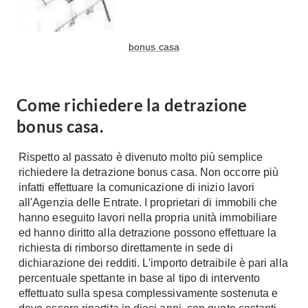
A Chiocciola
Materassi
Scale Interni
Lattice
bonus casa
Ringhiere
Memory Foam
Rivestimenti
Reti Letto
Come richiedere la detrazione
Cuscini
Ceramica
bonus casa.
Consigli materassi
Cotto
Resina
Bagno
Rispetto al passato è divenuto molto più semplice
Parquet
richiedere la detrazione bonus casa. Non occorre più
Arredo Bagno
Gres
infatti effettuare la comunicazione di inizio lavori
Sanitari
all'Agenzia delle Entrate. I proprietari di immobili che
Laminato
hanno eseguito lavori nella propria unità immobiliare
Cabine Doccia
Moquette
ed hanno diritto alla detrazione possono effettuare la
Idromassaggio
Carta da parati
richiesta di rimborso direttamente in sede di
Accessori Bagno
dichiarazione dei redditi. L'importo detraibile è pari alla
Pavimenti esterni
Rubinetteria
percentuale spettante in base al tipo di intervento
effettuato sulla spesa complessivamente sostenuta e
Fai da Te
Vasche da Bagno