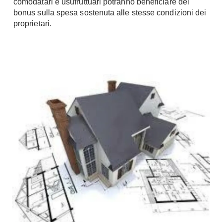
comodatari e usufruttuari potranno beneficiare del
Console
bonus sulla spesa sostenuta alle stesse condizioni dei
Armadi
proprietari.
Porte
Armadio ante Battenti
Armadi ante
Blindate
Scorrevoli
Porte Interne
Cabine Armadio
Porte Scorrevoli
Armadi su misura
Portoni
Armadi Angolo
Maniglie
I consigli sugli armadi
Finestre
Camerette
Finestre Pvc
Camerette Ragazzi
Finestre Alluminio
Camerette Bambini
Finestre Legno
Letti a Castello
Persiane
Per Neonati
Scale
Lettini