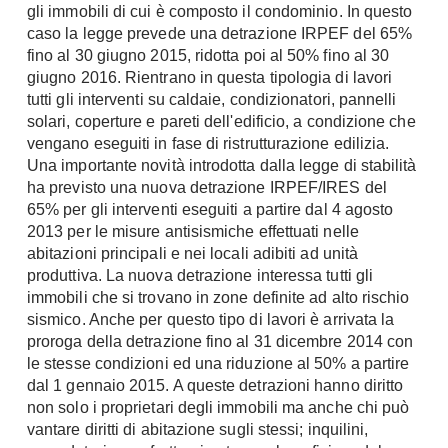
Tavoli
gli immobili di cui è composto il condominio. In questo
Stiro
caso la legge prevede una detrazione IRPEF del 65%
Sedie
Aspirapolvere
fino al 30 giugno 2015, ridotta poi al 50% fino al 30
Tavolini
giugno 2016. Rientrano in questa tipologia di lavori
Lavapavimenti
Tappeti
tutti gli interventi su caldaie, condizionatori, pannelli
solari, coperture e pareti dell'edificio, a condizione che
Progetti
Oggettistica
vengano eseguiti in fase di ristrutturazione edilizia.
Complementi arredo
Ristrutturazione
Una importante novità introdotta dalla legge di stabilità
Progetto
ha previsto una nuova detrazione IRPEF/IRES del
Notte
65% per gli interventi eseguiti a partire dal 4 agosto
Norme
2013 per le misure antisismiche effettuati nelle
Camere Matrimoniali
Il Verde
abitazioni principali e nei locali adibiti ad unità
Letti
Restauri
produttiva. La nuova detrazione interessa tutti gli
Comodino
immobili che si trovano in zone definite ad alto rischio
Impianti
sismico. Anche per questo tipo di lavori è arrivata la
Camere Classiche
proroga della detrazione fino al 31 dicembre 2014 con
Hi-Fi
Lenzuola
le stesse condizioni ed una riduzione al 50% a partire
Piumini
Televisori
dal 1 gennaio 2015. A queste detrazioni hanno diritto
non solo i proprietari degli immobili ma anche chi può
Letti Contenitore
Hi-Fi
vantare diritti di abitazione sugli stessi; inquilini,
Letti a Scomparsa
Home-Theatre