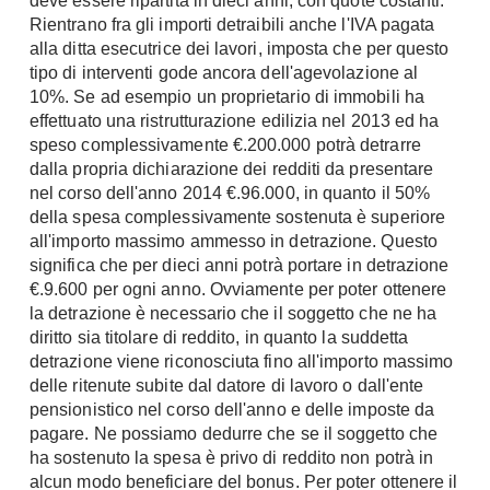
deve essere ripartita in dieci anni, con quote costanti.
Fai da te in giardino
Rientrano fra gli importi detraibili anche l'IVA pagata
Giardino
alla ditta esecutrice dei lavori, imposta che per questo
Il fai da te in bagno
Arredo giardino
tipo di interventi gode ancora dell'agevolazione al
Casa fai da te
10%. Se ad esempio un proprietario di immobili ha
Tende da sole
Bricolage
effettuato una ristrutturazione edilizia nel 2013 ed ha
Gazebo
speso complessivamente €.200.000 potrà detrarre
dalla propria dichiarazione dei redditi da presentare
nel corso dell'anno 2014 €.96.000, in quanto il 50%
della spesa complessivamente sostenuta è superiore
all'importo massimo ammesso in detrazione. Questo
significa che per dieci anni potrà portare in detrazione
€.9.600 per ogni anno. Ovviamente per poter ottenere
la detrazione è necessario che il soggetto che ne ha
diritto sia titolare di reddito, in quanto la suddetta
detrazione viene riconosciuta fino all'importo massimo
delle ritenute subite dal datore di lavoro o dall'ente
pensionistico nel corso dell'anno e delle imposte da
pagare. Ne possiamo dedurre che se il soggetto che
ha sostenuto la spesa è privo di reddito non potrà in
alcun modo beneficiare del bonus. Per poter ottenere il