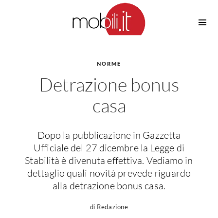
Cucine
Barbecue
Piscine
NORME
Cucine Design
Detrazione bonus
Irrigazione
Cucine Moderne
Casette in Legno
Cucine Classiche
casa
Amaca
Cucine Country
Ombrelloni
Cucine Monoblocco
Dopo la pubblicazione in Gazzetta
Pergole
Consigli Cucine
Ufficiale del 27 dicembre la Legge di
Giardinaggio
Attrezzature Interne
Stabilità è divenuta effettiva. Vediamo in
Piante
dettaglio quali novità prevede riguardo
Elettrodomestici
alla detrazione bonus casa.
Luce
Frigoriferi
Lampade
Piani cottura
di Redazione
Lampadari