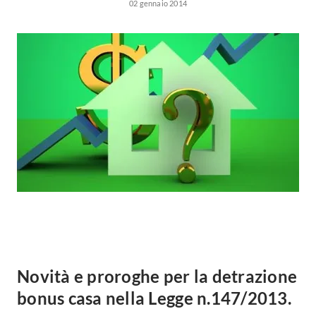
Forni
02 gennaio 2014
Faretti
Cappe
Applique
Lavastoviglie
Plafoniere
Lavatrici
Asciugatrici
Riscaldamento
Piccoli
Caminetti
Elettrodomestici
Stufe
Casalinghi
Radiatori
Moka
Caldaie
Bicchieri
Riscaldamento
pavimento
Utensili cucina
Stube
Soggiorno
Climatizzatori
Mobili Soggiorno
Novità e proroghe per la detrazione
Climatizzatore
Librerie
bonus casa nella Legge n.147/2013.
Deumidificatori
Vetrine