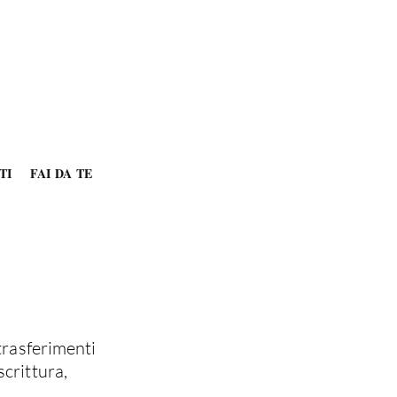
TI
FAI DA TE
 trasferimenti
scrittura,