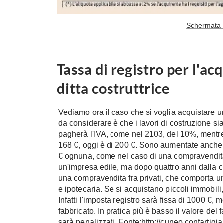
Schermata s
Tassa di registro per l'ac
ditta costruttrice
Vediamo ora il caso che si voglia acquistare u
da considerare è che i lavori di costruzione si
pagherà l'IVA, come nel 2103, del 10%, mentre 
168 €, oggi è di 200 €. Sono aumentate anche 
€ ognuna, come nel caso di una compravendita
un'impresa edile, ma dopo quattro anni dalla co
una compravendita fra privati, che comporta un
e ipotecaria. Se si acquistano piccoli immobili,
Infatti l'imposta registro sarà fissa di 1000 €, 
fabbricato. In pratica più è basso il valore del 
sarà penalizzati. Fonte:http://cuneo.confartigia