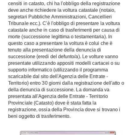
censiti in catasto, chi ha l'obbligo della registrazione
Chiller
Pareti Attrezzate
deve anche richiedere la voltura catastale (notaio,
Pompe di calore
Porta Tv
segretari Pubbliche Amministrazioni, Cancellieri
Tribunale ecc.). C'è l'obbligo di presentare la voltura
Ecologia
Contatti
catastale anche in caso di trasferimenti per causa di
morte (successione legittima o testamentaria). In
Geotermia
Divani
questo caso a presentare la voltura è colui che è
Case in Legno
tenuto alla presentazione della denuncia di
Divani moderni
Case Prefabbricate
successione (eredi del defunto/a). Le volture vanno
Divani classici
presentate utilizzando appositi modelli cartacei o su
Fotovoltaico
supporto informatico (utilizzando il programma
Poltrone
Riciclo
scaricabile dal sito dell'Agenzia delle Entrate -
Poltroncine
Energie Rinnovabili
Territorio) entro 30 giorni dalla registrazione dell'atto o
Divanoletto
della denuncia di successione. La domanda va
Bioedilizia
Chaise Longue
presentata all'Agenzia delle Entrate - Territorio
Teleriscaldamento
Provinciale (Catasto) dove è stata fatta la
Divani Angolo
registrazione, ossia della Provincia dove si trovano i
Cura della casa
Divani in Pelle
beni oggetto di trasferimento.
Pulizia
Complementi
Detergenti