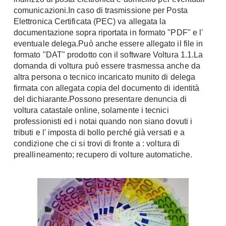
Fai da te in giardino
comunicazioni.In caso di trasmissione per Posta
Giardino
Elettronica Certificata (PEC) va allegata la
Il fai da te in bagno
documentazione sopra riportata in formato "PDF" e l'
Arredo giardino
Casa fai da te
eventuale delega.Può anche essere allegato il file in
Tende da sole
Bricolage
formato "DAT" prodotto con il software Voltura 1.1.La
Gazebo
domanda di voltura può essere trasmessa anche da
altra persona o tecnico incaricato munito di delega
firmata con allegata copia del documento di identità
del dichiarante.Possono presentare denuncia di
voltura catastale online, solamente i tecnici
professionisti ed i notai quando non siano dovuti i
tributi e l' imposta di bollo perché già versati e a
condizione che ci si trovi di fronte a : voltura di
preallineamento; recupero di volture automatiche.