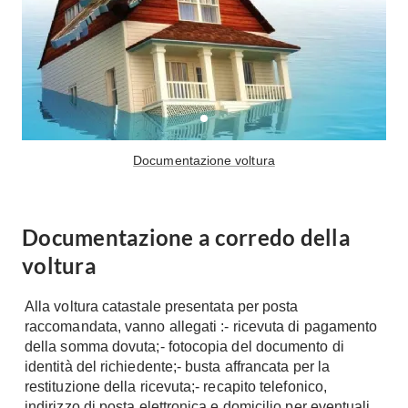
A Chiocciola
Materassi
Scale Interni
Lattice
Ringhiere
Memory Foam
Rivestimenti
Reti Letto
Cuscini
Ceramica
Documentazione voltura
Consigli materassi
Cotto
Resina
Bagno
Parquet
Documentazione a corredo della
Arredo Bagno
Gres
voltura
Sanitari
Laminato
Cabine Doccia
Moquette
Alla voltura catastale presentata per posta
Idromassaggio
Carta da parati
raccomandata, vanno allegati :- ricevuta di pagamento
Accessori Bagno
della somma dovuta;- fotocopia del documento di
Pavimenti esterni
identità del richiedente;- busta affrancata per la
Rubinetteria
restituzione della ricevuta;- recapito telefonico,
Fai da Te
Vasche da Bagno
indirizzo di posta elettronica e domicilio per eventuali