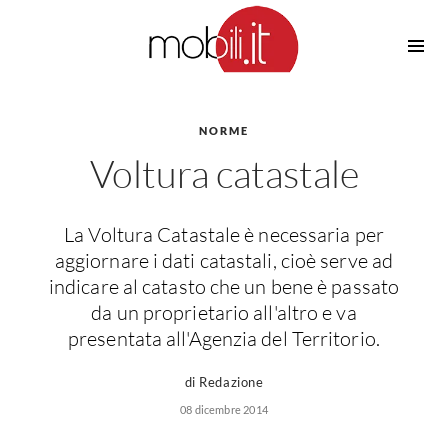
Cucine
Barbecue
Piscine
NORME
Cucine Design
Voltura catastale
Irrigazione
Cucine Moderne
Casette in Legno
Cucine Classiche
Amaca
Cucine Country
La Voltura Catastale è necessaria per
Ombrelloni
Cucine Monoblocco
aggiornare i dati catastali, cioè serve ad
Pergole
Consigli Cucine
indicare al catasto che un bene è passato
Giardinaggio
da un proprietario all'altro e va
Attrezzature Interne
Piante
presentata all'Agenzia del Territorio.
Elettrodomestici
Luce
di Redazione
Frigoriferi
08 dicembre 2014
Lampade
Piani cottura
Lampadari