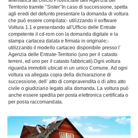
telematica all'Ufficio Provinciale dell'Agenzia del
Console
Territorio tramite "Sister"In caso di successione, spetta
Armadi
agli eredi del defunto presentare la domanda di voltura
che può essere compilata:- utilizzando il software
Porte
Armadio ante Battenti
Voltura 1.1 e presentando all'Ufficio delle Entrate
Armadi ante
Blindate
competente il cd-rom con la domanda digitale e la
Scorrevoli
Porte Interne
stampa cartacea datata e firmata in originale;-
Cabine Armadio
utilizzando il modello cartaceo disponibile presso l'
Porte Scorrevoli
Agenzia delle Entrate-Territorio (uno per il catasto
Armadi su misura
Portoni
terreni, ed uno per il catasto fabbricati).Ogni voltura
Armadi Angolo
Maniglie
riguarda immobili ubicati in un unico Comune. Ad ogni
I consigli sugli armadi
voltura va allegata copia della dichiarazione di
Finestre
successione, dell' atto di compravendita o di altro atto
Camerette
civile o giudiziario legato alla domanda. La voltura può
Finestre Pvc
anche essere spedita per posta elettronica certificata o
Camerette Ragazzi
Finestre Alluminio
per posta raccomandata.
Camerette Bambini
Finestre Legno
Letti a Castello
Persiane
Per Neonati
Scale
Lettini