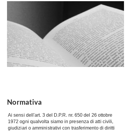
Forni
Faretti
Cappe
Applique
Lavastoviglie
Plafoniere
Lavatrici
Asciugatrici
Riscaldamento
Piccoli
Caminetti
Elettrodomestici
Stufe
Casalinghi
Radiatori
Moka
Caldaie
Bicchieri
Riscaldamento
pavimento
Utensili cucina
Stube
Normativa
Soggiorno
Climatizzatori
Mobili Soggiorno
Ai sensi dell'art. 3 del D.P.R. nr. 650 del 26 ottobre
Climatizzatore
Librerie
1972 ogni qualvolta siamo in presenza di atti civili,
Deumidificatori
giudiziari o amministrativi con trasferimento di diritti
Vetrine