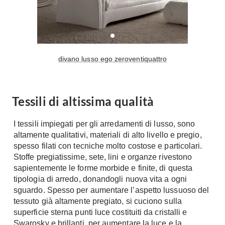
Tavoli
Stiro
Sedie
Aspirapolvere
Tavolini
Lavapavimenti
Tappeti
divano lusso ego zeroventiquattro
Progetti
Oggettistica
Complementi arredo
Ristrutturazione
Progetto
Tessili di altissima qualità
Notte
Norme
Camere Matrimoniali
Il Verde
I tessili impiegati per gli arredamenti di lusso, sono
Letti
altamente qualitativi, materiali di alto livello e pregio,
Restauri
spesso filati con tecniche molto costose e particolari.
Comodino
Impianti
Stoffe pregiatissime, sete, lini e organze rivestono
Camere Classiche
sapientemente le forme morbide e finite, di questa
Hi-Fi
Lenzuola
tipologia di arredo, donandogli nuova vita a ogni
sguardo. Spesso per aumentare l’aspetto lussuoso del
Piumini
Televisori
tessuto già altamente pregiato, si cuciono sulla
Letti Contenitore
Hi-Fi
superficie sterna punti luce costituiti da cristalli e
Letti a Scomparsa
Home-Theatre
Swarosky e brillanti, per aumentare la luce e la