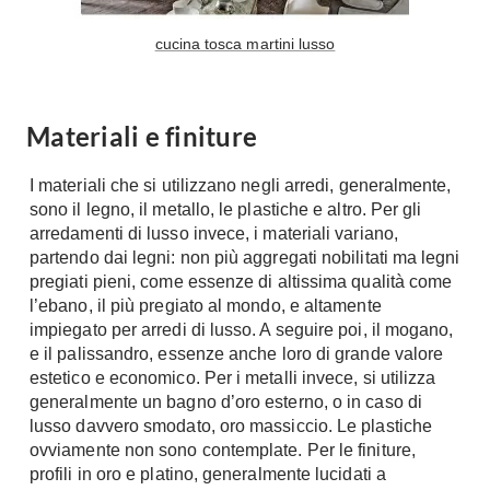
A Chiocciola
Materassi
cucina tosca martini lusso
Scale Interni
Lattice
Ringhiere
Memory Foam
Materiali e finiture
Rivestimenti
Reti Letto
Cuscini
Ceramica
I materiali che si utilizzano negli arredi, generalmente,
Consigli materassi
Cotto
sono il legno, il metallo, le plastiche e altro. Per gli
Resina
arredamenti di lusso invece, i materiali variano,
Bagno
partendo dai legni: non più aggregati nobilitati ma legni
Parquet
pregiati pieni, come essenze di altissima qualità come
Arredo Bagno
Gres
l’ebano, il più pregiato al mondo, e altamente
Sanitari
Laminato
impiegato per arredi di lusso. A seguire poi, il mogano,
Cabine Doccia
e il palissandro, essenze anche loro di grande valore
Moquette
estetico e economico. Per i metalli invece, si utilizza
Idromassaggio
Carta da parati
generalmente un bagno d’oro esterno, o in caso di
Accessori Bagno
Pavimenti esterni
lusso davvero smodato, oro massiccio. Le plastiche
Rubinetteria
ovviamente non sono contemplate. Per le finiture,
Fai da Te
Vasche da Bagno
profili in oro e platino, generalmente lucidati a