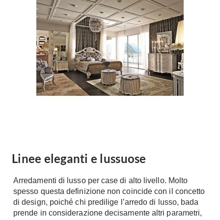
Forni
Faretti
Cappe
Applique
Lavastoviglie
Plafoniere
Lavatrici
Asciugatrici
Riscaldamento
Piccoli
Caminetti
Elettrodomestici
Stufe
Casalinghi
Radiatori
Moka
Caldaie
Bicchieri
Riscaldamento
pavimento
Utensili cucina
Linee eleganti e lussuose
Stube
Soggiorno
Arredamenti di lusso per case di alto livello. Molto
Climatizzatori
Mobili Soggiorno
spesso questa definizione non coincide con il concetto
Climatizzatore
di design, poiché chi predilige l’arredo di lusso, bada
Librerie
prende in considerazione decisamente altri parametri,
Deumidificatori
Vetrine