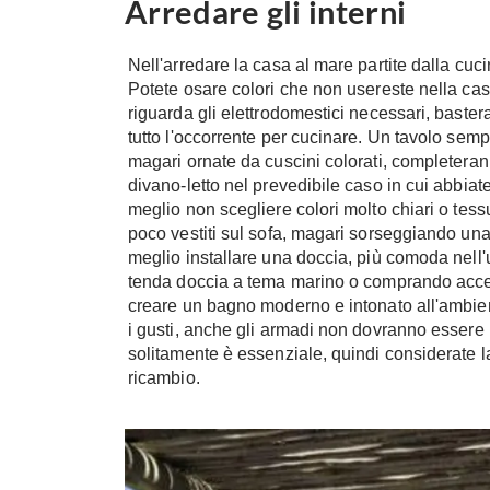
Arredare gli interni
Nell'arredare la casa al mare partite dalla cuc
Potete osare colori che non usereste nella cas
riguarda gli elettrodomestici necessari, bastera
tutto l'occorrente per cucinare. Un tavolo se
magari ornate da cuscini colorati, completeran
divano-letto nel prevedibile caso in cui abbiat
meglio non scegliere colori molto chiari o tessu
poco vestiti sul sofa, magari sorseggiando una 
meglio installare una doccia, più comoda nell'u
tenda doccia a tema marino o comprando acce
creare un bagno moderno e intonato all'ambient
i gusti, anche gli armadi non dovranno essere
solitamente è essenziale, quindi considerate l
ricambio.