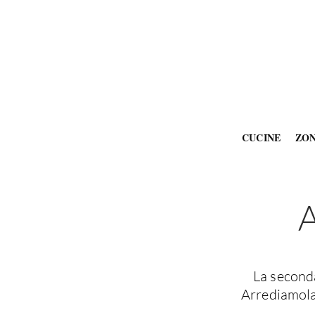
CUCINE
ZO
A
La seconda
Arrediamola 