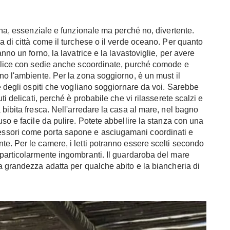
ina, essenziale e funzionale ma perché no, divertente.
a di città come il turchese o il verde oceano. Per quanto
nno un forno, la lavatrice e la lavastoviglie, per avere
mplice con sedie anche scoordinate, purché comode e
no l'ambiente. Per la zona soggiorno, è un must il
e degli ospiti che vogliano soggiornare da voi. Sarebbe
ti delicati, perché è probabile che vi rilasserete scalzi e
bibita fresca. Nell'arredare la casa al mare, nel bagno
so e facile da pulire. Potete abbellire la stanza con una
ssori come porta sapone e asciugamani coordinati e
e. Per le camere, i letti potranno essere scelti secondo
 particolarmente ingombranti. Il guardaroba del mare
a grandezza adatta per qualche abito e la biancheria di