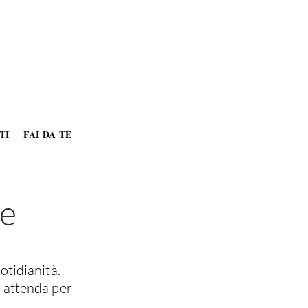
TI
FAI DA TE
re
otidianità.
i attenda per