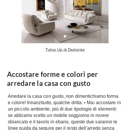
A Chiocciola
Materassi
Scale Interni
Lattice
Ringhiere
Memory Foam
Rivestimenti
Reti Letto
Cuscini
Ceramica
Tuliss Up di Deésirée
Consigli materassi
Cotto
Resina
Bagno
Parquet
Accostare forme e colori per
Arredo Bagno
Gres
arredare la casa con gusto
Sanitari
Laminato
Cabine Doccia
Moquette
Arredare la casa con gusto, non dimentichiamo forma
Idromassaggio
e colore! Innanzitutto, qualche dritta: • Mai accostare in
Carta da parati
Accessori Bagno
un piccolo ambiente, più di due tipologie di elementi:
Pavimenti esterni
se abbiamo scelto un mobile soggiorno in rovere
Rubinetteria
sbiancato e il tavolo in ebano, queste due saranno le
Fai da Te
Vasche da Bagno
linee guida da seguire per il resto dell’arredo senza