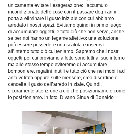
unicamente evitare l’esagerazione: l’accumulo
Console
Armadi
incondizionato delle cose con il passare degli anni,
porta a eliminare il gusto iniziale con cui abbiamo
Porte
Armadio ante Battenti
arredato i nostri spazi. Evitiamo quindi in primo luogo
Armadi ante
Blindate
di accumulare oggetti, e tutto ciò che non serve, anche
Scorrevoli
se per noi hanno un legame affettivo: una soluzione
Porte Interne
Cabine Armadio
può essere possedere una scatola e inserirvi
Porte Scorrevoli
all’interno tutto ciò cui teniamo. Sapremo che i nostri
Armadi su misura
Portoni
oggetti per cui proviamo affetto sono tutti al suo interno
Armadi Angolo
ma allo stesso tempo eviteremo di accumulare
Maniglie
I consigli sugli armadi
bomboniere, regalini inutili e tutto ciò che nei mobili ad
anta vetrata oppure sulle mensole, crea disordine e
Finestre
Camerette
cancella il gusto dell’arredo iniziale. Quindi,
Finestre Pvc
sicuramente attenzione a ciò che posizioniamo e come
Camerette Ragazzi
lo posizioniamo. In foto: Divano Sinua di Bonaldo
Finestre Alluminio
Camerette Bambini
Finestre Legno
Letti a Castello
Persiane
Per Neonati
Scale
Lettini