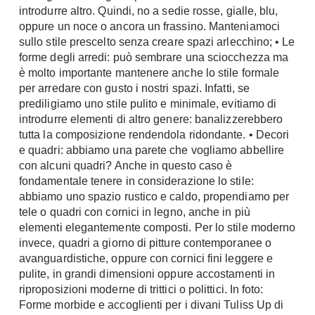
introdurre altro. Quindi, no a sedie rosse, gialle, blu,
Fai da te in giardino
Giardino
oppure un noce o ancora un frassino. Manteniamoci
Il fai da te in bagno
sullo stile prescelto senza creare spazi arlecchino; • Le
Arredo giardino
Casa fai da te
forme degli arredi: può sembrare una sciocchezza ma
Tende da sole
è molto importante mantenere anche lo stile formale
Bricolage
Gazebo
per arredare con gusto i nostri spazi. Infatti, se
prediligiamo uno stile pulito e minimale, evitiamo di
introdurre elementi di altro genere: banalizzerebbero
tutta la composizione rendendola ridondante. • Decori
e quadri: abbiamo una parete che vogliamo abbellire
con alcuni quadri? Anche in questo caso è
fondamentale tenere in considerazione lo stile:
abbiamo uno spazio rustico e caldo, propendiamo per
tele o quadri con cornici in legno, anche in più
elementi elegantemente composti. Per lo stile moderno
invece, quadri a giorno di pitture contemporanee o
avanguardistiche, oppure con cornici fini leggere e
pulite, in grandi dimensioni oppure accostamenti in
riproposizioni moderne di trittici o polittici. In foto:
Forme morbide e accoglienti per i divani Tuliss Up di