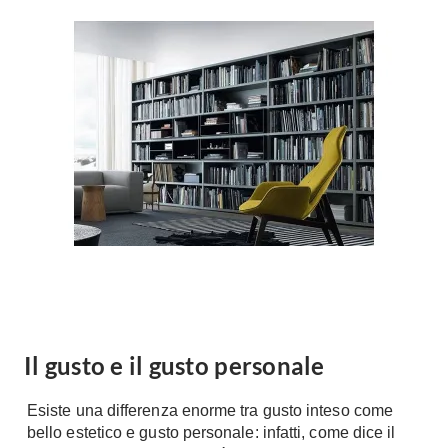
Forni
Faretti
Cappe
Applique
Lavastoviglie
Plafoniere
Lavatrici
Asciugatrici
Riscaldamento
Piccoli
Caminetti
Elettrodomestici
Stufe
Casalinghi
Radiatori
Moka
Caldaie
Bicchieri
Riscaldamento
pavimento
Utensili cucina
Stube
Soggiorno
Il gusto e il gusto personale
Climatizzatori
Mobili Soggiorno
Climatizzatore
Esiste una differenza enorme tra gusto inteso come
Librerie
bello estetico e gusto personale: infatti, come dice il
Deumidificatori
Vetrine