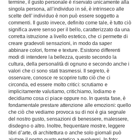
termine, il gusto personale è riservato unicamente alla
Chiller
Pareti Attrezzate
singola persona, all’individuo in sé, è intrinseco alle
Pompe di calore
scelte dell’ individuo è non può essere soggetto a
Porta Tv
commenti. Il gusto invece, definito come tale, è tutto ciò
Ecologia
significa avere senso per il bello, caratterizzato da una
Contatti
corretta istruzione a livello estetico, che ci permette di
Geotermia
creare gradevoli sensazioni, in modo da saper
Divani
Case in Legno
abbinare colori, forme e texture. Esistono differenti
Divani moderni
modi di intendere la bellezza, questo secondo la
Case Prefabbricate
Divani classici
cultura, della personalità di ognuno e secondo anche i
Fotovoltaico
valori che ci sono stati trasmessi. Il segreto, è
Poltrone
Riciclo
osservare, conosce re scoprire tutto ciò che ci
Poltroncine
circonda, ed essere molto critici: scrutiamo e
Energie Rinnovabili
Divanoletto
implicitamente valutiamo, critichiamo, lodiamo e
Bioedilizia
decidiamo cosa ci piace oppure no. In questa fase, è
Chaise Longue
Teleriscaldamento
fondamentale prestare attenzione alle emozioni: quello
Divani Angolo
che ciò che vediamo provoca su di noi è gia segnale
Cura della casa
Divani in Pelle
del nostro gusto, sensazioni di benessere, malessere,
disdegno o altro. Inoltre, frequentare mostre, leggere
Pulizia
Complementi
libri d’arte, di architettura o anche solo giornali può
Detergenti
aiutare il nostro gusto estetico a evolversi. In foto: