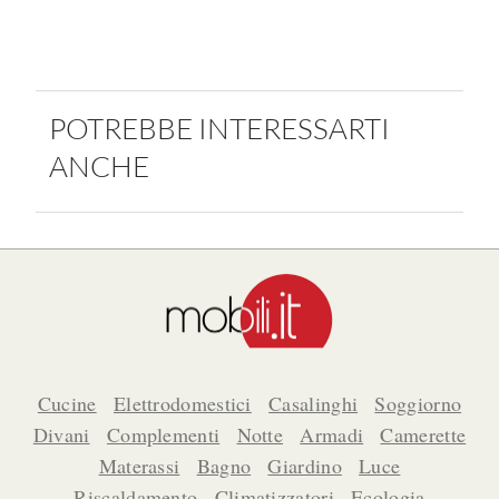
POTREBBE INTERESSARTI
ANCHE
Cucine
Elettrodomestici
Casalinghi
Soggiorno
Divani
Complementi
Notte
Armadi
Camerette
Materassi
Bagno
Giardino
Luce
Riscaldamento
Climatizzatori
Ecologia