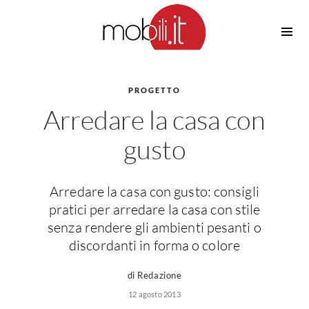
Cucine
Barbecue
Piscine
PROGETTO
Cucine Design
Arredare la casa con
Irrigazione
Cucine Moderne
Casette in Legno
Cucine Classiche
gusto
Amaca
Cucine Country
Ombrelloni
Cucine Monoblocco
Arredare la casa con gusto: consigli
Pergole
Consigli Cucine
pratici per arredare la casa con stile
Giardinaggio
Attrezzature Interne
senza rendere gli ambienti pesanti o
Piante
discordanti in forma o colore
Elettrodomestici
Luce
Frigoriferi
di Redazione
Lampade
Piani cottura
12 agosto 2013
Lampadari