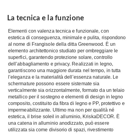
A Chiocciola
Materassi
Scale Interni
La tecnica e la funzione
Lattice
Ringhiere
Memory Foam
Elementi con valenza tecnica e funzionale, con
Rivestimenti
Reti Letto
estetica di conseguenza, minimale e pulita, rispondono
al nome di Frangisole della ditta Greenwood. È un
Cuscini
Ceramica
elemento architettonico studiato per ombreggiare le
Consigli materassi
Cotto
superfici, garantendo protezione solare, controllo
Resina
dell’abbagliamento e privacy. Realizzati in legno,
Bagno
garantiscono una maggiore durata nel tempo, in tutta
Parquet
l’eleganza e la materialità dell’essenza naturale. Le
Arredo Bagno
Gres
schermature possono essere sistemate sia
Sanitari
Laminato
verticalmente sia orizzontalmente, formato da un telaio
Cabine Doccia
metallico per il sostegno e elementi di design in legno
Moquette
composito, costituito da fibra di legno e PP, protettivo e
Idromassaggio
Carta da parati
impermeabilizzante. Ultimo ma non per qualità né
Accessori Bagno
Pavimenti esterni
estetica, il brise soleil in alluminio, KriskaDECOR. È
Rubinetteria
una catena in alluminio anodizzato, può essere
Fai da Te
Vasche da Bagno
utilizzata sia come divisorio di spazi, rivestimento