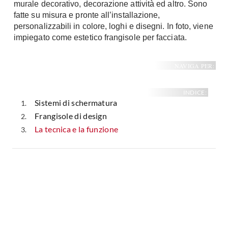
murale decorativo, decorazione attività ed altro. Sono
Fai da te in giardino
fatte su misura e pronte all’installazione,
Giardino
Il fai da te in bagno
personalizzabili in colore, loghi e disegni. In foto, viene
Arredo giardino
impiegato come estetico frangisole per facciata.
Casa fai da te
Tende da sole
Bricolage
Gazebo
NAVIGA PER:
INDICE:
Sistemi di schermatura
Frangisole di design
La tecnica e la funzione