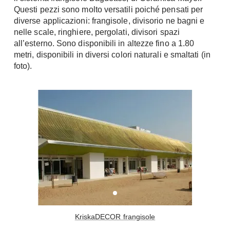
Questi pezzi sono molto versatili poiché pensati per
Console
Armadi
diverse applicazioni: frangisole, divisorio ne bagni e
nelle scale, ringhiere, pergolati, divisori spazi
Porte
Armadio ante Battenti
all’esterno. Sono disponibili in altezze fino a 1.80
Armadi ante
Blindate
metri, disponibili in diversi colori naturali e smaltati (in
Scorrevoli
foto).
Porte Interne
Cabine Armadio
Porte Scorrevoli
Armadi su misura
Portoni
Armadi Angolo
Maniglie
I consigli sugli armadi
Finestre
Camerette
Finestre Pvc
Camerette Ragazzi
Finestre Alluminio
Camerette Bambini
Finestre Legno
Letti a Castello
Persiane
Per Neonati
KriskaDECOR frangisole
Scale
Lettini