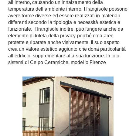
all’interno, causando un innalzamento della
Chiller
Pareti Attrezzate
temperatura dell’ambiente interno. I frangisole possono
Pompe di calore
avere forme diverse ed essere realizzati in materiali
Porta Tv
differenti secondo la tipologia e necessità estetica e
Ecologia
funzionale. Il frangisole inoltre, può fungere anche da
Contatti
elemento di tutela della privacy poiché crea aree
Geotermia
Divani
protette e riparate anche visivamente. Il suo aspetto
Case in Legno
crea un valore estetico aggiunto che dona particolarità
Divani moderni
all’edificio, supplementare alla sua funzione. In foto:
Case Prefabbricate
Divani classici
sistemi di Ceipo Ceramiche, modello Firenze
Fotovoltaico
Poltrone
Riciclo
Poltroncine
Energie Rinnovabili
Divanoletto
Bioedilizia
Chaise Longue
Teleriscaldamento
Divani Angolo
Cura della casa
Divani in Pelle
Pulizia
Complementi
Detergenti