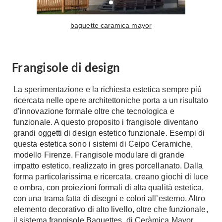
Tavoli
Stiro
Sedie
Aspirapolvere
baguette caramica mayor
Tavolini
Lavapavimenti
Tappeti
Progetti
Oggettistica
Frangisole di design
Complementi arredo
Ristrutturazione
La sperimentazione e la richiesta estetica sempre più
Progetto
Notte
ricercata nelle opere architettoniche porta a un risultato
Norme
d’innovazione formale oltre che tecnologica e
Camere Matrimoniali
Il Verde
funzionale. A questo proposito i frangisole diventano
Letti
grandi oggetti di design estetico funzionale. Esempi di
Restauri
questa estetica sono i sistemi di Ceipo Ceramiche,
Comodino
Impianti
modello Firenze. Frangisole modulare di grande
Camere Classiche
impatto estetico, realizzato in gres porcellanato. Dalla
Hi-Fi
Lenzuola
forma particolarissima e ricercata, creano giochi di luce
e ombra, con proiezioni formali di alta qualità estetica,
Piumini
Televisori
con una trama fatta di disegni e colori all’esterno. Altro
Letti Contenitore
Hi-Fi
elemento decorativo di alto livello, oltre che funzionale,
Letti a Scomparsa
Home-Theatre
il sistema frangisole Baguettes, di Ceràmica Mayor.