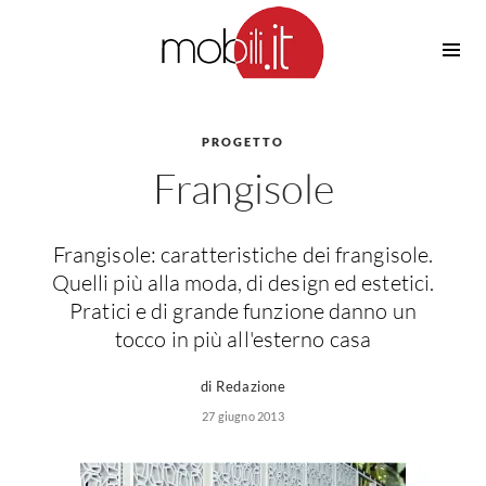
Cucine
Barbecue
Piscine
PROGETTO
Cucine Design
Frangisole
Irrigazione
Cucine Moderne
Casette in Legno
Cucine Classiche
Amaca
Cucine Country
Frangisole: caratteristiche dei frangisole.
Ombrelloni
Cucine Monoblocco
Quelli più alla moda, di design ed estetici.
Pergole
Consigli Cucine
Pratici e di grande funzione danno un
Giardinaggio
tocco in più all'esterno casa
Attrezzature Interne
Piante
Elettrodomestici
di Redazione
Luce
27 giugno 2013
Frigoriferi
Lampade
Piani cottura
Lampadari