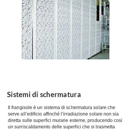
Forni
Faretti
Cappe
Applique
Lavastoviglie
Plafoniere
Lavatrici
Asciugatrici
Riscaldamento
Piccoli
Caminetti
Elettrodomestici
Stufe
Casalinghi
Radiatori
Moka
Caldaie
Bicchieri
Riscaldamento
pavimento
Utensili cucina
Sistemi di schermatura
Stube
Soggiorno
Il frangisole è un sistema di schermatura solare che
Climatizzatori
Mobili Soggiorno
serve all’edificio affinché l’irradiazione solare non sia
Climatizzatore
diretta sulle superfici murarie esterne, producendo cosi
Librerie
un surriscaldamento delle superfici che si trasmetta
Deumidificatori
Vetrine