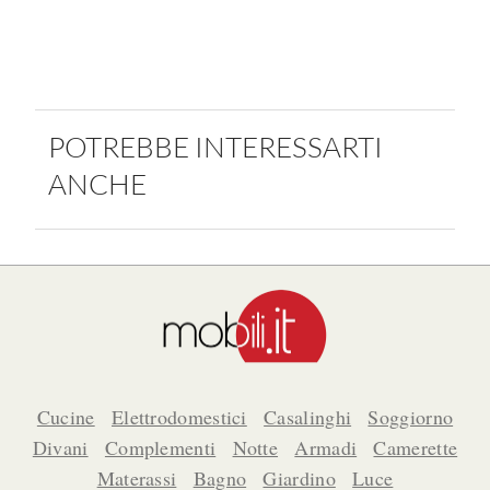
POTREBBE INTERESSARTI
ANCHE
Cucine
Elettrodomestici
Casalinghi
Soggiorno
Divani
Complementi
Notte
Armadi
Camerette
Materassi
Bagno
Giardino
Luce