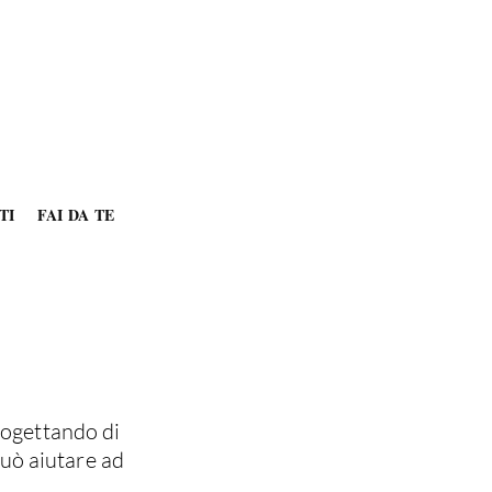
TI
FAI DA TE
rogettando di
può aiutare ad