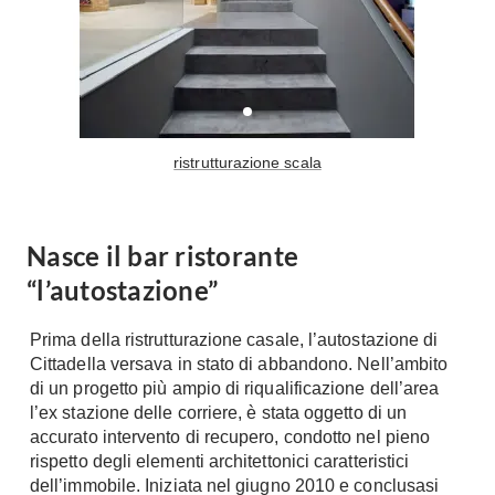
Tavoli
Stiro
Sedie
Aspirapolvere
Tavolini
Lavapavimenti
Tappeti
Progetti
Oggettistica
ristrutturazione scala
Complementi arredo
Ristrutturazione
Progetto
Notte
Norme
Nasce il bar ristorante
Camere Matrimoniali
Il Verde
“l’autostazione”
Letti
Restauri
Comodino
Impianti
Prima della ristrutturazione casale, l’autostazione di
Camere Classiche
Cittadella versava in stato di abbandono. Nell’ambito
Hi-Fi
Lenzuola
di un progetto più ampio di riqualificazione dell’area
l’ex stazione delle corriere, è stata oggetto di un
Piumini
Televisori
accurato intervento di recupero, condotto nel pieno
Letti Contenitore
Hi-Fi
rispetto degli elementi architettonici caratteristici
Letti a Scomparsa
dell’immobile. Iniziata nel giugno 2010 e conclusasi
Home-Theatre