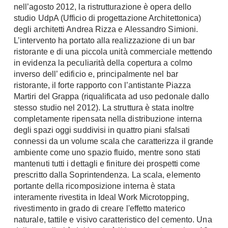
nell’agosto 2012, la ristrutturazione è opera dello
Console
Armadi
studio UdpA (Ufficio di progettazione Architettonica)
degli architetti Andrea Rizza e Alessandro Simioni.
Porte
Armadio ante Battenti
L’intervento ha portato alla realizzazione di un bar
Armadi ante
ristorante e di una piccola unità commerciale mettendo
Blindate
Scorrevoli
in evidenza la peculiarità della copertura a colmo
Porte Interne
inverso dell’ edificio e, principalmente nel bar
Cabine Armadio
Porte Scorrevoli
ristorante, il forte rapporto con l’antistante Piazza
Armadi su misura
Portoni
Martiri del Grappa (riqualificata ad uso pedonale dallo
Armadi Angolo
stesso studio nel 2012). La struttura è stata inoltre
Maniglie
completamente ripensata nella distribuzione interna
I consigli sugli armadi
degli spazi oggi suddivisi in quattro piani sfalsati
Finestre
connessi da un volume scala che caratterizza il grande
Camerette
Finestre Pvc
ambiente come uno spazio fluido, mentre sono stati
Camerette Ragazzi
mantenuti tutti i dettagli e finiture dei prospetti come
Finestre Alluminio
prescritto dalla Soprintendenza. La scala, elemento
Camerette Bambini
Finestre Legno
portante della ricomposizione interna è stata
Letti a Castello
Persiane
interamente rivestita in Ideal Work Microtopping,
Per Neonati
rivestimento in grado di creare l'effetto materico
Scale
Lettini
naturale, tattile e visivo caratteristico del cemento. Una