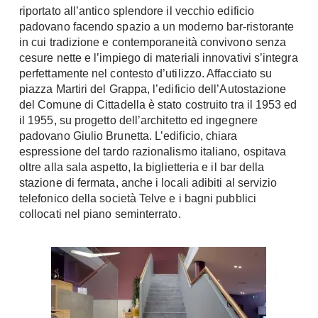
riportato all’antico splendore il vecchio edificio
Chiller
Pareti Attrezzate
padovano facendo spazio a un moderno bar-ristorante
Pompe di calore
Porta Tv
in cui tradizione e contemporaneità convivono senza
cesure nette e l’impiego di materiali innovativi s’integra
Ecologia
Contatti
perfettamente nel contesto d’utilizzo. Affacciato su
piazza Martiri del Grappa, l’edificio dell’Autostazione
Geotermia
Divani
del Comune di Cittadella è stato costruito tra il 1953 ed
Case in Legno
il 1955, su progetto dell’architetto ed ingegnere
Divani moderni
Case Prefabbricate
padovano Giulio Brunetta. L’edificio, chiara
Divani classici
espressione del tardo razionalismo italiano, ospitava
Fotovoltaico
Poltrone
oltre alla sala aspetto, la biglietteria e il bar della
Riciclo
stazione di fermata, anche i locali adibiti al servizio
Poltroncine
Energie Rinnovabili
telefonico della società Telve e i bagni pubblici
Divanoletto
Bioedilizia
collocati nel piano seminterrato.
Chaise Longue
Teleriscaldamento
Divani Angolo
Cura della casa
Divani in Pelle
Pulizia
Complementi
Detergenti