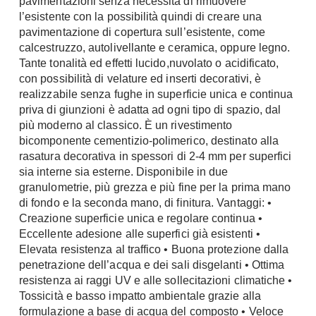
pavimentazioni senza necessità di rimuovere
l’esistente con la possibilità quindi di creare una
pavimentazione di copertura sull’esistente, come
calcestruzzo, autolivellante e ceramica, oppure legno.
Tante tonalità ed effetti lucido,nuvolato o acidificato,
con possibilità di velature ed inserti decorativi, è
realizzabile senza fughe in superficie unica e continua
priva di giunzioni è adatta ad ogni tipo di spazio, dal
più moderno al classico. È un rivestimento
bicomponente cementizio-polimerico, destinato alla
rasatura decorativa in spessori di 2-4 mm per superfici
sia interne sia esterne. Disponibile in due
granulometrie, più grezza e più fine per la prima mano
di fondo e la seconda mano, di finitura. Vantaggi: •
Creazione superficie unica e regolare continua •
Eccellente adesione alle superfici già esistenti •
Elevata resistenza al traffico • Buona protezione dalla
penetrazione dell’acqua e dei sali disgelanti • Ottima
resistenza ai raggi UV e alle sollecitazioni climatiche •
Tossicità e basso impatto ambientale grazie alla
formulazione a base di acqua del composto • Veloce