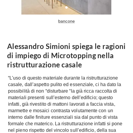
Fai da te in giardino
Giardino
Il fai da te in bagno
Arredo giardino
bancone
Casa fai da te
Tende da sole
Bricolage
Gazebo
Alessandro Simioni spiega le ragioni
di impiego di Microtopping nella
ristrutturazione casale
“L’uso di questo materiale durante la ristrutturazione
casale, dall’aspetto pulito ed essenziale, ci ha dato la
possibilità di non “disturbare “la già ricca raccolta di
materiali presenti sull’esterno dell’edificio; questo
infatti, già rivestito di mattoni lavorati a faccia vista,
marmette e mosaici contrasta volutamente con un
interno dalle finiture essenziali sia dal punto di vista
formale che materico. La ristrutturazione infatti si pone
nel pieno rispetto del vincolo sull’edificio, della sua