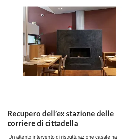
Forni
Faretti
Cappe
Applique
Lavastoviglie
Plafoniere
Lavatrici
Asciugatrici
Riscaldamento
Piccoli
Caminetti
Elettrodomestici
Stufe
Casalinghi
Radiatori
Moka
Caldaie
Bicchieri
Riscaldamento
pavimento
Utensili cucina
Stube
Soggiorno
Recupero dell’ex stazione delle
Climatizzatori
Mobili Soggiorno
corriere di cittadella
Climatizzatore
Librerie
Deumidificatori
Un attento intervento di ristrutturazione casale ha
Vetrine