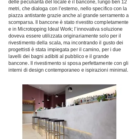
delle peculiarità del locale è il bancone, lungo ben 12
A Chiocciola
metri, che dialoga con l’esterno, nello specifico con la
Materassi
Scale Interni
piazza antistante grazie anche al grande serramento a
Lattice
scomparsa. Il bancone è stato rivestito completamente
Ringhiere
Memory Foam
e in Microtopping Ideal Work; l’innovativa soluzione
doveva essere utilizzata originariamente solo per il
Rivestimenti
Reti Letto
rivestimento della scala, ma incontrando il gusto dei
Cuscini
Ceramica
progettisti è stata impiegata per il camino, per i due
Consigli materassi
lavelli dei bagni adibiti al pubblico e il grande
Cotto
bancone. Il rivestimento si sposa perfettamente con gli
Resina
Bagno
interni di design contemporaneo e ispirazioni minimal.
Parquet
Arredo Bagno
Gres
Sanitari
Laminato
Cabine Doccia
Moquette
Idromassaggio
Carta da parati
Accessori Bagno
Pavimenti esterni
Rubinetteria
Fai da Te
Vasche da Bagno