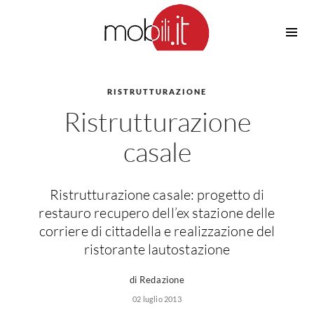
Cucine
Barbecue
Piscine
RISTRUTTURAZIONE
Cucine Design
Ristrutturazione
Irrigazione
Cucine Moderne
Casette in Legno
Cucine Classiche
casale
Amaca
Cucine Country
Ombrelloni
Cucine Monoblocco
Ristrutturazione casale: progetto di
Pergole
Consigli Cucine
restauro recupero dell’ex stazione delle
Giardinaggio
Attrezzature Interne
corriere di cittadella e realizzazione del
Piante
ristorante lautostazione
Elettrodomestici
Luce
Frigoriferi
di Redazione
Lampade
Piani cottura
02 luglio 2013
Lampadari