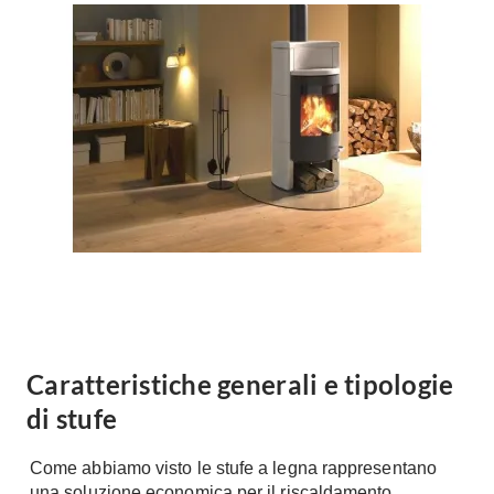
Forni
Faretti
Cappe
Applique
Lavastoviglie
Plafoniere
Lavatrici
Asciugatrici
Riscaldamento
Piccoli
Caminetti
Elettrodomestici
Stufe
Casalinghi
Radiatori
Moka
Caldaie
Bicchieri
Riscaldamento
pavimento
Utensili cucina
Stube
Caratteristiche generali e tipologie
Soggiorno
Climatizzatori
di stufe
Mobili Soggiorno
Climatizzatore
Librerie
Come abbiamo visto le stufe a legna rappresentano
Deumidificatori
Vetrine
una soluzione economica per il riscaldamento