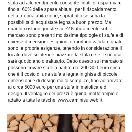
stufa ad alto rendimento consente infatti di risparmiare
Console
fino al 60% delle spese abituali per il riscaldamento
Armadi
della propria abitazione, soprattutto se si ha la
Porte
Armadio ante Battenti
possibilità di acquistare legna a buon prezzo. Ma
quanto costano queste stufe? Naturalmente sul
Armadi ante
Blindate
Scorrevoli
mercato sono presenti moltissime tipologie di stufe e di
Porte Interne
diverse dimensioni. E' quindi opportuno valutare quali
Cabine Armadio
Porte Scorrevoli
sono le proprie esigenze, tenendo in considerazione il
Armadi su misura
locale dove si intende piazzare la stufa e se il suo uso
Portoni
Armadi Angolo
sarà quotidiano o saltuario. Detto questo sul mercato si
Maniglie
possono trovare stufe a partire dai 200-300 euro circa,
I consigli sugli armadi
che è il costo di una stufa a legna in ghisa di piccole
Finestre
dimensioni e di design molto semplice, fino ad arrivare
Camerette
ai circa 5000 euro per una stufa in maiolica e di
Finestre Pvc
Camerette Ragazzi
design. Il ventaglio dei prezzi è quindi molto ampio e
Finestre Alluminio
adatto a tutte le tasche. www.caminisulweb.it
Camerette Bambini
Finestre Legno
Letti a Castello
Persiane
Per Neonati
Scale
Lettini