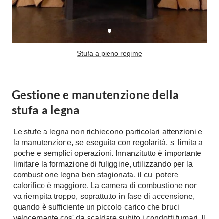
Fai da te in giardino
Giardino
Il fai da te in bagno
Arredo giardino
Casa fai da te
Tende da sole
Bricolage
Stufa a pieno regime
Gazebo
Gestione e manutenzione della
stufa a legna
Le stufe a legna non richiedono particolari attenzioni e
la manutenzione, se eseguita con regolarità, si limita a
poche e semplici operazioni. Innanzitutto è importante
limitare la formazione di fuliggine, utilizzando per la
combustione legna ben stagionata, il cui potere
calorifico è maggiore. La camera di combustione non
va riempita troppo, soprattutto in fase di accensione,
quando è sufficiente un piccolo carico che bruci
velocemente cos' da scaldare subito i condotti fumari. Il