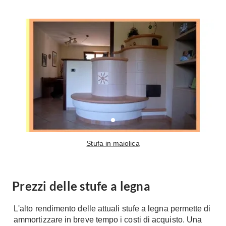
Tavoli
Stiro
Sedie
Aspirapolvere
Tavolini
Lavapavimenti
Tappeti
Progetti
Oggettistica
Complementi arredo
Ristrutturazione
Progetto
Notte
Norme
Camere Matrimoniali
Il Verde
Letti
Restauri
Stufa in maiolica
Comodino
Impianti
Camere Classiche
Hi-Fi
Lenzuola
Prezzi delle stufe a legna
Piumini
Televisori
Letti Contenitore
Hi-Fi
L'alto rendimento delle attuali stufe a legna permette di
ammortizzare in breve tempo i costi di acquisto. Una
Letti a Scomparsa
Home-Theatre