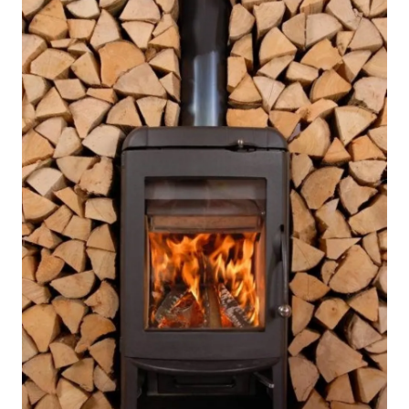
A Chiocciola
Materassi
Scale Interni
Lattice
Ringhiere
Memory Foam
Rivestimenti
Reti Letto
Cuscini
Ceramica
Consigli materassi
Cotto
Resina
Bagno
Parquet
Arredo Bagno
Gres
Sanitari
Laminato
Cabine Doccia
Moquette
Idromassaggio
Carta da parati
Accessori Bagno
Pavimenti esterni
Rubinetteria
Fai da Te
Vasche da Bagno