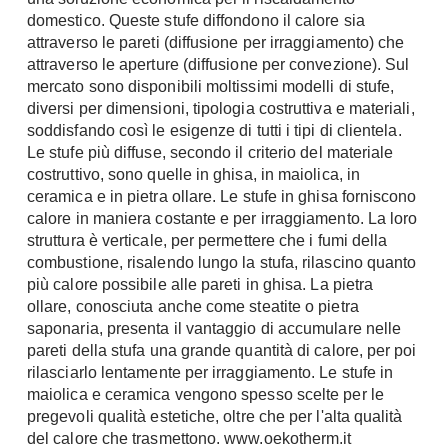
Chiller
domestico. Queste stufe diffondono il calore sia
Pareti Attrezzate
attraverso le pareti (diffusione per irraggiamento) che
Pompe di calore
Porta Tv
attraverso le aperture (diffusione per convezione). Sul
mercato sono disponibili moltissimi modelli di stufe,
Ecologia
Contatti
diversi per dimensioni, tipologia costruttiva e materiali,
Geotermia
soddisfando così le esigenze di tutti i tipi di clientela.
Divani
Le stufe più diffuse, secondo il criterio del materiale
Case in Legno
Divani moderni
costruttivo, sono quelle in ghisa, in maiolica, in
Case Prefabbricate
ceramica e in pietra ollare. Le stufe in ghisa forniscono
Divani classici
Fotovoltaico
calore in maniera costante e per irraggiamento. La loro
Poltrone
struttura è verticale, per permettere che i fumi della
Riciclo
Poltroncine
combustione, risalendo lungo la stufa, rilascino quanto
Energie Rinnovabili
più calore possibile alle pareti in ghisa. La pietra
Divanoletto
Bioedilizia
ollare, conosciuta anche come steatite o pietra
Chaise Longue
saponaria, presenta il vantaggio di accumulare nelle
Teleriscaldamento
Divani Angolo
pareti della stufa una grande quantità di calore, per poi
rilasciarlo lentamente per irraggiamento. Le stufe in
Cura della casa
Divani in Pelle
maiolica e ceramica vengono spesso scelte per le
Pulizia
pregevoli qualità estetiche, oltre che per l'alta qualità
Complementi
del calore che trasmettono. www.oekotherm.it
Detergenti