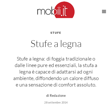
Cucine
Barbecue
Piscine
STUFE
Cucine Design
Stufe a legna
Irrigazione
Cucine Moderne
Casette in Legno
Cucine Classiche
Amaca
Cucine Country
Stufe a legna: di foggia tradizionale o
Ombrelloni
Cucine Monoblocco
dalle linee pure ed essenziali, la stufa a
Pergole
Consigli Cucine
legna è capace di adattarsi ad ogni
Giardinaggio
ambiente, diffondendo un calore diffuso
Attrezzature Interne
Piante
e una sensazione di comfort assoluto.
Elettrodomestici
Luce
di Redazione
Frigoriferi
28 settembre 2014
Lampade
Piani cottura
Lampadari