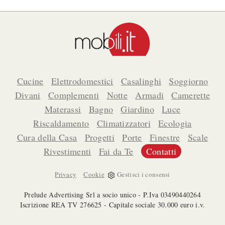
Cucine
Elettrodomestici
Casalinghi
Soggiorno
Divani
Complementi
Notte
Armadi
Camerette
Materassi
Bagno
Giardino
Luce
Riscaldamento
Climatizzatori
Ecologia
Cura della Casa
Progetti
Porte
Finestre
Scale
Rivestimenti
Fai da Te
Contatti
-
Privacy
Cookie
Gestisci i consensi
Prelude Advertising Srl a socio unico - P.Iva 03490440264
Iscrizione REA TV 276625 - Capitale sociale 30.000 euro i.v.