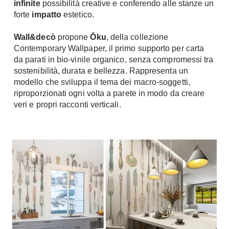
infinite
possibilità creative e conferendo alle stanze un
Tavoli
Stiro
forte
impatto
estetico.
Sedie
Aspirapolvere
Tavolini
Wall&decò
propone
Ōku
, della collezione
Lavapavimenti
Contemporary Wallpaper, il primo supporto per carta
Tappeti
da parati in bio-vinile organico, senza compromessi tra
Progetti
Oggettistica
sostenibilità, durata e bellezza. Rappresenta un
Complementi arredo
Ristrutturazione
modello che sviluppa il tema dei macro-soggetti,
riproporzionati ogni volta a parete in modo da creare
Progetto
Notte
veri e propri racconti verticali.
Norme
Camere Matrimoniali
Il Verde
Letti
Restauri
Comodino
Impianti
Camere Classiche
Hi-Fi
Lenzuola
Piumini
Televisori
Letti Contenitore
Hi-Fi
Letti a Scomparsa
Home-Theatre