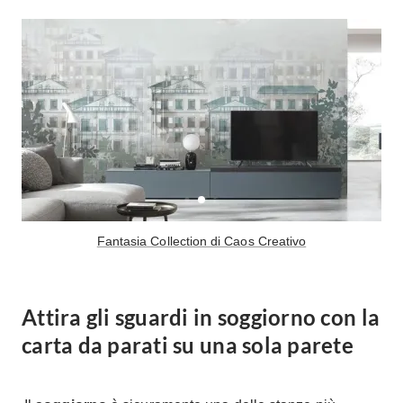
Fai da te in giardino
Giardino
Il fai da te in bagno
Arredo giardino
Casa fai da te
Tende da sole
Bricolage
Gazebo
Fantasia Collection di Caos Creativo
Attira gli sguardi in soggiorno con la
carta da parati su una sola parete