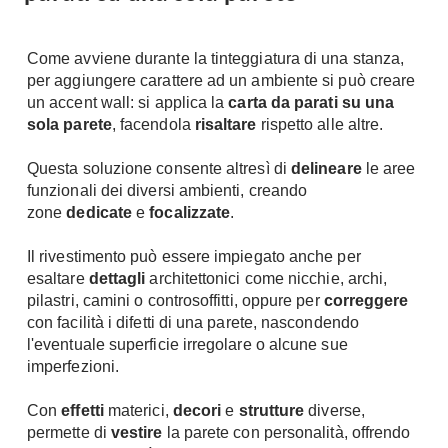
Chiller
Pareti Attrezzate
Pompe di calore
Porta Tv
Come avviene durante la tinteggiatura di una stanza,
per aggiungere carattere ad un ambiente si può creare
Ecologia
Contatti
un accent wall: si applica la
carta da parati su una
sola parete
, facendola
risaltare
rispetto alle altre.
Geotermia
Divani
Case in Legno
Questa soluzione consente altresì di
delineare
le aree
Divani moderni
Case Prefabbricate
funzionali dei diversi ambienti, creando
Divani classici
zone
dedicate
e
focalizzate
.
Fotovoltaico
Poltrone
Riciclo
Il rivestimento può essere impiegato anche per
Poltroncine
Energie Rinnovabili
esaltare
dettagli
architettonici come nicchie, archi,
Divanoletto
pilastri, camini o controsoffitti, oppure per
correggere
Bioedilizia
Chaise Longue
con facilità i difetti di una parete, nascondendo
Teleriscaldamento
l'eventuale superficie irregolare o alcune sue
Divani Angolo
imperfezioni.
Cura della casa
Divani in Pelle
Pulizia
Con
effetti
materici,
decori
e
strutture
diverse,
Complementi
permette di
vestire
la parete con personalità, offrendo
Detergenti