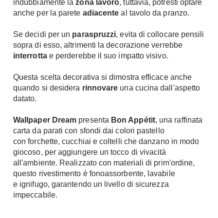
indubbiamente la
zona lavoro
, tuttavia, potresti optare
A Chiocciola
anche per la parete
adiacente
al tavolo da pranzo.
Materassi
Scale Interni
Lattice
Se decidi per un
paraspruzzi
, evita di collocare pensili
Ringhiere
Memory Foam
sopra di esso, altrimenti la decorazione verrebbe
interrotta
e perderebbe il suo impatto visivo.
Rivestimenti
Reti Letto
Cuscini
Ceramica
Questa scelta decorativa si dimostra efficace anche
Consigli materassi
quando si desidera
rinnovare
una cucina dall'aspetto
Cotto
datato.
Resina
Bagno
Parquet
Wallpaper Dream
presenta
Bon Appétit
, una raffinata
Arredo Bagno
carta da parati con sfondi dai colori pastello
Gres
Sanitari
con forchette, cucchiai e coltelli che danzano in modo
Laminato
giocoso, per aggiungere un tocco di vivacità
Cabine Doccia
Moquette
all'ambiente. Realizzato con materiali di prim'ordine,
Idromassaggio
questo rivestimento è fonoassorbente, lavabile
Carta da parati
Accessori Bagno
e ignifugo, garantendo un livello di sicurezza
Pavimenti esterni
impeccabile.
Rubinetteria
Fai da Te
Vasche da Bagno