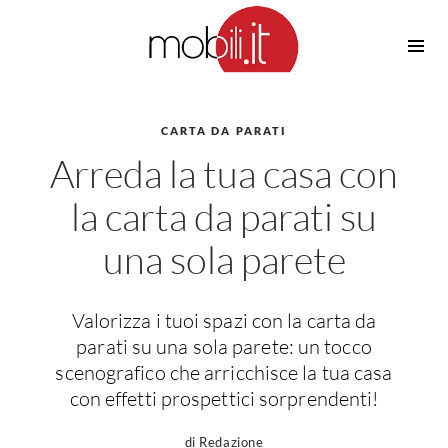
Cucine
Barbecue
Piscine
CARTA DA PARATI
Cucine Design
Arreda la tua casa con
Irrigazione
Cucine Moderne
Casette in Legno
Cucine Classiche
la carta da parati su
Amaca
Cucine Country
una sola parete
Ombrelloni
Cucine Monoblocco
Pergole
Consigli Cucine
Giardinaggio
Attrezzature Interne
Valorizza i tuoi spazi con la carta da
Piante
parati su una sola parete: un tocco
Elettrodomestici
scenografico che arricchisce la tua casa
Luce
Frigoriferi
con effetti prospettici sorprendenti!
Lampade
Piani cottura
di Redazione
Lampadari