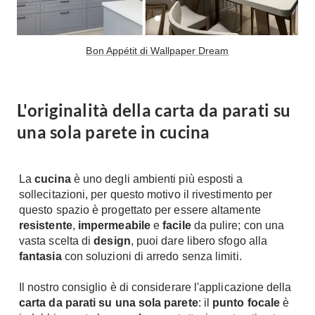
Console
Armadi
Porte
Armadio ante Battenti
Bon Appétit di Wallpaper Dream
Armadi ante
Blindate
Scorrevoli
Porte Interne
Cabine Armadio
L'originalità della carta da parati su
Porte Scorrevoli
Armadi su misura
una sola parete in cucina
Portoni
Armadi Angolo
Maniglie
I consigli sugli armadi
La
cucina
è uno degli ambienti più esposti a
Finestre
sollecitazioni, per questo motivo il rivestimento per
Camerette
Finestre Pvc
questo spazio è progettato per essere altamente
Camerette Ragazzi
resistente
,
impermeabile
e
facile
da pulire; con una
Finestre Alluminio
vasta scelta di
design
, puoi dare libero sfogo alla
Camerette Bambini
Finestre Legno
fantasia
con soluzioni di arredo senza limiti.
Letti a Castello
Persiane
Per Neonati
Il nostro consiglio è di considerare l'applicazione della
Scale
carta da parati su una sola parete
Lettini
: il
punto focale
è