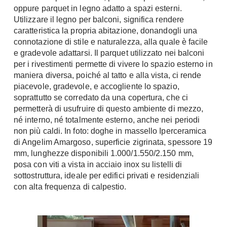
oppure parquet in legno adatto a spazi esterni.
Chiller
Pareti Attrezzate
Utilizzare il legno per balconi, significa rendere
Pompe di calore
Porta Tv
caratteristica la propria abitazione, donandogli una
connotazione di stile e naturalezza, alla quale è facile
Ecologia
Contatti
e gradevole adattarsi. Il parquet utilizzato nei balconi
per i rivestimenti permette di vivere lo spazio esterno in
Geotermia
Divani
maniera diversa, poiché al tatto e alla vista, ci rende
Case in Legno
piacevole, gradevole, e accogliente lo spazio,
Divani moderni
Case Prefabbricate
soprattutto se corredato da una copertura, che ci
Divani classici
Fotovoltaico
permetterà di usufruire di questo ambiente di mezzo,
Poltrone
né interno, né totalmente esterno, anche nei periodi
Riciclo
non più caldi. In foto: doghe in massello Iperceramica
Poltroncine
Energie Rinnovabili
di Angelim Amargoso, superficie zigrinata, spessore 19
Divanoletto
Bioedilizia
mm, lunghezze disponibili 1.000/1.550/2.150 mm,
Chaise Longue
posa con viti a vista in acciaio inox su listelli di
Teleriscaldamento
sottostruttura, ideale per edifici privati e residenziali
Divani Angolo
con alta frequenza di calpestio.
Cura della casa
Divani in Pelle
Pulizia
Complementi
Detergenti