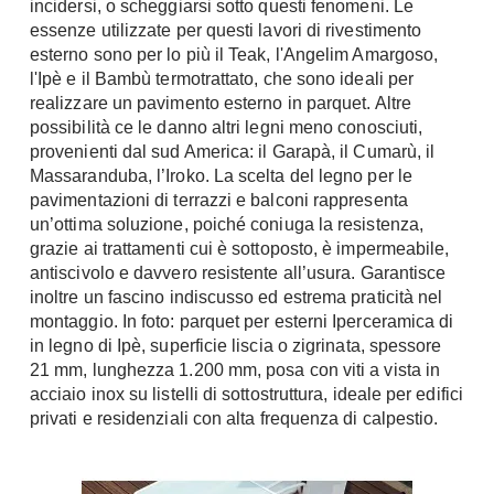
incidersi, o scheggiarsi sotto questi fenomeni. Le
Console
essenze utilizzate per questi lavori di rivestimento
Armadi
esterno sono per lo più il Teak, l'Angelim Amargoso,
Porte
Armadio ante Battenti
l'Ipè e il Bambù termotrattato, che sono ideali per
realizzare un pavimento esterno in parquet. Altre
Armadi ante
Blindate
possibilità ce le danno altri legni meno conosciuti,
Scorrevoli
Porte Interne
provenienti dal sud America: il Garapà, il Cumarù, il
Cabine Armadio
Massaranduba, l’Iroko. La scelta del legno per le
Porte Scorrevoli
Armadi su misura
pavimentazioni di terrazzi e balconi rappresenta
Portoni
un’ottima soluzione, poiché coniuga la resistenza,
Armadi Angolo
Maniglie
grazie ai trattamenti cui è sottoposto, è impermeabile,
I consigli sugli armadi
antiscivolo e davvero resistente all’usura. Garantisce
Finestre
inoltre un fascino indiscusso ed estrema praticità nel
Camerette
montaggio. In foto: parquet per esterni Iperceramica di
Finestre Pvc
in legno di Ipè, superficie liscia o zigrinata, spessore
Camerette Ragazzi
Finestre Alluminio
21 mm, lunghezza 1.200 mm, posa con viti a vista in
Camerette Bambini
Finestre Legno
acciaio inox su listelli di sottostruttura, ideale per edifici
Letti a Castello
privati e residenziali con alta frequenza di calpestio.
Persiane
Per Neonati
Scale
Lettini