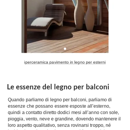
Tavoli
Stiro
Sedie
Aspirapolvere
Tavolini
Lavapavimenti
Tappeti
Progetti
Oggettistica
Complementi arredo
Ristrutturazione
Progetto
Notte
iperceramica pavimento in legno per esterni
Norme
Camere Matrimoniali
Il Verde
Letti
Restauri
Comodino
Le essenze del legno per balconi
Impianti
Camere Classiche
Quando parliamo di legno per balconi, parliamo di
Hi-Fi
Lenzuola
essenze che possano essere esposte all’esterno,
Piumini
Televisori
quindi a contatto diretto dodici mesi all’anno con sole,
Letti Contenitore
pioggia, vento, neve e grandine, dovendo mantenere il
Hi-Fi
loro aspetto qualitativo, senza rovinarsi troppo, né
Letti a Scomparsa
Home-Theatre