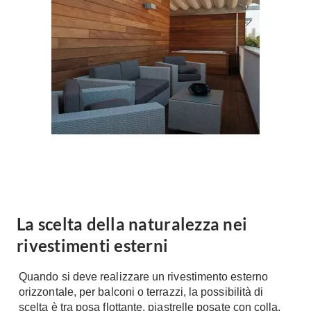
Forni
Faretti
Cappe
Applique
Lavastoviglie
Plafoniere
Lavatrici
Asciugatrici
Riscaldamento
Piccoli
Caminetti
Elettrodomestici
Stufe
Casalinghi
Radiatori
Moka
Caldaie
Bicchieri
Riscaldamento
pavimento
Utensili cucina
La scelta della naturalezza nei
Stube
rivestimenti esterni
Soggiorno
Climatizzatori
Mobili Soggiorno
Quando si deve realizzare un rivestimento esterno
Climatizzatore
Librerie
orizzontale, per balconi o terrazzi, la possibilità di
Deumidificatori
scelta è tra posa flottante, piastrelle posate con colla,
Vetrine