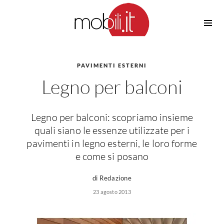
Cucine
Barbecue
Piscine
PAVIMENTI ESTERNI
Cucine Design
Legno per balconi
Irrigazione
Cucine Moderne
Casette in Legno
Cucine Classiche
Amaca
Cucine Country
Legno per balconi: scopriamo insieme
Ombrelloni
Cucine Monoblocco
quali siano le essenze utilizzate per i
Pergole
Consigli Cucine
pavimenti in legno esterni, le loro forme
Giardinaggio
e come si posano
Attrezzature Interne
Piante
Elettrodomestici
di Redazione
Luce
23 agosto 2013
Frigoriferi
Lampade
Piani cottura
Lampadari