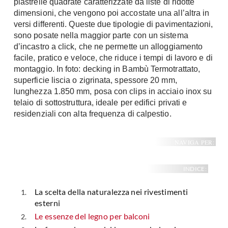
piastrelle quadrate caratterizzate da liste di ridotte
Fai da te in giardino
dimensioni, che vengono poi accostate una all’altra in
Giardino
versi differenti. Queste due tipologie di pavimentazioni,
Il fai da te in bagno
Arredo giardino
sono posate nella maggior parte con un sistema
Casa fai da te
d’incastro a click, che ne permette un alloggiamento
Tende da sole
Bricolage
facile, pratico e veloce, che riduce i tempi di lavoro e di
Gazebo
montaggio. In foto: decking in Bambù Termotrattato,
superficie liscia o zigrinata, spessore 20 mm,
lunghezza 1.850 mm, posa con clips in acciaio inox su
telaio di sottostruttura, ideale per edifici privati e
residenziali con alta frequenza di calpestio.
NAVIGA PER:
INDICE:
La scelta della naturalezza nei rivestimenti
esterni
Le essenze del legno per balconi