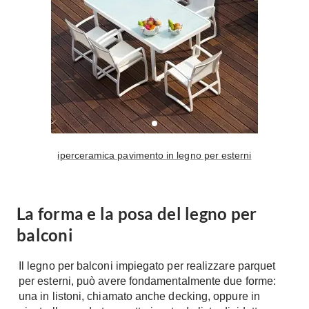
A Chiocciola
Materassi
Scale Interni
Lattice
Ringhiere
Memory Foam
Rivestimenti
Reti Letto
Cuscini
Ceramica
Consigli materassi
Cotto
Resina
Bagno
iperceramica pavimento in legno per esterni
Parquet
Arredo Bagno
Gres
Sanitari
Laminato
La forma e la posa del legno per
Cabine Doccia
Moquette
balconi
Idromassaggio
Carta da parati
Accessori Bagno
Il legno per balconi impiegato per realizzare parquet
Pavimenti esterni
Rubinetteria
per esterni, può avere fondamentalmente due forme:
una in listoni, chiamato anche decking, oppure in
Fai da Te
Vasche da Bagno