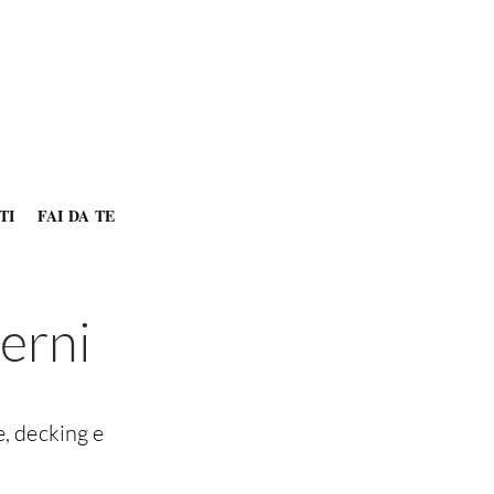
TI
FAI DA TE
terni
e, decking e
à