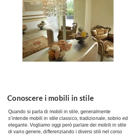
Forni
Faretti
Cappe
Applique
Lavastoviglie
Plafoniere
Lavatrici
Asciugatrici
Riscaldamento
Piccoli
Caminetti
Elettrodomestici
Stufe
Casalinghi
Radiatori
Moka
Caldaie
Bicchieri
Riscaldamento
pavimento
Utensili cucina
Conoscere i mobili in stile
Stube
Soggiorno
Quando si parla di mobili in stile, generalmente
Climatizzatori
Mobili Soggiorno
s’intende mobili in stile classico, tradizionale, sobrio ed
Climatizzatore
elegante. Vogliamo oggi però parlare dei mobili in stile
Librerie
di vario genere, differenziando i diversi stili nel corso
Deumidificatori
Vetrine