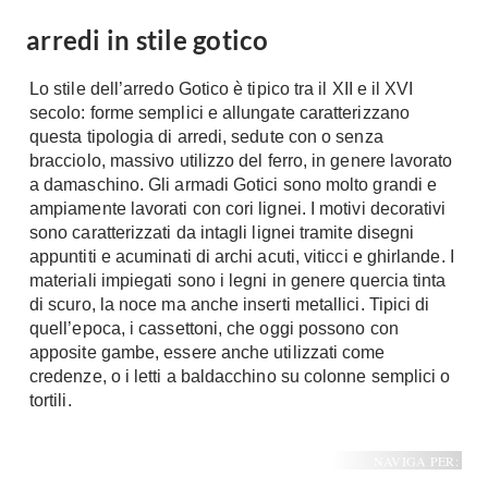
A Chiocciola
Materassi
arredi in stile gotico
Scale Interni
Lattice
Ringhiere
Lo stile dell’arredo Gotico è tipico tra il XII e il XVI
Memory Foam
secolo: forme semplici e allungate caratterizzano
Rivestimenti
Reti Letto
questa tipologia di arredi, sedute con o senza
bracciolo, massivo utilizzo del ferro, in genere lavorato
Cuscini
Ceramica
a damaschino. Gli armadi Gotici sono molto grandi e
Consigli materassi
Cotto
ampiamente lavorati con cori lignei. I motivi decorativi
Resina
sono caratterizzati da intagli lignei tramite disegni
Bagno
appuntiti e acuminati di archi acuti, viticci e ghirlande. I
Parquet
materiali impiegati sono i legni in genere quercia tinta
Arredo Bagno
Gres
di scuro, la noce ma anche inserti metallici. Tipici di
Sanitari
Laminato
quell’epoca, i cassettoni, che oggi possono con
Cabine Doccia
apposite gambe, essere anche utilizzati come
Moquette
credenze, o i letti a baldacchino su colonne semplici o
Idromassaggio
Carta da parati
tortili.
Accessori Bagno
Pavimenti esterni
Rubinetteria
NAVIGA PER:
Fai da Te
Vasche da Bagno