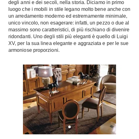
degli anni e dei secoli, nella storia. Diciamo in primo
Chiller
Pareti Attrezzate
luogo che i mobili in stile legano molto bene anche con
Pompe di calore
un arredamento moderno ed estremamente minimale,
Porta Tv
unico vincolo, non esagerare: infatti, un pezzo o due al
Ecologia
massimo sono caratteristici, di più rischiano di divenire
Contatti
ridondanti. Uno degli stili più eleganti è quello di Luigi
Geotermia
Divani
XV, per la sua linea elegante e aggraziata e per le sue
Case in Legno
armoniose proporzioni.
Divani moderni
Case Prefabbricate
Divani classici
Fotovoltaico
Poltrone
Riciclo
Poltroncine
Energie Rinnovabili
Divanoletto
Bioedilizia
Chaise Longue
Teleriscaldamento
Divani Angolo
Cura della casa
Divani in Pelle
Pulizia
Complementi
Detergenti