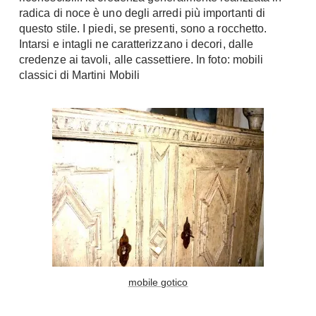
radica di noce è uno degli arredi più importanti di
Console
Armadi
questo stile. I piedi, se presenti, sono a rocchetto.
Intarsi e intagli ne caratterizzano i decori, dalle
Porte
Armadio ante Battenti
credenze ai tavoli, alle cassettiere. In foto: mobili
Armadi ante
Blindate
classici di Martini Mobili
Scorrevoli
Porte Interne
Cabine Armadio
Porte Scorrevoli
Armadi su misura
Portoni
Armadi Angolo
Maniglie
I consigli sugli armadi
Finestre
Camerette
Finestre Pvc
Camerette Ragazzi
Finestre Alluminio
Camerette Bambini
Finestre Legno
Letti a Castello
Persiane
mobile gotico
Per Neonati
Scale
Lettini