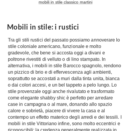
mobili in stile classico martini
Tavoli
Stiro
Sedie
Aspirapolvere
Tavolini
Lavapavimenti
Mobili in stile: i rustici
Tappeti
Progetti
Oggettistica
Tra gli stili rustici del passato possiamo annoverare lo
Complementi arredo
Ristrutturazione
stile coloniale americano, funzionale e molto
gradevole, che bene si accosta oggi a divani e
Progetto
Notte
poltrone rivestiti di velluto o di lino stampato. In
Norme
alternativa, i mobili in stile Barocco spagnolo, rendono
Camere Matrimoniali
Il Verde
un pizzico di brio e di effervescenza agli ambienti,
Letti
soprattutto se accostati a muri dalla tinta unita, bianca
Restauri
o dai colori accesi, e un bel tappeto a pelo lungo. Lo
Comodino
Impianti
stile provenzale oggi anche rivalutato e trasformato
Camere Classiche
come elegante shabby shic è perfetto per arredare
Hi-Fi
Lenzuola
case in campagna o al mare, donando allo spazio
calore e sobrietà, piacere di vivere la casa e al
Piumini
Televisori
contempo un effetto materico degli arredi e dei tessili. I
Letti Contenitore
Hi-Fi
mobili in stile Vittoriano infine, sono molto eccentrici e
Letti a Scomparsa
Home-Theatre
riconoscibili: la credenza generalmente realizzata in