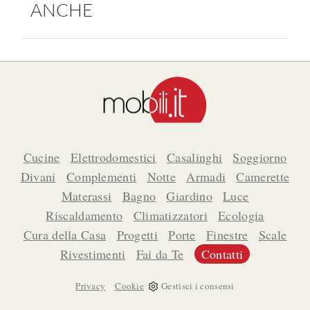
ANCHE
Cucine
Elettrodomestici
Casalinghi
Soggiorno
Divani
Complementi
Notte
Armadi
Camerette
Materassi
Bagno
Giardino
Luce
Riscaldamento
Climatizzatori
Ecologia
Cura della Casa
Progetti
Porte
Finestre
Scale
Rivestimenti
Fai da Te
Contatti
-
Privacy
Cookie
Gestisci i consensi