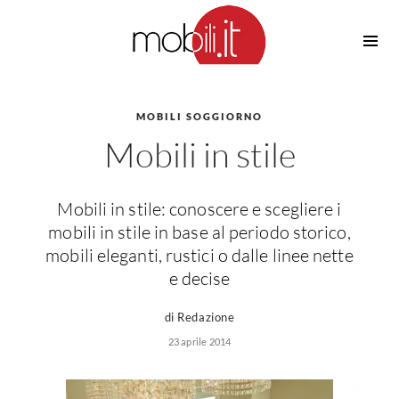
Cucine
Barbecue
Piscine
MOBILI SOGGIORNO
Cucine Design
Mobili in stile
Irrigazione
Cucine Moderne
Casette in Legno
Cucine Classiche
Amaca
Cucine Country
Mobili in stile: conoscere e scegliere i
Ombrelloni
Cucine Monoblocco
mobili in stile in base al periodo storico,
Pergole
Consigli Cucine
mobili eleganti, rustici o dalle linee nette
Giardinaggio
e decise
Attrezzature Interne
Piante
Elettrodomestici
di Redazione
Luce
23 aprile 2014
Frigoriferi
Lampade
Piani cottura
Lampadari