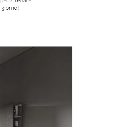
 per arredare
e giorno!