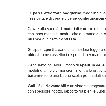
Le
pareti attrezzate soggiorno moderne
ci o
flessibilità e di creare diverse
configurazioni
d
Grazie alla varietà di
materiali
e
colori
disponi
con inserimento di moduli che alternano due o più
nuance
o in netto
contrasto
.
Gli spazi
aperti
creano un'atmosfera leggera ed 
chiusi
come cassettoni o sportelli per mantene
Per quanto riguarda il modo di
apertura
delle 
moduli di ampie dimensioni, mentre la praticit
battente
sono una buona scelta per moduli stre
Wall 12
di
Novamobili
è un sistema progettato
con spessore ridotto, rapporto fra pieni e vuoti 