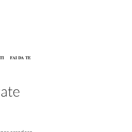
TI
FAI DA TE
zate