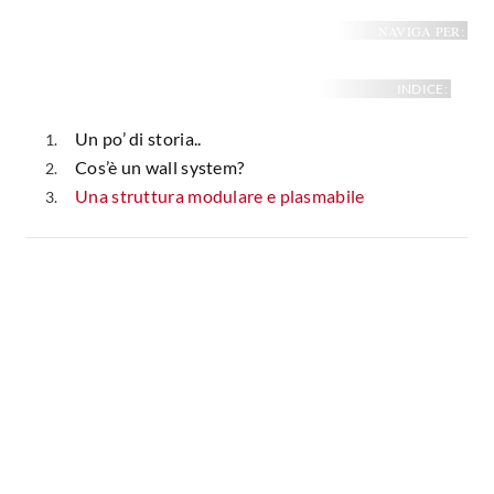
Fai da te in giardino
NAVIGA PER:
Giardino
Il fai da te in bagno
Arredo giardino
Casa fai da te
INDICE:
Tende da sole
Bricolage
Gazebo
Un po’ di storia..
Cos’è un wall system?
Una struttura modulare e plasmabile