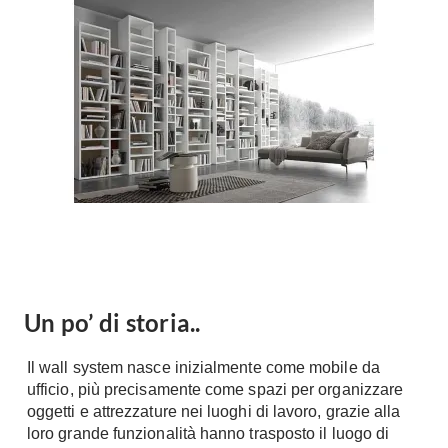
Forni
Faretti
Cappe
Applique
Lavastoviglie
Plafoniere
Lavatrici
Asciugatrici
Riscaldamento
Piccoli
Caminetti
Elettrodomestici
Stufe
Casalinghi
Radiatori
Moka
Caldaie
Bicchieri
Riscaldamento
pavimento
Utensili cucina
Un po’ di storia..
Stube
Soggiorno
Il wall system nasce inizialmente come mobile da
Climatizzatori
Mobili Soggiorno
ufficio, più precisamente come spazi per organizzare
Climatizzatore
oggetti e attrezzature nei luoghi di lavoro, grazie alla
Librerie
loro grande funzionalità hanno trasposto il luogo di
Deumidificatori
Vetrine