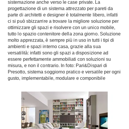
sistemazione anche verso le case private. La
Chiller
Pareti Attrezzate
progettazione di un sistema attrezzato per pareti da
Pompe di calore
parte di architetti e designer è totalmente libero, infatti
Porta Tv
ci si può sbizzarrire a trovare la migliore soluzione per
Ecologia
ottimizzare gli spazi e risolvere con un unico mobile,
Contatti
tutto lo spazio contenitore della zona giorno. Soluzione
Geotermia
Divani
molto apprezzata, è sempre più in uso in tutti i tipi di
Case in Legno
ambienti e spazi interno casa, grazie alla sua
Divani moderni
versatilità: infatti sono gli spazi a disposizione ad
Case Prefabbricate
Divani classici
essere perfettamente ammobiliati con soluzioni su
Fotovoltaico
misura, e non il contrario. In foto: Pari&Dispari di
Poltrone
Riciclo
Presotto, sistema soggiorno pratico e versatile per ogni
Poltroncine
gusto, implementabile, modulare e componibile
Energie Rinnovabili
Divanoletto
Bioedilizia
Chaise Longue
Teleriscaldamento
Divani Angolo
Cura della casa
Divani in Pelle
Pulizia
Complementi
Detergenti