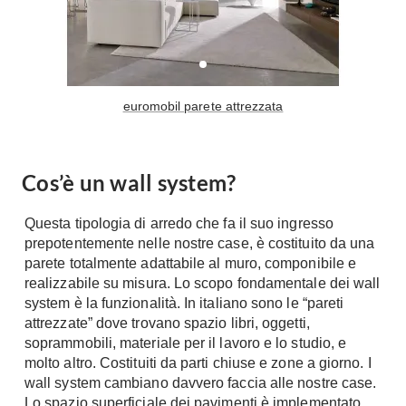
Tavoli
Stiro
Sedie
Aspirapolvere
Tavolini
Lavapavimenti
Tappeti
euromobil parete attrezzata
Progetti
Oggettistica
Complementi arredo
Ristrutturazione
Progetto
Cos’è un wall system?
Notte
Norme
Camere Matrimoniali
Il Verde
Questa tipologia di arredo che fa il suo ingresso
Letti
prepotentemente nelle nostre case, è costituito da una
Restauri
parete totalmente adattabile al muro, componibile e
Comodino
Impianti
realizzabile su misura. Lo scopo fondamentale dei wall
Camere Classiche
system è la funzionalità. In italiano sono le “pareti
Hi-Fi
Lenzuola
attrezzate” dove trovano spazio libri, oggetti,
soprammobili, materiale per il lavoro e lo studio, e
Piumini
Televisori
molto altro. Costituiti da parti chiuse e zone a giorno. I
Letti Contenitore
Hi-Fi
wall system cambiano davvero faccia alle nostre case.
Letti a Scomparsa
Home-Theatre
Lo spazio superficiale dei pavimenti è implementato