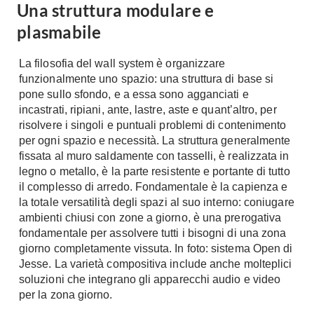
Una struttura modulare e
A Chiocciola
Materassi
plasmabile
Scale Interni
Lattice
Ringhiere
La filosofia del wall system è organizzare
Memory Foam
funzionalmente uno spazio: una struttura di base si
Rivestimenti
Reti Letto
pone sullo sfondo, e a essa sono agganciati e
Cuscini
Ceramica
incastrati, ripiani, ante, lastre, aste e quant’altro, per
risolvere i singoli e puntuali problemi di contenimento
Consigli materassi
Cotto
per ogni spazio e necessità. La struttura generalmente
Resina
fissata al muro saldamente con tasselli, è realizzata in
Bagno
Parquet
legno o metallo, è la parte resistente e portante di tutto
Arredo Bagno
il complesso di arredo. Fondamentale è la capienza e
Gres
Sanitari
la totale versatilità degli spazi al suo interno: coniugare
Laminato
ambienti chiusi con zone a giorno, è una prerogativa
Cabine Doccia
Moquette
fondamentale per assolvere tutti i bisogni di una zona
Idromassaggio
giorno completamente vissuta. In foto: sistema Open di
Carta da parati
Accessori Bagno
Jesse. La varietà compositiva include anche molteplici
Pavimenti esterni
soluzioni che integrano gli apparecchi audio e video
Rubinetteria
per la zona giorno.
Fai da Te
Vasche da Bagno