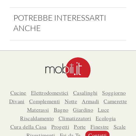
POTREBBE INTERESSARTI
ANCHE
Cucine
Elettrodomestici
Casalinghi
Soggiorno
Divani
Complementi
Notte
Armadi
Camerette
Materassi
Bagno
Giardino
Luce
Riscaldamento
Climatizzatori
Ecologia
Cura della Casa
Progetti
Porte
Finestre
Scale
Rivestimenti
Fai da Te
Contatti