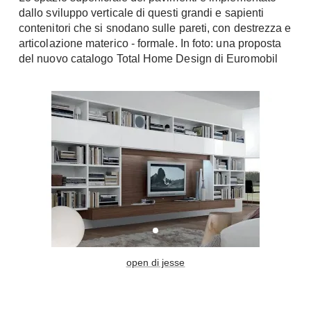
dallo sviluppo verticale di questi grandi e sapienti
Console
Armadi
contenitori che si snodano sulle pareti, con destrezza e
articolazione materico - formale. In foto: una proposta
Porte
Armadio ante Battenti
del nuovo catalogo Total Home Design di Euromobil
Armadi ante
Blindate
Scorrevoli
Porte Interne
Cabine Armadio
Porte Scorrevoli
Armadi su misura
Portoni
Armadi Angolo
Maniglie
I consigli sugli armadi
Finestre
Camerette
Finestre Pvc
Camerette Ragazzi
Finestre Alluminio
Camerette Bambini
Finestre Legno
Letti a Castello
open di jesse
Persiane
Per Neonati
Scale
Lettini