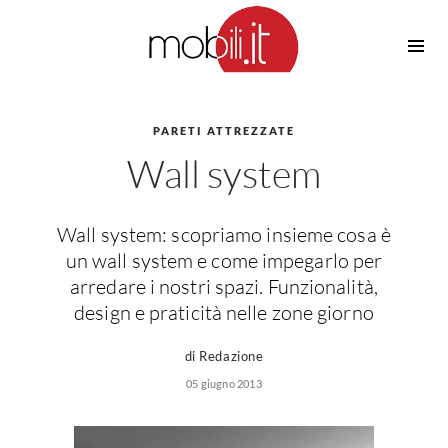
Cucine
Barbecue
Piscine
PARETI ATTREZZATE
Cucine Design
Wall system
Irrigazione
Cucine Moderne
Casette in Legno
Cucine Classiche
Amaca
Cucine Country
Wall system: scopriamo insieme cosa è
Ombrelloni
Cucine Monoblocco
un wall system e come impegarlo per
Pergole
Consigli Cucine
arredare i nostri spazi. Funzionalità,
Giardinaggio
design e praticità nelle zone giorno
Attrezzature Interne
Piante
Elettrodomestici
di Redazione
Luce
05 giugno 2013
Frigoriferi
Lampade
Piani cottura
Lampadari