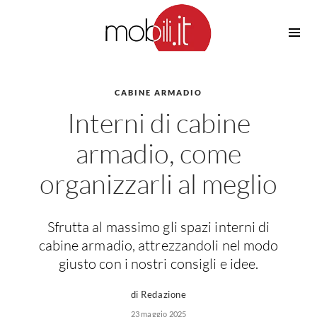
Cucine
Barbecue
Piscine
CABINE ARMADIO
Cucine Design
Interni di cabine
Irrigazione
Cucine Moderne
Casette in Legno
Cucine Classiche
armadio, come
Amaca
Cucine Country
organizzarli al meglio
Ombrelloni
Cucine Monoblocco
Pergole
Consigli Cucine
Giardinaggio
Attrezzature Interne
Sfrutta al massimo gli spazi interni di
Piante
cabine armadio, attrezzandoli nel modo
Elettrodomestici
giusto con i nostri consigli e idee.
Luce
Frigoriferi
Lampade
di Redazione
Piani cottura
Lampadari
23 maggio 2025