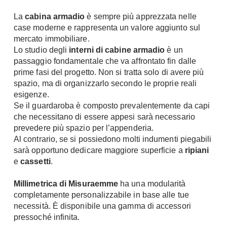
Chiller
Pareti Attrezzate
La
cabina armadio
è sempre più apprezzata nelle
Pompe di calore
Porta Tv
case moderne e rappresenta un valore aggiunto sul
mercato immobiliare.
Ecologia
Contatti
Lo studio
degli
interni di cabine armadio
è un
passaggio fondamentale che va affrontato fin dalle
Geotermia
Divani
prime fasi del progetto. Non si tratta solo di avere più
Case in Legno
spazio, ma di organizzarlo secondo le proprie reali
Divani moderni
Case Prefabbricate
esigenze.
Divani classici
Se il guardaroba è composto prevalentemente da capi
Fotovoltaico
che necessitano di essere appesi sarà necessario
Poltrone
Riciclo
prevedere più spazio per l’appenderia.
Poltroncine
Energie Rinnovabili
Al contrario, se si possiedono molti indumenti piegabili
Divanoletto
sarà opportuno dedicare maggiore superficie a
ripiani
Bioedilizia
e
cassetti
Chaise Longue
.
Teleriscaldamento
Divani Angolo
Millimetrica di Misuraemme
ha una modularità
Cura della casa
Divani in Pelle
completamente personalizzabile in base alle tue
necessità. È disponibile una gamma di accessori
Pulizia
Complementi
pressoché infinita.
Detergenti