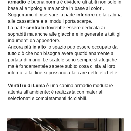
armadio
è buona norma è dividere gli abiti non solo in
Fai da te in giardino
base alla tipologia ma anche in base ai colori.
Giardino
Il fai da te in bagno
Suggeriamo di riservare la parte
inferiore
della cabina
Arredo giardino
alle cassettiere e ai moduli porta scarpe.
Casa fai da te
Tende da sole
La parte
centrale
dovrebbe essere dedicata ai
Bricolage
soprabiti ma anche alle giacche e in generale a tutti gli
Gazebo
indumenti da appendere.
Ancora
più in alto
lo spazio può essere occupato da
tutto ciò che non bisogna avere quotidianamente a
portata di mano. Le scatole sono sempre strategiche
ma è fondamentale sapere subito cosa ci sia al loro
interno: a tal fine si possono attaccare delle etichette.
VentiTre di Lema
è una cabina armadio modulare
attenta all'ambiente: è realizzata con materiali
selezionati e completamenti riciclabili.