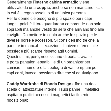
Generalmente l'
interno cabina armadio
viene
Console
utilizzato da una
coppia
, anche se non mancano i casi
Armadi
in cui è il regno assoluto di un'unica persona.
Porte
Armadio ante Battenti
Per le donne c’è bisogno di più spazio per i capi
lunghi, poiché il loro guardaroba comprende non solo
Armadi ante
Blindate
soprabiti ma anche vestiti da sera che arrivano fino alle
Scorrevoli
Porte Interne
caviglie. Da mettere in conto anche lo spazio per le
Cabine Armadio
Porte Scorrevoli
diverse borse e accessori. Si consideri inoltre che, a
Armadi su misura
parte le immancabili eccezioni, l'universo femminile
Portoni
Armadi Angolo
possiede più scarpe rispetto agli uomini.
Maniglie
Questi ultimi, però, necessitano di porta cravatte
I consigli sugli armadi
e porta pantaloni estraibili e di un organizer per
Finestre
camicie. Il numero e la tipologia di vani e ripiani per i
Camerette
capi corti, invece, possiamo dire che si equivalgono.
Finestre Pvc
Camerette Ragazzi
Finestre Alluminio
Caddy Wardrobe di Ronda Design
offre una ricca
Camerette Bambini
Finestre Legno
scelta di attrezzature interne. I suoi pannelli metallici
Letti a Castello
ospitano pratici accessori magnetici facilmente
Persiane
Per Neonati
riposizionabili.
Scale
Lettini