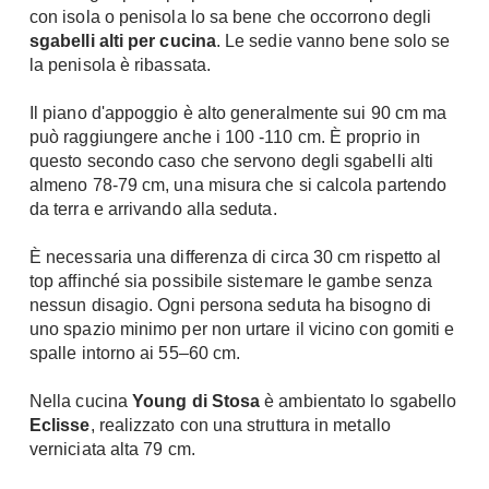
con isola o penisola lo sa bene che occorrono degli
Chiller
Pareti Attrezzate
sgabelli alti per cucina
. Le sedie vanno bene solo se
Pompe di calore
Porta Tv
la penisola è ribassata.
Ecologia
Contatti
Il piano d'appoggio è alto generalmente sui 90 cm ma
può raggiungere anche i 100 -110 cm. È proprio in
Geotermia
Divani
questo secondo caso che servono degli sgabelli alti
Case in Legno
almeno 78-79 cm, una misura che si calcola partendo
Divani moderni
Case Prefabbricate
da terra e arrivando alla seduta.
Divani classici
Fotovoltaico
Poltrone
È necessaria una differenza di circa 30 cm rispetto al
Riciclo
top affinché sia possibile sistemare le gambe senza
Poltroncine
Energie Rinnovabili
nessun disagio. Ogni persona seduta ha bisogno di
Divanoletto
Bioedilizia
uno spazio minimo per non urtare il vicino con gomiti e
Chaise Longue
spalle intorno ai 55–60 cm.
Teleriscaldamento
Divani Angolo
Nella cucina
Young di Stosa
è ambientato lo sgabello
Cura della casa
Divani in Pelle
Eclisse
, realizzato con una struttura in metallo
Pulizia
verniciata alta 79 cm.
Complementi
Detergenti