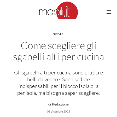
Cucine
Barbecue
Piscine
SEDIE
Cucine Design
Come scegliere gli
Irrigazione
Cucine Moderne
Casette in Legno
Cucine Classiche
sgabelli alti per cucina
Amaca
Cucine Country
Ombrelloni
Cucine Monoblocco
Gli sgabelli alti per cucina sono pratici e
Pergole
Consigli Cucine
belli da vedere. Sono sedute
Giardinaggio
Attrezzature Interne
indispensabili per il blocco isola o la
Piante
penisola, ma bisogna saper scegliere.
Elettrodomestici
Luce
Frigoriferi
di Redazione
Lampade
Piani cottura
03 dicembre 2025
Lampadari