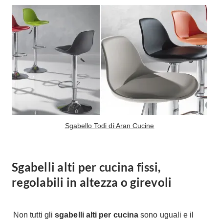
Tavoli
Stiro
Sedie
Aspirapolvere
Tavolini
Lavapavimenti
Tappeti
Progetti
Oggettistica
Complementi arredo
Ristrutturazione
Progetto
Notte
Norme
Camere Matrimoniali
Il Verde
Sgabello Todi di Aran Cucine
Letti
Restauri
Comodino
Impianti
Camere Classiche
Sgabelli alti per cucina fissi,
Hi-Fi
Lenzuola
regolabili in altezza o girevoli
Piumini
Televisori
Letti Contenitore
Hi-Fi
Letti a Scomparsa
Non tutti gli
sgabelli alti per cucina
sono uguali e il
Home-Theatre