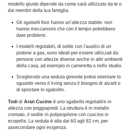
modello giusto dipende da come sarà utilizzato da te o
Console
Armadi
dai membri della tua famiglia.
Porte
Armadio ante Battenti
Gli sgabelli fissi hanno un’altezza stabile: non
Armadi ante
hanno meccanismi che con il tempo potrebbero
Blindate
Scorrevoli
dare problemi.
Porte Interne
Cabine Armadio
I modelli regolabili, di solito con l'ausilio di un
Porte Scorrevoli
Armadi su misura
pistone a gas, sono ideali per essere utilizzati da
Portoni
persone con altezze diverse anche in altri ambienti
Armadi Angolo
Maniglie
della casa, ad esempio in cameretta o nello studio.
I consigli sugli armadi
Scegliendo una seduta girevole potrai orientare lo
Finestre
Camerette
sguardo verso il living senza il bisogno di alzarti o
Finestre Pvc
di spostare lo sgabello.
Camerette Ragazzi
Finestre Alluminio
Camerette Bambini
Todi
di
Aran Cucine
è uno sgabello regolabile in
Finestre Legno
altezza con poggiapiedi. La struttura è in metallo
Letti a Castello
Persiane
cromato, il sedile in polipropilene con cuscino in
Per Neonati
ecopelle. La seduta è alta dai 60 agli 82 cm, per
Scale
Lettini
assecondare ogni esigenza.