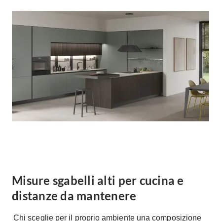
Forni
Faretti
Cappe
Applique
Lavastoviglie
Plafoniere
Lavatrici
Asciugatrici
Riscaldamento
Piccoli
Caminetti
Elettrodomestici
Stufe
Casalinghi
Radiatori
Moka
Caldaie
Bicchieri
Riscaldamento
pavimento
Utensili cucina
Stube
Soggiorno
Misure sgabelli alti per cucina e
Climatizzatori
Mobili Soggiorno
distanze da mantenere
Climatizzatore
Librerie
Deumidificatori
Chi sceglie per il proprio ambiente una composizione
Vetrine