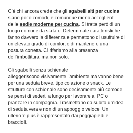
Fai da te in giardino
Giardino
C’è chi ancora crede che gli
sgabelli alti per cucina
Il fai da te in bagno
siano poco comodi, e comunque meno accoglienti
Arredo giardino
Casa fai da te
delle
sedie moderne per cucina
. Si tratta però di un
Tende da sole
luogo comune da sfatare. Determinate caratteristiche
Bricolage
Gazebo
fanno davvero la differenza e permettono di usufruire di
un elevato grado di comfort e di mantenere una
postura corretta. Ci riferiamo alla presenza
dell’imbottitura, ma non solo.
Gli sgabelli senza schienale
alleggeriscono visivamente l'ambiente ma vanno bene
per una seduta breve, tipo colazione o snack. Le
strutture con schienale sono decisamente più comode
se pensi di sederti a lungo per lavorare al PC o
pranzare in compagnia. Trasmettono da subito un’idea
di seduta vera e non di un appoggio veloce. Un
ulteriore plus è rappresentato dai poggiapiedi e
braccioli.