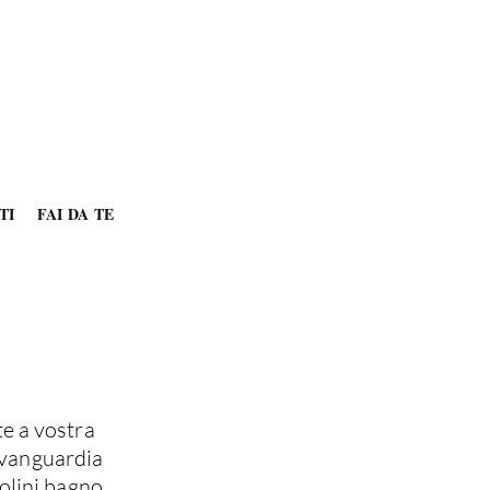
TI
FAI DA TE
te a vostra
’avanguardia
volini bagno