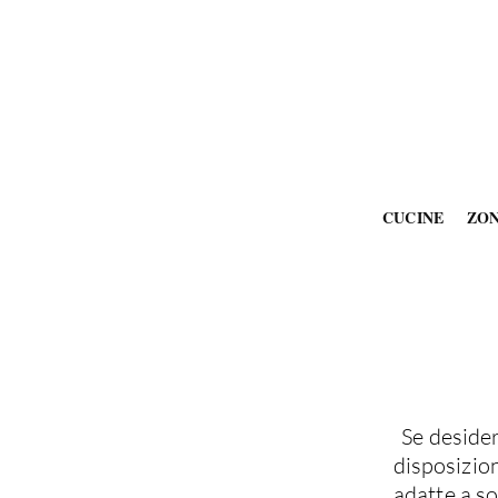
CUCINE
ZO
Se desider
disposizion
adatte a so