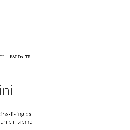
TI
FAI DA TE
ini
ina-living dal
prile insieme